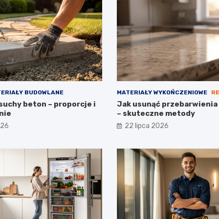
ERIAŁY BUDOWLANE
MATERIAŁY WYKOŃCZENIOWE
R
suchy beton – proporcje i
Jak usunąć przebarwienia 
nie
– skuteczne metody
026
22 lipca 2026