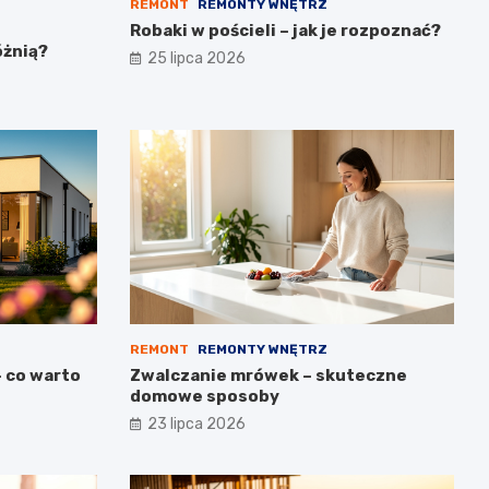
REMONT
REMONTY WNĘTRZ
Robaki w pościeli – jak je rozpoznać?
óżnią?
25 lipca 2026
REMONT
REMONTY WNĘTRZ
– co warto
Zwalczanie mrówek – skuteczne
domowe sposoby
23 lipca 2026