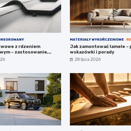
ONSOROWANY
MATERIAŁY WYKOŃCZENIOWE
R
twowe z rdzeniem
Jak zamontować lamele – 
wym – zastosowanie,
wskazówki i porady
arametry
026
28 lipca 2026