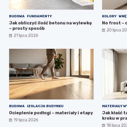
BUDOWA
FUNDAMENTY
KOLORY
WNĘ
Jak obliczyć ilość betonu na wylewkę
No frost – c
– prosty sposób
20 lipca 2
21 lipca 2026
BUDOWA
IZOLACJA BUDYNKU
MATERIAŁY W
Ocieplenie podłogi – materiały i etapy
Jak kłaść t
kroku w pr
19 lipca 2026
18 lipca 2