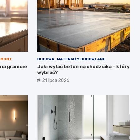
EMONT
BUDOWA
MATERIAŁY BUDOWLANE
na granicie
Jaki wylać beton na chudziaka – który
wybrać?
21 lipca 2026