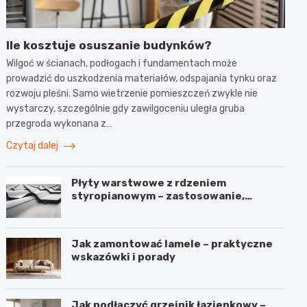
Ile kosztuje osuszanie budynków?
Wilgoć w ścianach, podłogach i fundamentach może
prowadzić do uszkodzenia materiałów, odspajania tynku oraz
rozwoju pleśni. Samo wietrzenie pomieszczeń zwykle nie
wystarczy, szczególnie gdy zawilgoceniu uległa gruba
przegroda wykonana z…
Czytaj dalej
Płyty warstwowe z rdzeniem
styropianowym – zastosowanie,
budowa i parametry
Jak zamontować lamele – praktyczne
wskazówki i porady
Jak podłączyć grzejnik łazienkowy –