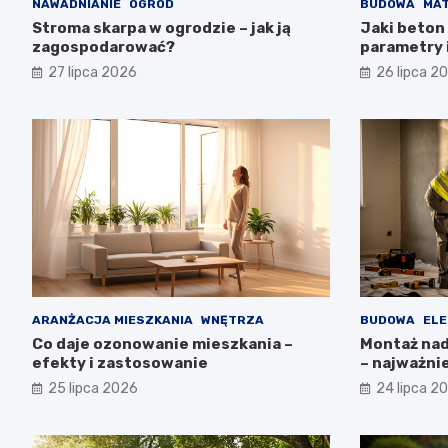
NAWADNIANIE
OGRÓD
BUDOWA
MAT
Stroma skarpa w ogrodzie – jak ją
Jaki beton 
zagospodarować?
parametry 
27 lipca 2026
26 lipca 2
ARANŻACJA MIESZKANIA
WNĘTRZA
BUDOWA
ELE
Co daje ozonowanie mieszkania –
Montaż nadp
efekty i zastosowanie
– najważni
25 lipca 2026
24 lipca 2