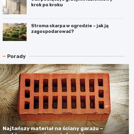
krok po kroku
Stroma skarpa w ogrodzie – jak ją
zagospodarować?
Porady
Najtańszy materiał na ściany garażu –