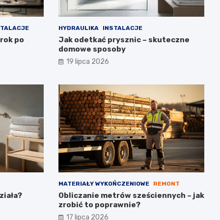
STALACJE
HYDRAULIKA
INSTALACJE
krok po
Jak odetkać prysznic – skuteczne
domowe sposoby
19 lipca 2026
MATERIAŁY WYKOŃCZENIOWE
REMONT
ziała?
Obliczanie metrów sześciennych – jak
zrobić to poprawnie?
17 lipca 2026