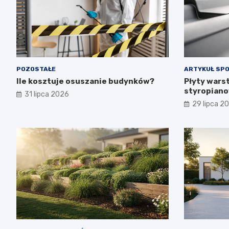
POZOSTAŁE
ARTYKUŁ SP
Ile kosztuje osuszanie budynków?
Płyty wars
styropiano
31 lipca 2026
budowa i p
29 lipca 2