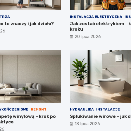
TRZA
INSTALACJA ELEKTRYCZNA
IN
o to znaczy i jak działa?
Jak zostać elektrykiem – 
kroku
026
20 lipca 2026
YKOŃCZENIOWE
REMONT
HYDRAULIKA
INSTALACJE
apetę winylową – krok po
Spłukiwanie wirowe – jak d
aktyce
18 lipca 2026
026