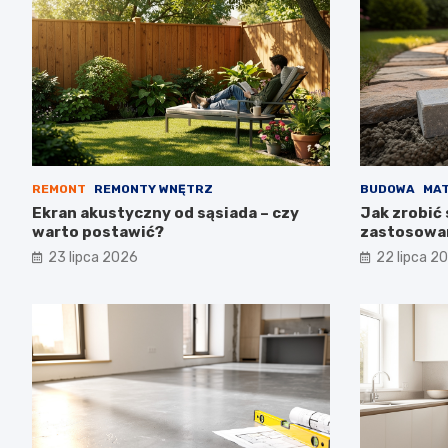
REMONT
REMONTY WNĘTRZ
BUDOWA
MAT
Ekran akustyczny od sąsiada – czy
Jak zrobić 
warto postawić?
zastosowa
23 lipca 2026
22 lipca 2