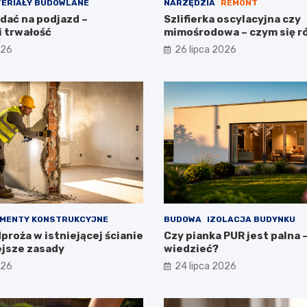
ERIAŁY BUDOWLANE
NARZĘDZIA
REMONT
dać na podjazd –
Szlifierka oscylacyjna czy
i trwałość
mimośrodowa – czym się r
026
26 lipca 2026
MENTY KONSTRUKCYJNE
BUDOWA
IZOLACJA BUDYNKU
roża w istniejącej ścianie
Czy pianka PUR jest palna 
ejsze zasady
wiedzieć?
026
24 lipca 2026