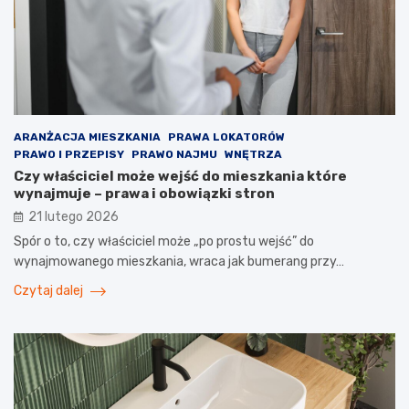
ARANŻACJA MIESZKANIA
PRAWA LOKATORÓW
PRAWO I PRZEPISY
PRAWO NAJMU
WNĘTRZA
Czy właściciel może wejść do mieszkania które
wynajmuje – prawa i obowiązki stron
21 lutego 2026
Spór o to, czy właściciel może „po prostu wejść” do
wynajmowanego mieszkania, wraca jak bumerang przy…
Czytaj dalej