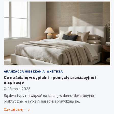
ARANŻACJA MIESZKANIA
WNĘTRZA
Co na ścianę w sypialni – pomysły aranżacyjne i
inspiracje
18 maja 2026
Są dwa typy rozwiązań na ścianę w domu: dekoracyjne i
praktyczne. W sypialni najlepiej sprawdzają się…
Czytaj dalej