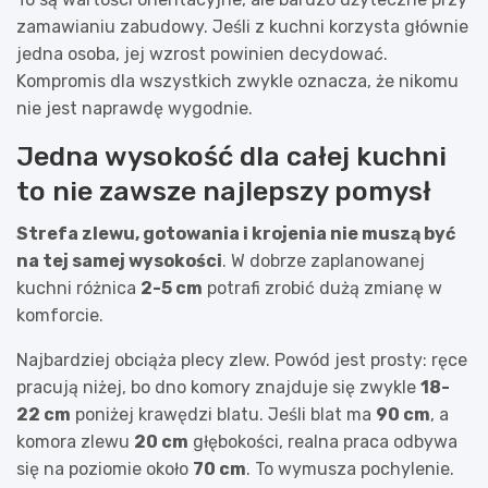
zamawianiu zabudowy. Jeśli z kuchni korzysta głównie
jedna osoba, jej wzrost powinien decydować.
Kompromis dla wszystkich zwykle oznacza, że nikomu
nie jest naprawdę wygodnie.
Jedna wysokość dla całej kuchni
to nie zawsze najlepszy pomysł
Strefa zlewu, gotowania i krojenia nie muszą być
na tej samej wysokości
. W dobrze zaplanowanej
kuchni różnica
2-5 cm
potrafi zrobić dużą zmianę w
komforcie.
Najbardziej obciąża plecy zlew. Powód jest prosty: ręce
pracują niżej, bo dno komory znajduje się zwykle
18-
22 cm
poniżej krawędzi blatu. Jeśli blat ma
90 cm
, a
komora zlewu
20 cm
głębokości, realna praca odbywa
się na poziomie około
70 cm
. To wymusza pochylenie.