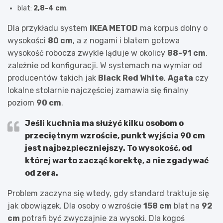
blat:
2,8-4 cm
.
Dla przykładu system
IKEA METOD
ma korpus dolny o
wysokości
80 cm
, a z nogami i blatem gotowa
wysokość robocza zwykle ląduje w okolicy
88-91 cm
,
zależnie od konfiguracji. W systemach na wymiar od
producentów takich jak
Black Red White
,
Agata
czy
lokalne stolarnie najczęściej zamawia się finalny
poziom
90 cm
.
Jeśli kuchnia ma służyć kilku osobom o
przeciętnym wzroście, punkt wyjścia
90 cm
jest najbezpieczniejszy. To wysokość, od
której warto zacząć korektę, a nie zgadywać
od zera.
Problem zaczyna się wtedy, gdy standard traktuje się
jak obowiązek. Dla osoby o wzroście
158 cm
blat na
92
cm
potrafi być zwyczajnie za wysoki. Dla kogoś