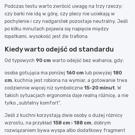
Podczas testu warto zwrócić uwagę na trzy rzeczy:
czy barki nie idą w górę, czy plecy nie uciekają w
pochylenie i czy nadgarstek pozostaje neutralny. Jeśli
po kilku minutach pojawia się napięcie między
łopatkami, wysokość jest źle trafiona.
Kiedy warto odejść od standardu
Od typowych
90 cm
warto odejść bez wahania, gdy:
osoba gotująca ma poniżej
160 cm
lub powyżej
180
cm
, kuchnia jest robiona na wymiar, a gotowanie trwa
codziennie więcej niż symboliczne
15-20 minut
. W
takich sytuacjach ergonomia daje realną różnicę, a nie
tylko „subtelny komfort”.
Jeśli z kuchni korzystają dwie osoby o dużej różnicy
wzrostu, na przykład
158 cm
i
188 cm
, dobrym
rozwiązaniem bywa wyspa albo dodatkowy fragment