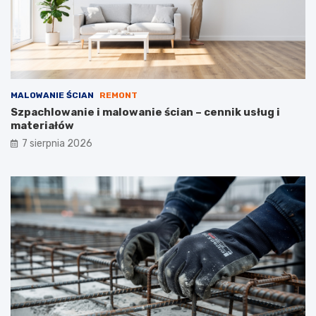
s
n
z
e
t
ó
w
MALOWANIE ŚCIAN
REMONT
Szpachlowanie i malowanie ścian – cennik usług i
materiałów
7 sierpnia 2026