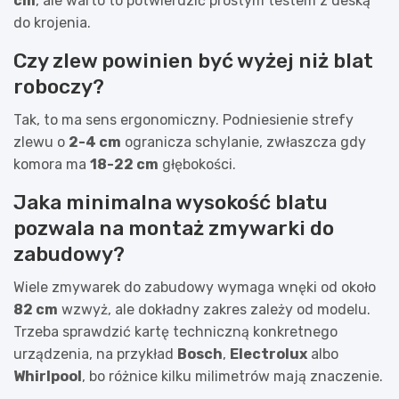
cm
, ale warto to potwierdzić prostym testem z deską
do krojenia.
Czy zlew powinien być wyżej niż blat
roboczy?
Tak, to ma sens ergonomiczny. Podniesienie strefy
zlewu o
2-4 cm
ogranicza schylanie, zwłaszcza gdy
komora ma
18-22 cm
głębokości.
Jaka minimalna wysokość blatu
pozwala na montaż zmywarki do
zabudowy?
Wiele zmywarek do zabudowy wymaga wnęki od około
82 cm
wzwyż, ale dokładny zakres zależy od modelu.
Trzeba sprawdzić kartę techniczną konkretnego
urządzenia, na przykład
Bosch
,
Electrolux
albo
Whirlpool
, bo różnice kilku milimetrów mają znaczenie.