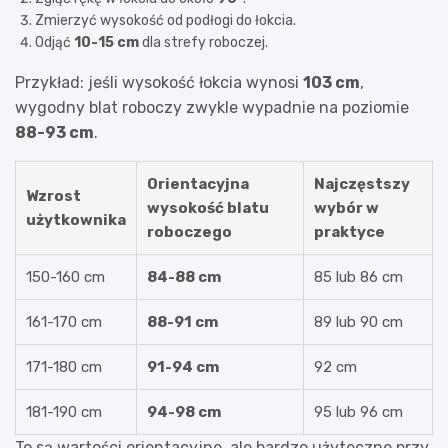
Zmierzyć wysokość od podłogi do łokcia.
Odjąć
10-15 cm
dla strefy roboczej.
Przykład: jeśli wysokość łokcia wynosi
103 cm
,
wygodny blat roboczy zwykle wypadnie na poziomie
88-93 cm
.
Orientacyjna
Najczęstszy
Wzrost
wysokość blatu
wybór w
użytkownika
roboczego
praktyce
150-160 cm
84-88 cm
85 lub 86 cm
161-170 cm
88-91 cm
89 lub 90 cm
171-180 cm
91-94 cm
92 cm
181-190 cm
94-98 cm
95 lub 96 cm
To są wartości orientacyjne, ale bardzo użyteczne przy