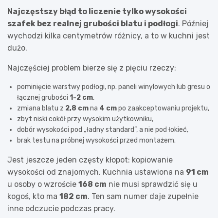
Najczęstszy błąd to liczenie tylko wysokości
szafek bez realnej grubości blatu i podłogi
. Później
wychodzi kilka centymetrów różnicy, a to w kuchni jest
dużo.
Najczęściej problem bierze się z pięciu rzeczy:
pominięcie warstwy podłogi, np. paneli winylowych lub gresu o
łącznej grubości
1-2 cm
,
zmiana blatu z
2,8 cm
na
4 cm
po zaakceptowaniu projektu,
zbyt niski cokół przy wysokim użytkowniku,
dobór wysokości pod „ładny standard”, a nie pod łokieć,
brak testu na próbnej wysokości przed montażem.
Jest jeszcze jeden częsty kłopot: kopiowanie
wysokości od znajomych. Kuchnia ustawiona na
91 cm
u osoby o wzroście
168 cm
nie musi sprawdzić się u
kogoś, kto ma
182 cm
. Ten sam numer daje zupełnie
inne odczucie podczas pracy.