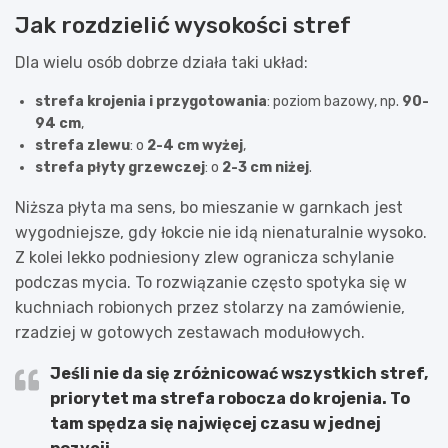
Jak rozdzielić wysokości stref
Dla wielu osób dobrze działa taki układ:
strefa krojenia i przygotowania
: poziom bazowy, np.
90-
94 cm
,
strefa zlewu
: o
2-4 cm wyżej
,
strefa płyty grzewczej
: o
2-3 cm niżej
.
Niższa płyta ma sens, bo mieszanie w garnkach jest
wygodniejsze, gdy łokcie nie idą nienaturalnie wysoko.
Z kolei lekko podniesiony zlew ogranicza schylanie
podczas mycia. To rozwiązanie często spotyka się w
kuchniach robionych przez stolarzy na zamówienie,
rzadziej w gotowych zestawach modułowych.
Jeśli nie da się zróżnicować wszystkich stref,
priorytet ma
strefa robocza do krojenia
. To
tam spędza się najwięcej czasu w jednej