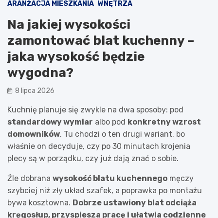
ARANŻACJA MIESZKANIA
WNĘTRZA
Na jakiej wysokości
zamontować blat kuchenny –
jaka wysokość będzie
wygodna?
8 lipca 2026
Kuchnię planuje się zwykle na dwa sposoby: pod
standardowy wymiar
albo pod
konkretny wzrost
domowników
. Tu chodzi o ten drugi wariant, bo
właśnie on decyduje, czy po 30 minutach krojenia
plecy są w porządku, czy już dają znać o sobie.
Źle dobrana
wysokość blatu kuchennego
męczy
szybciej niż zły układ szafek, a poprawka po montażu
bywa kosztowna.
Dobrze ustawiony blat odciąża
kręgosłup, przyspiesza pracę i ułatwia codzienne