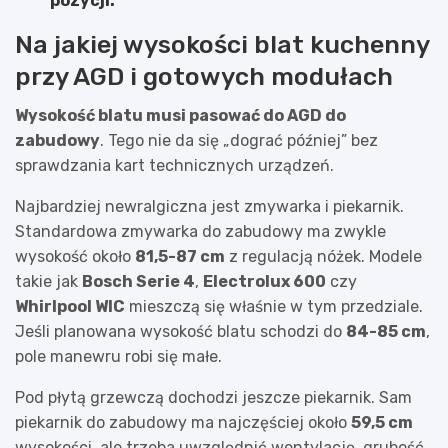
pozycji.
Na jakiej wysokości blat kuchenny
przy AGD i gotowych modułach
Wysokość blatu musi pasować do AGD do
zabudowy
. Tego nie da się „dograć później” bez
sprawdzania kart technicznych urządzeń.
Najbardziej newralgiczna jest zmywarka i piekarnik.
Standardowa zmywarka do zabudowy ma zwykle
wysokość około
81,5-87 cm
z regulacją nóżek. Modele
takie jak
Bosch Serie 4
,
Electrolux 600
czy
Whirlpool WIC
mieszczą się właśnie w tym przedziale.
Jeśli planowana wysokość blatu schodzi do
84-85 cm
,
pole manewru robi się małe.
Pod płytą grzewczą dochodzi jeszcze piekarnik. Sam
piekarnik do zabudowy ma najczęściej około
59,5 cm
wysokości, ale trzeba uwzględnić wentylację, grubość