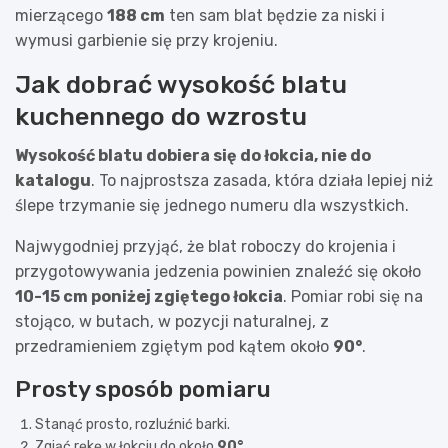
mierzącego
188 cm
ten sam blat będzie za niski i
wymusi garbienie się przy krojeniu.
Jak dobrać wysokość blatu
kuchennego do wzrostu
Wysokość blatu dobiera się do łokcia, nie do
katalogu
. To najprostsza zasada, która działa lepiej niż
ślepe trzymanie się jednego numeru dla wszystkich.
Najwygodniej przyjąć, że blat roboczy do krojenia i
przygotowywania jedzenia powinien znaleźć się około
10-15 cm poniżej zgiętego łokcia
. Pomiar robi się na
stojąco, w butach, w pozycji naturalnej, z
przedramieniem zgiętym pod kątem około
90°
.
Prosty sposób pomiaru
Stanąć prosto, rozluźnić barki.
Zgiąć rękę w łokciu do około
90°
.