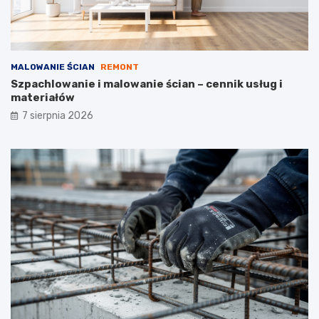
t
ó
w
MALOWANIE ŚCIAN
REMONT
Szpachlowanie i malowanie ścian – cennik usług i
materiałów
7 sierpnia 2026