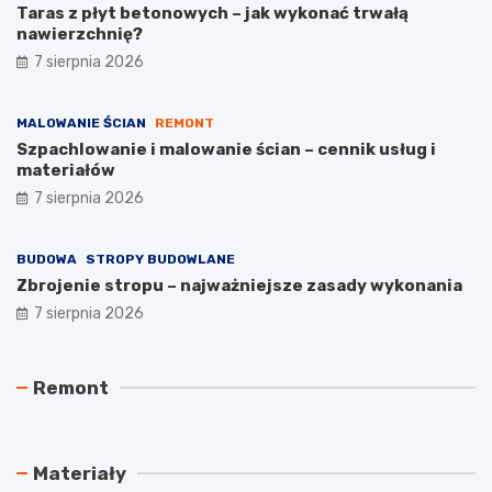
Taras z płyt betonowych – jak wykonać trwałą
nawierzchnię?
7 sierpnia 2026
MALOWANIE ŚCIAN
REMONT
Szpachlowanie i malowanie ścian – cennik usług i
materiałów
7 sierpnia 2026
BUDOWA
STROPY BUDOWLANE
Zbrojenie stropu – najważniejsze zasady wykonania
7 sierpnia 2026
M
S
J
Remont
a
z
a
l
p
k
o
a
z
w
c
a
Materiały
a
h
m