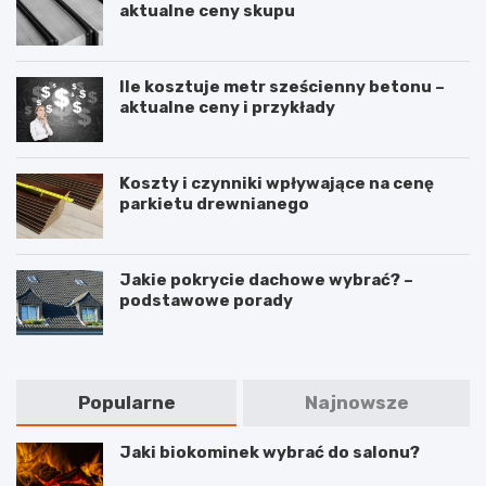
aktualne ceny skupu
z
e
w
e
n
s
g
n
k
o
i
a
Ile kosztuje metr sześcienny betonu –
z
k
z
aktualne ceny i przykłady
a
u
ó
l
s
w
e
ł
k
ż
u
i
Koszty i czynniki wpływające na cenę
y
g
i
parkietu drewnianego
i
p
m
o
a
r
t
a
Jakie pokrycie dachowe wybrać? –
e
d
podstawowe porady
r
y
i
a
ł
Popularne
Najnowsze
ó
w
Jaki biokominek wybrać do salonu?