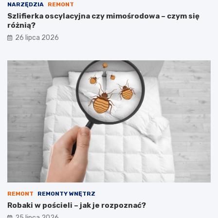
NARZĘDZIA
REMONT
Szlifierka oscylacyjna czy mimośrodowa – czym się
różnią?
26 lipca 2026
REMONT
REMONTY WNĘTRZ
Robaki w pościeli – jak je rozpoznać?
25 lipca 2026