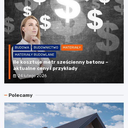
MATERIAŁY
PARKIET
PODŁOGI
WYKOŃCZENIE WNĘTRZ
Koszty i czynniki wpływające na cenę
parkietu drewnianego
22 lipca 2025
Polecamy