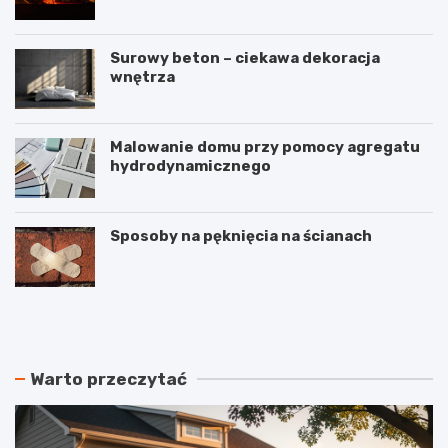
Surowy beton – ciekawa dekoracja
wnętrza
Malowanie domu przy pomocy agregatu
hydrodynamicznego
Sposoby na pęknięcia na ścianach
N
C
a
z
j
y
t
r
a
e
Warto przeczytać
ń
k
s
u
z
p
y
e