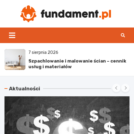
Skip
to
content
Fun
7 sierpnia 2026
Zbrojenie stropu – najważniejsze zasady
wykonania
Aktualności