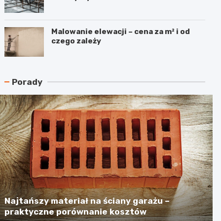
Malowanie elewacji – cena za m² i od
czego zależy
Porady
Najtańszy materiał na ściany garażu –
praktyczne porównanie kosztów