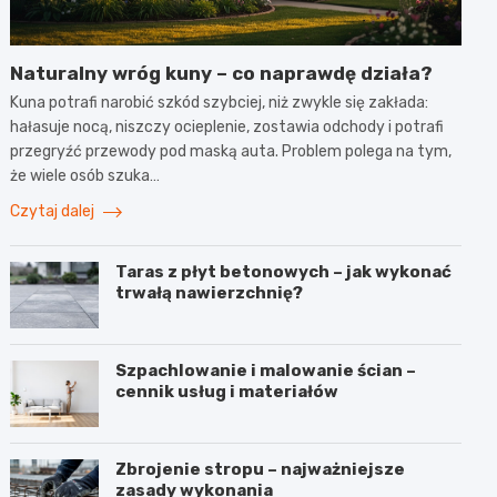
Naturalny wróg kuny – co naprawdę działa?
Kuna potrafi narobić szkód szybciej, niż zwykle się zakłada:
hałasuje nocą, niszczy ocieplenie, zostawia odchody i potrafi
przegryźć przewody pod maską auta. Problem polega na tym,
że wiele osób szuka…
Czytaj dalej
Taras z płyt betonowych – jak wykonać
trwałą nawierzchnię?
Szpachlowanie i malowanie ścian –
cennik usług i materiałów
Zbrojenie stropu – najważniejsze
zasady wykonania