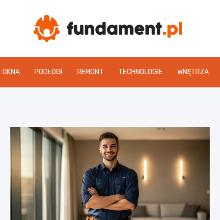
Fun
OKNA
PODŁOGI
REMONT
TECHNOLOGIE
WNĘTRZA