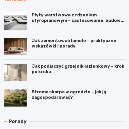
Płyty warstwowe z rdzeniem
styropianowym – zastosowanie, budowa
i parametry
Jak zamontować lamele – praktyczne
wskazówki i porady
Jak podłączyć grzejnik łazienkowy – krok
po kroku
Stroma skarpa w ogrodzie – jak ją
zagospodarować?
N
C
Porady
a
z
j
y