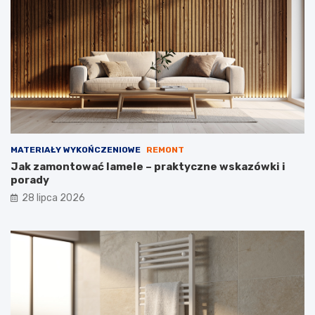
i
o
e
w
k
l
o
a
s
n
z
e
t
ó
w
MATERIAŁY WYKOŃCZENIOWE
REMONT
Jak zamontować lamele – praktyczne wskazówki i
porady
28 lipca 2026