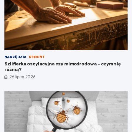
NARZĘDZIA
REMONT
Szlifierka oscylacyjna czy mimośrodowa – czym się
różnią?
26 lipca 2026