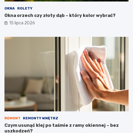
OKNA
ROLETY
Okna orzech czy złoty dąb – który kolor wybrać?
15 lipca 2026
REMONT
REMONTY WNĘTRZ
Czym usunąć klej po taśmie z ramy okiennej – bez
uszkodzeń?