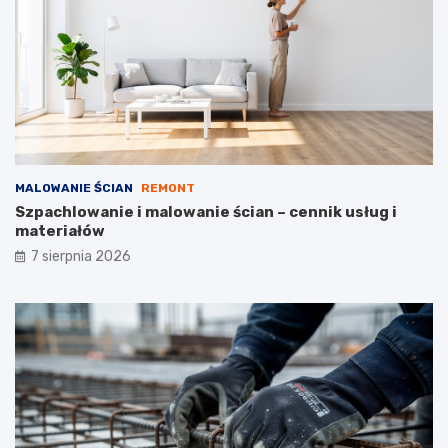
e
w
k
l
o
a
s
n
z
e
t
ó
w
MALOWANIE ŚCIAN
REMONT
Szpachlowanie i malowanie ścian – cennik usług i
materiałów
7 sierpnia 2026