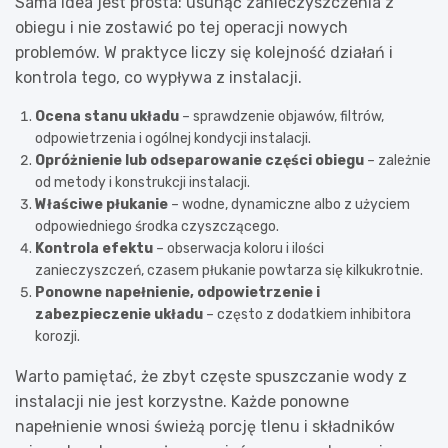
Sama idea jest prosta: usunąć zanieczyszczenia z
obiegu i nie zostawić po tej operacji nowych
problemów. W praktyce liczy się kolejność działań i
kontrola tego, co wypływa z instalacji.
Ocena stanu układu
– sprawdzenie objawów, filtrów,
odpowietrzenia i ogólnej kondycji instalacji.
Opróżnienie lub odseparowanie części obiegu
– zależnie
od metody i konstrukcji instalacji.
Właściwe płukanie
– wodne, dynamiczne albo z użyciem
odpowiedniego środka czyszczącego.
Kontrola efektu
– obserwacja koloru i ilości
zanieczyszczeń, czasem płukanie powtarza się kilkukrotnie.
Ponowne napełnienie, odpowietrzenie i
zabezpieczenie układu
– często z dodatkiem inhibitora
korozji.
Warto pamiętać, że zbyt częste spuszczanie wody z
instalacji nie jest korzystne. Każde ponowne
napełnienie wnosi świeżą porcję tlenu i składników