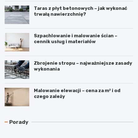
Taras z płyt betonowych – jak wykonać
trwałą nawierzchnię?
Szpachlowanie i malowanie ścian –
cennik usług i materiałów
Zbrojenie stropu – najważniejsze zasady
wykonania
Malowanie elewacji – cena za m² i od
czego zależy
N
C
Porady
a
z
j
y
t
r