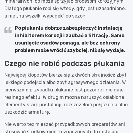
mineralnych, co może sprzyjać procesom korozyjnym.
Dlatego płukanie robi się wtedy, gdy jest uzasadnione,
a nie „na wszelki wypadek” co sezon.
Po płukaniu dobrze zabezpieczyć instalację
inhibitorem korozji i zadbać o filtrację
. Samo
usunięcie osadów pomaga, ale bez ochrony
problem może wrócić szybciej, niż się wydaje.
Czego nie robić podczas płukania
Najwięcej kłopotów bierze się z dwóch skrajności: zbyt
lekkiego podejścia albo zbyt agresywnego działania. W
pierwszym przypadku płukanie jest pozorne i nie daje
realnego efektu. W drugim można naruszyć osłabione
elementy starej instalacji, rozszczelnić połączenia albo
uszkodzić armaturę.
Nie warto też mieszać przypadkowych preparatów ani
stosować środków nieprzeznaczonych do instalacji