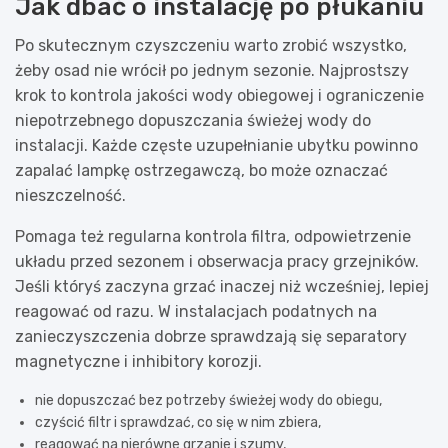
Jak dbać o instalację po płukaniu
Po skutecznym czyszczeniu warto zrobić wszystko,
żeby osad nie wrócił po jednym sezonie. Najprostszy
krok to kontrola jakości wody obiegowej i ograniczenie
niepotrzebnego dopuszczania świeżej wody do
instalacji. Każde częste uzupełnianie ubytku powinno
zapalać lampkę ostrzegawczą, bo może oznaczać
nieszczelność.
Pomaga też regularna kontrola filtra, odpowietrzenie
układu przed sezonem i obserwacja pracy grzejników.
Jeśli któryś zaczyna grzać inaczej niż wcześniej, lepiej
reagować od razu. W instalacjach podatnych na
zanieczyszczenia dobrze sprawdzają się separatory
magnetyczne i inhibitory korozji.
nie dopuszczać bez potrzeby świeżej wody do obiegu,
czyścić filtr i sprawdzać, co się w nim zbiera,
reagować na nierówne grzanie i szumy,