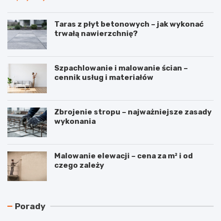
Taras z płyt betonowych – jak wykonać
trwałą nawierzchnię?
Szpachlowanie i malowanie ścian –
cennik usług i materiałów
Zbrojenie stropu – najważniejsze zasady
wykonania
Malowanie elewacji – cena za m² i od
czego zależy
N
C
Porady
a
z
j
y