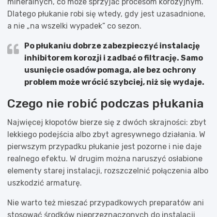
mineralnych, co może sprzyjać procesom korozyjnym.
Dlatego płukanie robi się wtedy, gdy jest uzasadnione,
a nie „na wszelki wypadek” co sezon.
Po płukaniu dobrze zabezpieczyć instalację
inhibitorem korozji i zadbać o filtrację
. Samo
usunięcie osadów pomaga, ale bez ochrony
problem może wrócić szybciej, niż się wydaje.
Czego nie robić podczas płukania
Najwięcej kłopotów bierze się z dwóch skrajności: zbyt
lekkiego podejścia albo zbyt agresywnego działania. W
pierwszym przypadku płukanie jest pozorne i nie daje
realnego efektu. W drugim można naruszyć osłabione
elementy starej instalacji, rozszczelnić połączenia albo
uszkodzić armaturę.
Nie warto też mieszać przypadkowych preparatów ani
stosować środków nieprzeznaczonych do instalacji