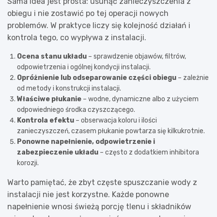
Sama idea jest prosta: usunąć zanieczyszczenia z
obiegu i nie zostawić po tej operacji nowych
problemów. W praktyce liczy się kolejność działań i
kontrola tego, co wypływa z instalacji.
Ocena stanu układu
– sprawdzenie objawów, filtrów,
odpowietrzenia i ogólnej kondycji instalacji.
Opróżnienie lub odseparowanie części obiegu
– zależnie
od metody i konstrukcji instalacji.
Właściwe płukanie
– wodne, dynamiczne albo z użyciem
odpowiedniego środka czyszczącego.
Kontrola efektu
– obserwacja koloru i ilości
zanieczyszczeń, czasem płukanie powtarza się kilkukrotnie.
Ponowne napełnienie, odpowietrzenie i
zabezpieczenie układu
– często z dodatkiem inhibitora
korozji.
Warto pamiętać, że zbyt częste spuszczanie wody z
instalacji nie jest korzystne. Każde ponowne
napełnienie wnosi świeżą porcję tlenu i składników