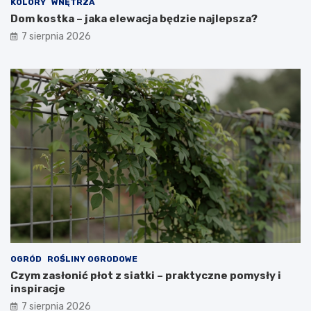
KOLORY
WNĘTRZA
Dom kostka – jaka elewacja będzie najlepsza?
7 sierpnia 2026
OGRÓD
ROŚLINY OGRODOWE
Czym zasłonić płot z siatki – praktyczne pomysły i
inspiracje
7 sierpnia 2026