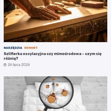
NARZĘDZIA
REMONT
Szlifierka oscylacyjna czy mimośrodowa – czym się
różnią?
26 lipca 2026