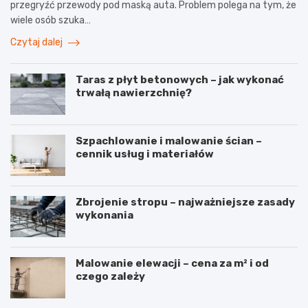
przegryźć przewody pod maską auta. Problem polega na tym, że
wiele osób szuka…
Czytaj dalej
Taras z płyt betonowych – jak wykonać
trwałą nawierzchnię?
Szpachlowanie i malowanie ścian –
cennik usług i materiałów
Zbrojenie stropu – najważniejsze zasady
wykonania
Malowanie elewacji – cena za m² i od
czego zależy