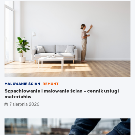
n
b
a
u
n
d
i
o
e
w
k
l
o
a
s
n
z
e
t
ó
w
MALOWANIE ŚCIAN
REMONT
Szpachlowanie i malowanie ścian – cennik usług i
materiałów
7 sierpnia 2026