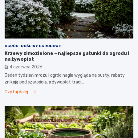
OGRÓD
ROŚLINY OGRODOWE
Krzewy zimozielone – najlepsze gatunki do ogrodu i
na żywopłot
4 czerwca 2026
Jeden tydzień mrozu i ogród nagle wygląda na pusty: rabaty
znikają pod szarością, a żywopłot traci…
Czytaj dalej