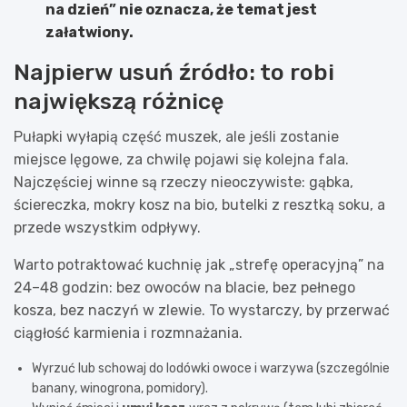
na dzień” nie oznacza, że temat jest
załatwiony.
Najpierw usuń źródło: to robi
największą różnicę
Pułapki wyłapią część muszek, ale jeśli zostanie
miejsce lęgowe, za chwilę pojawi się kolejna fala.
Najczęściej winne są rzeczy nieoczywiste: gąbka,
ściereczka, mokry kosz na bio, butelki z resztką soku, a
przede wszystkim odpływy.
Warto potraktować kuchnię jak „strefę operacyjną” na
24–48 godzin: bez owoców na blacie, bez pełnego
kosza, bez naczyń w zlewie. To wystarczy, by przerwać
ciągłość karmienia i rozmnażania.
Wyrzuć lub schowaj do lodówki owoce i warzywa (szczególnie
banany, winogrona, pomidory).