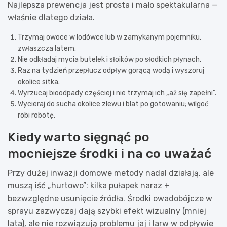
Najlepsza prewencja jest prosta i mało spektakularna —
właśnie dlatego działa.
Trzymaj owoce w lodówce lub w zamykanym pojemniku,
zwłaszcza latem.
Nie odkładaj mycia butelek i słoików po słodkich płynach.
Raz na tydzień przepłucz odpływ gorącą wodą i wyszoruj
okolice sitka.
Wyrzucaj bioodpady częściej i nie trzymaj ich „aż się zapełni”.
Wycieraj do sucha okolice zlewu i blat po gotowaniu; wilgoć
robi robotę.
Kiedy warto sięgnąć po
mocniejsze środki i na co uważać
Przy dużej inwazji domowe metody nadal działają, ale
muszą iść „hurtowo”: kilka pułapek naraz +
bezwzględne usunięcie źródła. Środki owadobójcze w
sprayu zazwyczaj dają szybki efekt wizualny (mniej
lata), ale nie rozwiązują problemu jaj i larw w odpływie