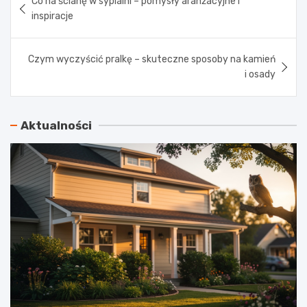
Co na ścianę w sypialni – pomysły aranżacyjne i
wpisu
inspiracje
Czym wyczyścić pralkę – skuteczne sposoby na kamień
i osady
Aktualności