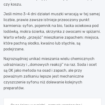
czy koszu.
Jeśli mimo 3–4 dni działań muszki wracają w tej samej
liczbie, prawie zawsze istnieje przeoczony punkt
karmienia: syfon, pojemnik na bio, tacka ociekowa pod
lodówką, mokra ścierka, skrzynka z owocami w spiżarni.
Warto wtedy „przejść” mieszkanie zapachem: miejsca,
które pachną słodko, kwaśno lub stęchle, są
podejrzane.
Najrozsądniej unikać mieszania wielu chemicznych
udrażniaczy i „domowych reakcji” na raz. Soda i ocet
są OK jako metoda na osad i zapach, ale przy
poważnym zatkaniu lepsze jest mechaniczne
czyszczenie syfonu niż dolewanie kolejnych
preparatów.
Nawigacja