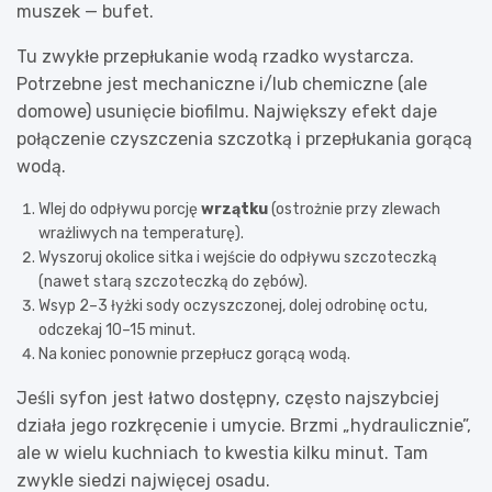
muszek — bufet.
Tu zwykłe przepłukanie wodą rzadko wystarcza.
Potrzebne jest mechaniczne i/lub chemiczne (ale
domowe) usunięcie biofilmu. Największy efekt daje
połączenie czyszczenia szczotką i przepłukania gorącą
wodą.
Wlej do odpływu porcję
wrzątku
(ostrożnie przy zlewach
wrażliwych na temperaturę).
Wyszoruj okolice sitka i wejście do odpływu szczoteczką
(nawet starą szczoteczką do zębów).
Wsyp 2–3 łyżki sody oczyszczonej, dolej odrobinę octu,
odczekaj 10–15 minut.
Na koniec ponownie przepłucz gorącą wodą.
Jeśli syfon jest łatwo dostępny, często najszybciej
działa jego rozkręcenie i umycie. Brzmi „hydraulicznie”,
ale w wielu kuchniach to kwestia kilku minut. Tam
zwykle siedzi najwięcej osadu.