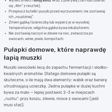
Wynieś śmieci i
umyj kosz
wraz z pokrywą (tam lubi zbierać
się „film” z resztek).
Przepłucz butelki i puszki przed wyrzuceniem; nie zostawiaj
ich „na później”.
Zmień gąbkę/ściereczkę lub wypierz je w wysokiej
temperaturze; wilgotna gąbka bywa inkubatorem.
Nie zostawiaj naczyń w zlewie na noc, zwłaszcza po
owocach, winie, piwie, kompotach.
Pułapki domowe, które naprawdę
łapią muszki
Muszki owocówki lecą do zapachu fermentacji i słodko-
kwaśnych aromatów. Dlatego domowe pułapki są
skuteczne, o ile mają dwa elementy: wabik oraz barierę
utrudniającą ucieczkę. Jedna pułapka w dużej kuchni
bywa za mało — lepiej postawić 2–3 w miejscach
„ruchu”: przy koszu, zlewie, misce z owocami (jeśli
musi stać).