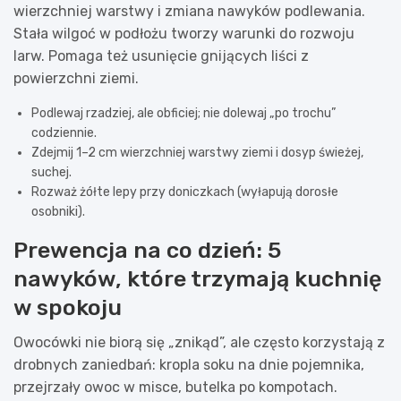
wierzchniej warstwy i zmiana nawyków podlewania.
Stała wilgoć w podłożu tworzy warunki do rozwoju
larw. Pomaga też usunięcie gnijących liści z
powierzchni ziemi.
Podlewaj rzadziej, ale obficiej; nie dolewaj „po trochu”
codziennie.
Zdejmij 1–2 cm wierzchniej warstwy ziemi i dosyp świeżej,
suchej.
Rozważ żółte lepy przy doniczkach (wyłapują dorosłe
osobniki).
Prewencja na co dzień: 5
nawyków, które trzymają kuchnię
w spokoju
Owocówki nie biorą się „znikąd”, ale często korzystają z
drobnych zaniedbań: kropla soku na dnie pojemnika,
przejrzały owoc w misce, butelka po kompotach.