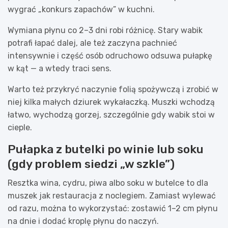
wygrać „konkurs zapachów” w kuchni.
Wymiana płynu co 2–3 dni robi różnicę. Stary wabik
potrafi łapać dalej, ale też zaczyna pachnieć
intensywnie i część osób odruchowo odsuwa pułapkę
w kąt — a wtedy traci sens.
Warto też przykryć naczynie folią spożywczą i zrobić w
niej kilka małych dziurek wykałaczką. Muszki wchodzą
łatwo, wychodzą gorzej, szczególnie gdy wabik stoi w
cieple.
Pułapka z butelki po winie lub soku
(gdy problem siedzi „w szkle”)
Resztka wina, cydru, piwa albo soku w butelce to dla
muszek jak restauracja z noclegiem. Zamiast wylewać
od razu, można to wykorzystać: zostawić 1–2 cm płynu
na dnie i dodać kroplę płynu do naczyń.