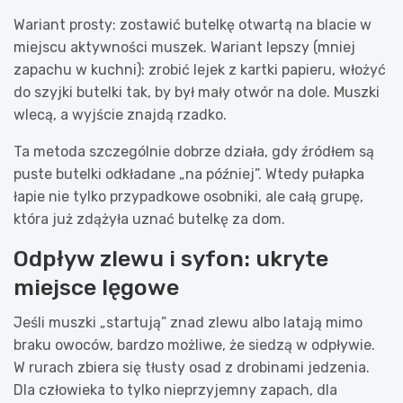
Wariant prosty: zostawić butelkę otwartą na blacie w
miejscu aktywności muszek. Wariant lepszy (mniej
zapachu w kuchni): zrobić lejek z kartki papieru, włożyć
do szyjki butelki tak, by był mały otwór na dole. Muszki
wlecą, a wyjście znajdą rzadko.
Ta metoda szczególnie dobrze działa, gdy źródłem są
puste butelki odkładane „na później”. Wtedy pułapka
łapie nie tylko przypadkowe osobniki, ale całą grupę,
która już zdążyła uznać butelkę za dom.
Odpływ zlewu i syfon: ukryte
miejsce lęgowe
Jeśli muszki „startują” znad zlewu albo latają mimo
braku owoców, bardzo możliwe, że siedzą w odpływie.
W rurach zbiera się tłusty osad z drobinami jedzenia.
Dla człowieka to tylko nieprzyjemny zapach, dla