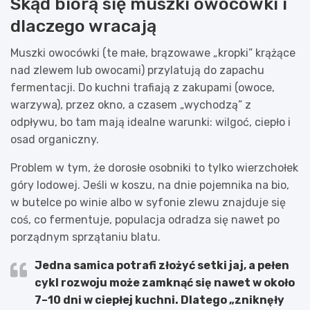
Skąd biorą się muszki owocówki i
dlaczego wracają
Muszki owocówki (te małe, brązowawe „kropki” krążące
nad zlewem lub owocami) przylatują do zapachu
fermentacji. Do kuchni trafiają z zakupami (owoce,
warzywa), przez okno, a czasem „wychodzą” z
odpływu, bo tam mają idealne warunki: wilgoć, ciepło i
osad organiczny.
Problem w tym, że dorosłe osobniki to tylko wierzchołek
góry lodowej. Jeśli w koszu, na dnie pojemnika na bio,
w butelce po winie albo w syfonie zlewu znajduje się
coś, co fermentuje, populacja odradza się nawet po
porządnym sprzątaniu blatu.
Jedna samica potrafi złożyć
setki jaj
, a pełen
cykl rozwoju może zamknąć się nawet w około
7–10 dni
w ciepłej kuchni. Dlatego „zniknęły