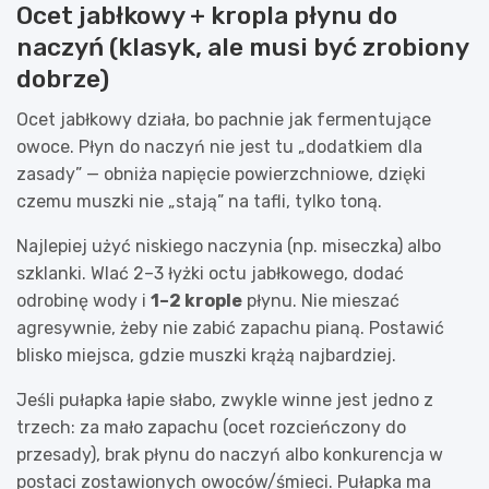
Ocet jabłkowy + kropla płynu do
naczyń (klasyk, ale musi być zrobiony
dobrze)
Ocet jabłkowy działa, bo pachnie jak fermentujące
owoce. Płyn do naczyń nie jest tu „dodatkiem dla
zasady” — obniża napięcie powierzchniowe, dzięki
czemu muszki nie „stają” na tafli, tylko toną.
Najlepiej użyć niskiego naczynia (np. miseczka) albo
szklanki. Wlać 2–3 łyżki octu jabłkowego, dodać
odrobinę wody i
1–2 krople
płynu. Nie mieszać
agresywnie, żeby nie zabić zapachu pianą. Postawić
blisko miejsca, gdzie muszki krążą najbardziej.
Jeśli pułapka łapie słabo, zwykle winne jest jedno z
trzech: za mało zapachu (ocet rozcieńczony do
przesady), brak płynu do naczyń albo konkurencja w
postaci zostawionych owoców/śmieci. Pułapka ma