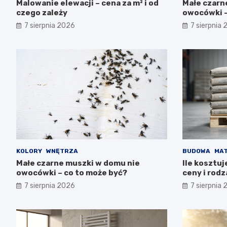
Malowanie elewacji – cena za m² i od
Małe czarn
czego zależy
owocówki –
7 sierpnia 2026
7 sierpnia
KOLORY
WNĘTRZA
BUDOWA
MAT
Małe czarne muszki w domu nie
Ile kosztu
owocówki – co to może być?
ceny i rodz
7 sierpnia 2026
7 sierpnia