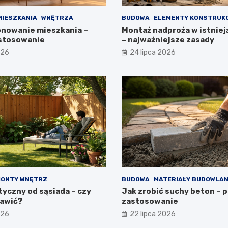
MIESZKANIA
WNĘTRZA
BUDOWA
ELEMENTY KONSTRUK
onowanie mieszkania –
Montaż nadproża w istnieją
astosowanie
– najważniejsze zasady
026
24 lipca 2026
ONTY WNĘTRZ
BUDOWA
MATERIAŁY BUDOWLA
tyczny od sąsiada – czy
Jak zrobić suchy beton – p
awić?
zastosowanie
026
22 lipca 2026