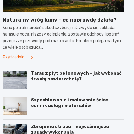
Naturalny wróg kuny – co naprawdę działa?
Kuna potrafi narobić szkód szybciej, niż zwykle się zakłada:
hałasuje nocą, niszczy ocieplenie, zostawia odchody i potrafi
przegryźć przewody pod maską auta. Problem polega na tym,
że wiele osób szuka…
Czytaj dalej
Taras z płyt betonowych – jak wykonać
trwałą nawierzchnię?
Szpachlowanie i malowanie ścian –
cennik usług i materiałów
Zbrojenie stropu – najważniejsze
zasady wykonania