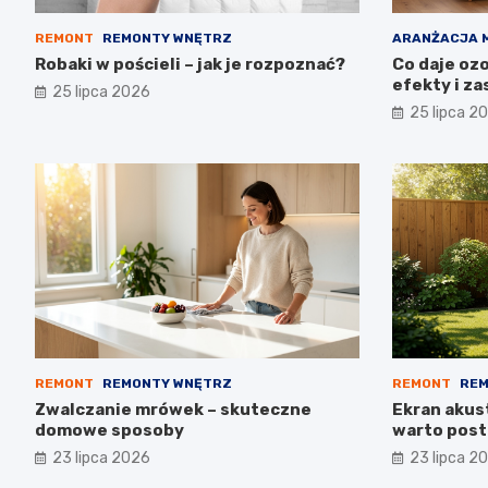
REMONT
REMONTY WNĘTRZ
ARANŻACJA 
Robaki w pościeli – jak je rozpoznać?
Co daje oz
efekty i z
25 lipca 2026
25 lipca 2
REMONT
REMONTY WNĘTRZ
REMONT
REM
Zwalczanie mrówek – skuteczne
Ekran akus
domowe sposoby
warto post
23 lipca 2026
23 lipca 2