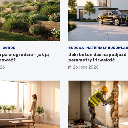
E
OGRÓD
BUDOWA
MATERIAŁY BUDOWLA
pa w ogrodzie – jak ją
Jaki beton dać na podjazd 
rować?
parametry i trwałość
026
26 lipca 2026