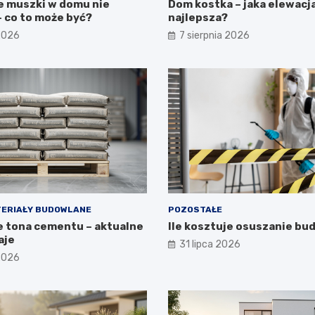
e muszki w domu nie
Dom kostka – jaka elewacj
 co to może być?
najlepsza?
 2026
7 sierpnia 2026
ERIAŁY BUDOWLANE
POZOSTAŁE
je tona cementu – aktualne
Ile kosztuje osuszanie b
aje
31 lipca 2026
 2026