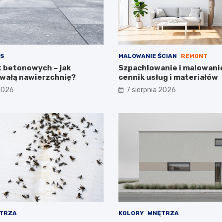
S
MALOWANIE ŚCIAN
REMONT
t betonowych – jak
Szpachlowanie i malowanie
wałą nawierzchnię?
cennik usług i materiałów
 2026
7 sierpnia 2026
TRZA
KOLORY
WNĘTRZA