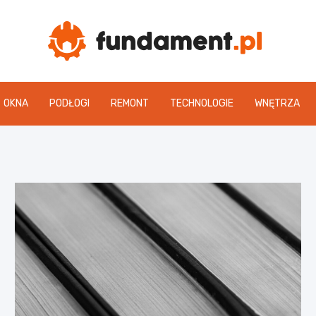
Fun
OKNA
PODŁOGI
REMONT
TECHNOLOGIE
WNĘTRZA