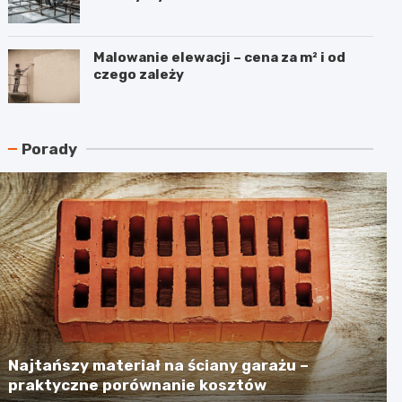
Malowanie elewacji – cena za m² i od
czego zależy
Porady
Najtańszy materiał na ściany garażu –
praktyczne porównanie kosztów