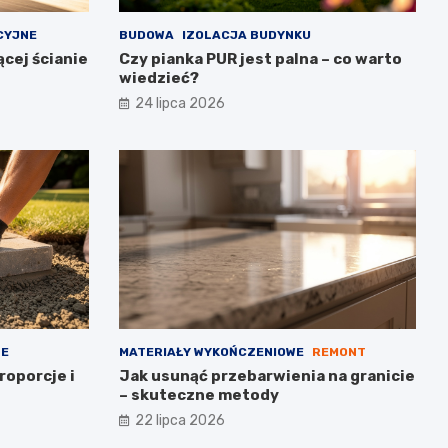
CYJNE
BUDOWA
IZOLACJA BUDYNKU
cej ścianie
Czy pianka PUR jest palna – co warto
wiedzieć?
24 lipca 2026
NE
MATERIAŁY WYKOŃCZENIOWE
REMONT
roporcje i
Jak usunąć przebarwienia na granicie
– skuteczne metody
22 lipca 2026