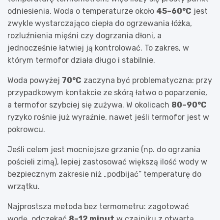
odniesienia. Woda o temperaturze około
45–60°C
jest
zwykle wystarczająco ciepła do ogrzewania łóżka,
rozluźnienia mięśni czy dogrzania dłoni, a
jednocześnie łatwiej ją kontrolować. To zakres, w
którym termofor działa długo i stabilnie.
Woda powyżej
70°C
zaczyna być problematyczna: przy
przypadkowym kontakcie ze skórą łatwo o poparzenie,
a termofor szybciej się zużywa. W okolicach
80–90°C
ryzyko rośnie już wyraźnie, nawet jeśli termofor jest w
pokrowcu.
Jeśli celem jest mocniejsze grzanie (np. do ogrzania
pościeli zimą), lepiej zastosować większą ilość wody w
bezpiecznym zakresie niż „podbijać” temperaturę do
wrzątku.
Najprostsza metoda bez termometru: zagotować
wodę, odczekać
8–12 minut
w czajniku z otwartą