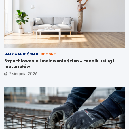
e
w
k
l
o
a
s
n
z
e
t
ó
w
MALOWANIE ŚCIAN
REMONT
Szpachlowanie i malowanie ścian – cennik usług i
materiałów
7 sierpnia 2026