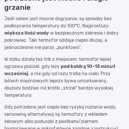
grzanie
Jeśli celem jest mocne dogrzanie, są sposoby bez
podkręcania temperatury do 100°C. Najprostszy:
większa ilość wody
w bezpiecznym zakresie i dobry
pokrowiec. Taki termofor oddaje ciepło dłużej, a
jednocześnie nie parzy „punktowo”.
W łóżku działa też trik z miejscem: termofor lepiej
ogrzewa pościel, gdy leży
pod kołdrą 10–15 minut
wcześniej
, a nie gdy od razu trafia na ciało. Przy
bólach mięśniowych lepszy bywa umiarkowany,
dłuższy bodziec niż krótki „strzał” bardzo wysokiej
temperatury.
Gdy potrzebne jest ciepło bez ryzyka rozlania wody,
sensowną alternatywą są termofory z wkładem
żelowym albo poduszki z pestkami/ziarnem
(podgrzewane w mikrofalówce zgodnie z instrukcją).