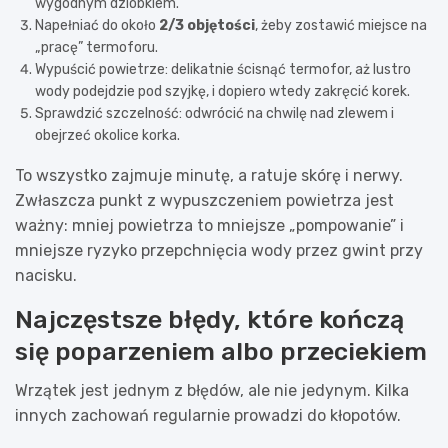
wygodnym dziobkiem.
Napełniać do około
2/3 objętości
, żeby zostawić miejsce na
„pracę” termoforu.
Wypuścić powietrze: delikatnie ścisnąć termofor, aż lustro
wody podejdzie pod szyjkę, i dopiero wtedy zakręcić korek.
Sprawdzić szczelność: odwrócić na chwilę nad zlewem i
obejrzeć okolice korka.
To wszystko zajmuje minutę, a ratuje skórę i nerwy.
Zwłaszcza punkt z wypuszczeniem powietrza jest
ważny: mniej powietrza to mniejsze „pompowanie” i
mniejsze ryzyko przepchnięcia wody przez gwint przy
nacisku.
Najczęstsze błędy, które kończą
się poparzeniem albo przeciekiem
Wrzątek jest jednym z błędów, ale nie jedynym. Kilka
innych zachowań regularnie prowadzi do kłopotów.