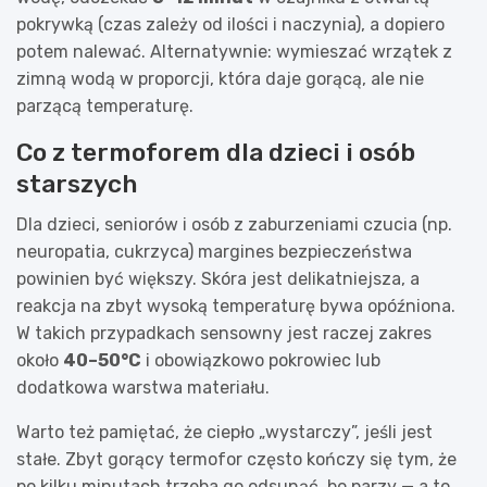
pokrywką (czas zależy od ilości i naczynia), a dopiero
potem nalewać. Alternatywnie: wymieszać wrzątek z
zimną wodą w proporcji, która daje gorącą, ale nie
parzącą temperaturę.
Co z termoforem dla dzieci i osób
starszych
Dla dzieci, seniorów i osób z zaburzeniami czucia (np.
neuropatia, cukrzyca) margines bezpieczeństwa
powinien być większy. Skóra jest delikatniejsza, a
reakcja na zbyt wysoką temperaturę bywa opóźniona.
W takich przypadkach sensowny jest raczej zakres
około
40–50°C
i obowiązkowo pokrowiec lub
dodatkowa warstwa materiału.
Warto też pamiętać, że ciepło „wystarczy”, jeśli jest
stałe. Zbyt gorący termofor często kończy się tym, że
po kilku minutach trzeba go odsunąć, bo parzy — a to