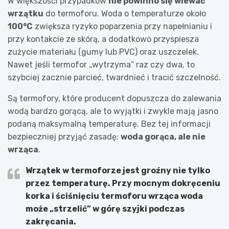
W większości przypadków
nie powinno się wlewać
wrzątku
do termoforu. Woda o temperaturze około
100°C
zwiększa ryzyko poparzenia przy napełnianiu i
przy kontakcie ze skórą, a dodatkowo przyspiesza
zużycie materiału (gumy lub PVC) oraz uszczelek.
Nawet jeśli termofor „wytrzyma” raz czy dwa, to
szybciej zacznie parcieć, twardnieć i tracić szczelność.
Są termofory, które producent dopuszcza do zalewania
wodą bardzo gorącą, ale to wyjątki i zwykle mają jasno
podaną maksymalną temperaturę. Bez tej informacji
bezpieczniej przyjąć zasadę:
woda gorąca, ale nie
wrząca
.
Wrzątek w termoforze jest groźny nie tylko
przez temperaturę. Przy mocnym dokręceniu
korka i ściśnięciu termoforu wrząca woda
może „strzelić” w górę szyjki podczas
zakręcania.