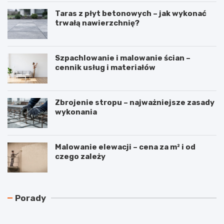
Taras z płyt betonowych – jak wykonać
trwałą nawierzchnię?
Szpachlowanie i malowanie ścian –
cennik usług i materiałów
Zbrojenie stropu – najważniejsze zasady
wykonania
Malowanie elewacji – cena za m² i od
czego zależy
N
C
Porady
a
z
j
y
t
r