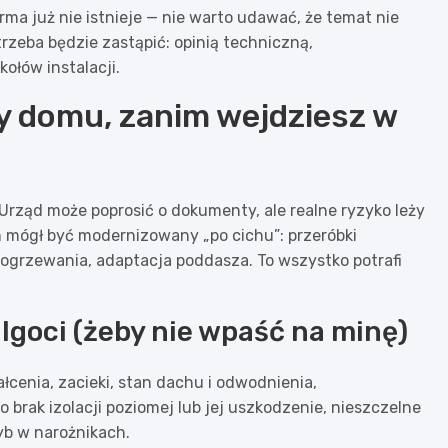
irma już nie istnieje — nie warto udawać, że temat nie
trzeba będzie zastąpić: opinią techniczną,
ołów instalacji.
y domu, zanim wejdziesz w
”. Urząd może poprosić o dokumenty, ale realne ryzyko leży
m mógł być modernizowany „po cichu”: przeróbki
ogrzewania, adaptacja poddasza. To wszystko potrafi
ilgoci (żeby nie wpaść na minę)
łcenia, zacieki, stan dachu i odwodnienia,
 brak izolacji poziomej lub jej uszkodzenie, nieszczelne
yb w narożnikach.