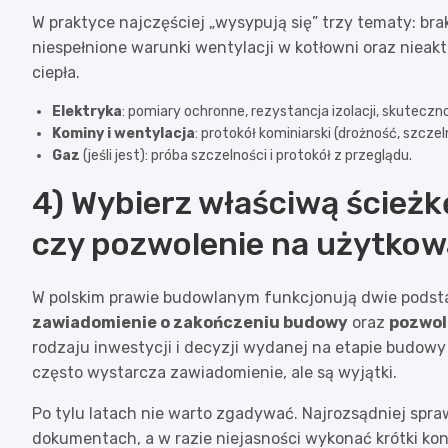
W praktyce najczęściej „wysypują się” trzy tematy: bra
niespełnione warunki wentylacji w kotłowni oraz niea
ciepła.
Elektryka
: pomiary ochronne, rezystancja izolacji, skutecz
Kominy i wentylacja
: protokół kominiarski (drożność, szczel
Gaz
(jeśli jest): próba szczelności i protokół z przeglądu.
4) Wybierz właściwą ścież
czy pozwolenie na użytkow
W polskim prawie budowlanym funkcjonują dwie podst
zawiadomienie o zakończeniu budowy
oraz
pozwol
rodzaju inwestycji i decyzji wydanej na etapie budow
często wystarcza zawiadomienie, ale są wyjątki.
Po tylu latach nie warto zgadywać. Najrozsądniej spr
dokumentach, a w razie niejasności wykonać krótki kon