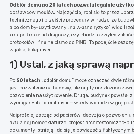
Odbiór domu po 20 latach pozwala legalnie użyt
dostawców mediów. Najczęściej robi się to przez upo
technicznego i przejście procedury w nadzorze budowl
albo dom był użytkowany „na własne ryzyko”, więc trze
krok po kroku: od diagnozy, czy chodzi o zwykłe zakońc
protokołów i finalne pismo do PINB. To podejście oszc
w jakiej kolejności.
1) Ustal, z jaką sprawą nap
Po
20 latach
„odbiór domu” może oznaczać dwie różne
jest pozwolenie na budowę, ale nigdy nie złożono zaw
pozwolenia na użytkowanie. Druga: budynek powstał z 
wymaganych formalności — wtedy wchodzi w grę post
Najprościej zacząć od papierów: decyzja o pozwoleniu 
aktualnej nomenklaturze: projekt architektoniczno-bud
dokumenty istnieją i da się je powiązać z faktycznym 