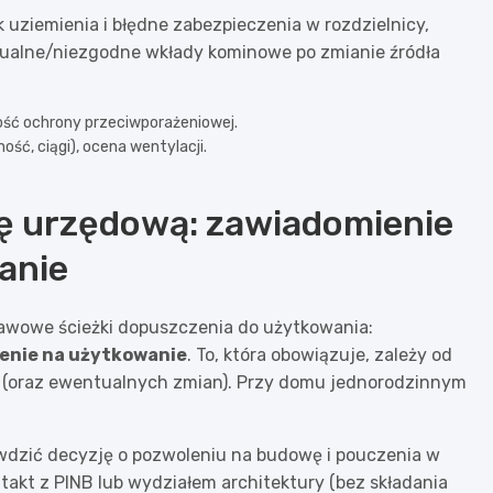
k uziemienia i błędne zabezpieczenia w rozdzielnicy,
ktualne/niezgodne wkłady kominowe po zmianie źródła
ność ochrony przeciwporażeniowej.
ność, ciągi), ocena wentylacji.
kę urzędową: zawiadomienie
anie
awowe ścieżki dopuszczenia do użytkowania:
enie na użytkowanie
. To, która obowiązuje, zależy od
y (oraz ewentualnych zmian). Przy domu jednorodzinnym
awdzić decyzję o pozwoleniu na budowę i pouczenia w
takt z PINB lub wydziałem architektury (bez składania