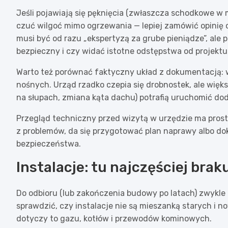
Jeśli pojawiają się pęknięcia (zwłaszcza schodkowe w
czuć wilgoć mimo ogrzewania — lepiej zamówić opinię 
musi być od razu „ekspertyzą za grube pieniądze”, ale
bezpieczny i czy widać istotne odstępstwa od projektu
Warto też porównać faktyczny układ z dokumentacją: wy
nośnych. Urząd rzadko czepia się drobnostek, ale wię
na słupach, zmiana kąta dachu) potrafią uruchomić d
Przegląd techniczny przed wizytą w urzędzie ma prostą
z problemów, da się przygotować plan naprawy albo do
bezpieczeństwa.
Instalacje: tu najczęściej bra
Do odbioru (lub zakończenia budowy po latach) zwykle i
sprawdzić, czy instalacje nie są mieszanką starych i 
dotyczy to gazu, kotłów i przewodów kominowych.