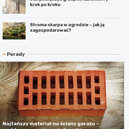
krok po kroku
Stroma skarpa w ogrodzie – jak ją
zagospodarować?
Porady
Najtańszy materiał na ściany garażu –