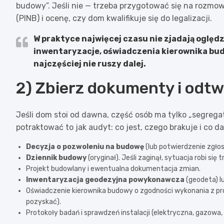
budowy”. Jeśli nie — trzeba przygotować się na roz
(PINB) i ocenę, czy dom kwalifikuje się do legalizacji.
W praktyce najwięcej czasu nie zjadają oględ
inwentaryzacje, oświadczenia kierownika budo
najczęściej nie ruszy dalej.
2) Zbierz dokumenty i odt
Jeśli dom stoi od dawna, część osób ma tylko „segrega
potraktować to jak audyt: co jest, czego brakuje i co
Decyzja o pozwoleniu na budowę
(lub potwierdzenie zgło
Dziennik budowy
(oryginał). Jeśli zaginął, sytuacja robi się
Projekt budowlany i ewentualna dokumentacja zmian.
Inwentaryzacja geodezyjna powykonawcza
(geodeta) lu
Oświadczenie kierownika budowy o zgodności wykonania z pro
pozyskać).
Protokoły badań i sprawdzeń instalacji (elektryczna, gazowa,