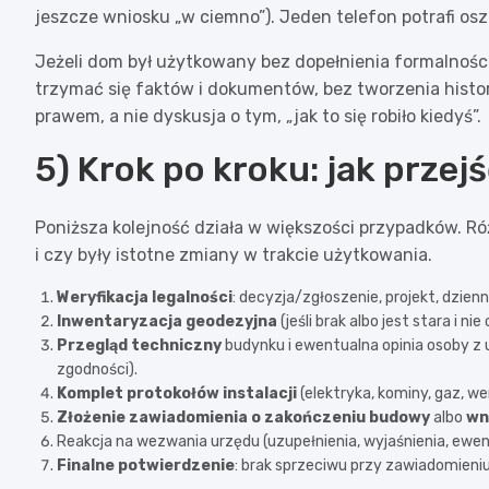
jeszcze wniosku „w ciemno”). Jeden telefon potrafi osz
Jeżeli dom był użytkowany bez dopełnienia formalności,
trzymać się faktów i dokumentów, bez tworzenia histo
prawem, a nie dyskusja o tym, „jak to się robiło kiedyś”.
5) Krok po kroku: jak przej
Poniższa kolejność działa w większości przypadków. R
i czy były istotne zmiany w trakcie użytkowania.
Weryfikacja legalności
: decyzja/zgłoszenie, projekt, dzie
Inwentaryzacja geodezyjna
(jeśli brak albo jest stara i ni
Przegląd techniczny
budynku i ewentualna opinia osoby z 
zgodności).
Komplet protokołów instalacji
(elektryka, kominy, gaz, w
Złożenie zawiadomienia o zakończeniu budowy
albo
wn
Reakcja na wezwania urzędu (uzupełnienia, wyjaśnienia, ewen
Finalne potwierdzenie
: brak sprzeciwu przy zawiadomieni