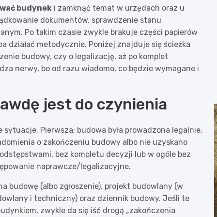
kować budynek
i zamknąć temat w urzędach oraz u
rządkowanie dokumentów, sprawdzenie stanu
anym. Po takim czasie zwykle brakuje części papierów
ba działać metodycznie. Poniżej znajduje się ścieżka
zenie budowy, czy o legalizację, aż po komplet
zędza nerwy, bo od razu wiadomo, co będzie wymagane i
rawdę jest do czynienia
 sytuacje. Pierwsza: budowa była prowadzona legalnie,
iadomienia o zakończeniu budowy albo nie uzyskano
odstępstwami, bez kompletu decyzji lub w ogóle bez
ępowanie naprawcze/legalizacyjne.
na budowę (albo zgłoszenie), projekt budowlany (w
owlany i techniczny) oraz dziennik budowy. Jeśli te
budynkiem, zwykle da się iść drogą „zakończenia