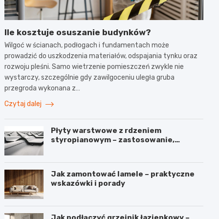
Ile kosztuje osuszanie budynków?
Wilgoć w ścianach, podłogach i fundamentach może
prowadzić do uszkodzenia materiałów, odspajania tynku oraz
rozwoju pleśni. Samo wietrzenie pomieszczeń zwykle nie
wystarczy, szczególnie gdy zawilgoceniu uległa gruba
przegroda wykonana z…
Czytaj dalej
Płyty warstwowe z rdzeniem
styropianowym – zastosowanie,
budowa i parametry
Jak zamontować lamele – praktyczne
wskazówki i porady
Jak podłączyć grzejnik łazienkowy –