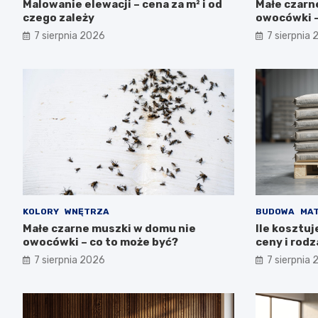
Malowanie elewacji – cena za m² i od
Małe czarn
czego zależy
owocówki –
7 sierpnia 2026
7 sierpnia
KOLORY
WNĘTRZA
BUDOWA
MAT
Małe czarne muszki w domu nie
Ile kosztu
owocówki – co to może być?
ceny i rodz
7 sierpnia 2026
7 sierpnia