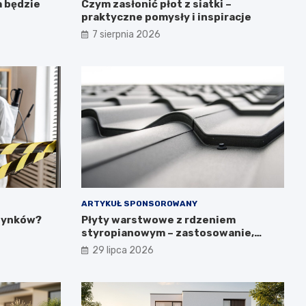
a będzie
Czym zasłonić płot z siatki –
praktyczne pomysły i inspiracje
7 sierpnia 2026
ARTYKUŁ SPONSOROWANY
udynków?
Płyty warstwowe z rdzeniem
styropianowym – zastosowanie,
budowa i parametry
29 lipca 2026