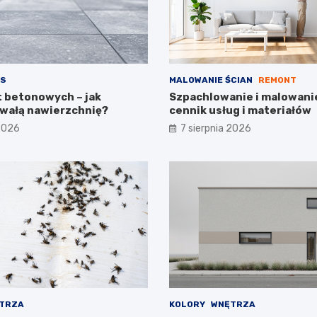
S
MALOWANIE ŚCIAN
REMONT
t betonowych – jak
Szpachlowanie i malowanie
wałą nawierzchnię?
cennik usług i materiałów
 2026
7 sierpnia 2026
TRZA
KOLORY
WNĘTRZA