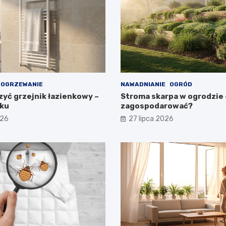
OGRZEWANIE
NAWADNIANIE
OGRÓD
zyć grzejnik łazienkowy –
Stroma skarpa w ogrodzie –
oku
zagospodarować?
026
27 lipca 2026