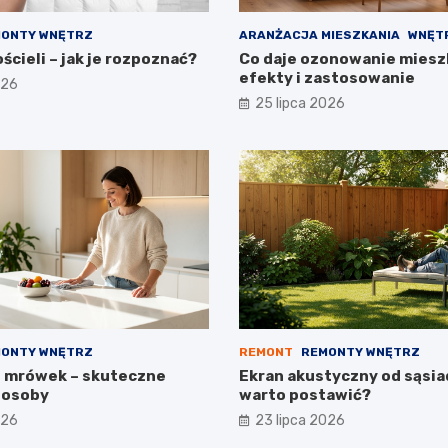
ONTY WNĘTRZ
ARANŻACJA MIESZKANIA
WNĘT
ścieli – jak je rozpoznać?
Co daje ozonowanie miesz
efekty i zastosowanie
026
25 lipca 2026
ONTY WNĘTRZ
REMONT
REMONTY WNĘTRZ
 mrówek – skuteczne
Ekran akustyczny od sąsia
osoby
warto postawić?
026
23 lipca 2026