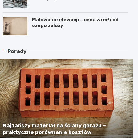
Malowanie elewacji – cena za m² i od
czego zależy
Porady
Najtańszy materiał na ściany garażu –
praktyczne porównanie kosztów