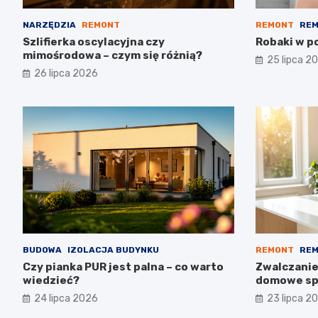
NARZĘDZIA
REMONT
REMONT
REM
Szlifierka oscylacyjna czy
Robaki w po
mimośrodowa – czym się różnią?
25 lipca 2
26 lipca 2026
BUDOWA
IZOLACJA BUDYNKU
REMONT
REM
Czy pianka PUR jest palna – co warto
Zwalczanie
wiedzieć?
domowe sp
24 lipca 2026
23 lipca 2