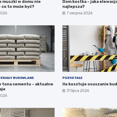
e muszki w domu nie
Dom kostka – jaka elewacj
 co to może być?
najlepsza?
 2026
7 sierpnia 2026
ERIAŁY BUDOWLANE
POZOSTAŁE
je tona cementu – aktualne
Ile kosztuje osuszanie b
aje
31 lipca 2026
 2026