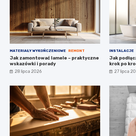
MATERIAŁY WYKOŃCZENIOWE
REMONT
INSTALACJE
Jak zamontować lamele – praktyczne
Jak podłąc
wskazówki i porady
krok po kr
28 lipca 2026
27 lipca 2