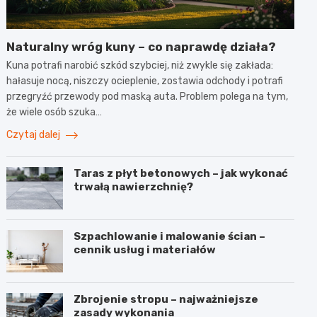
Naturalny wróg kuny – co naprawdę działa?
Kuna potrafi narobić szkód szybciej, niż zwykle się zakłada:
hałasuje nocą, niszczy ocieplenie, zostawia odchody i potrafi
przegryźć przewody pod maską auta. Problem polega na tym,
że wiele osób szuka…
Czytaj dalej
Taras z płyt betonowych – jak wykonać
trwałą nawierzchnię?
Szpachlowanie i malowanie ścian –
cennik usług i materiałów
Zbrojenie stropu – najważniejsze
zasady wykonania