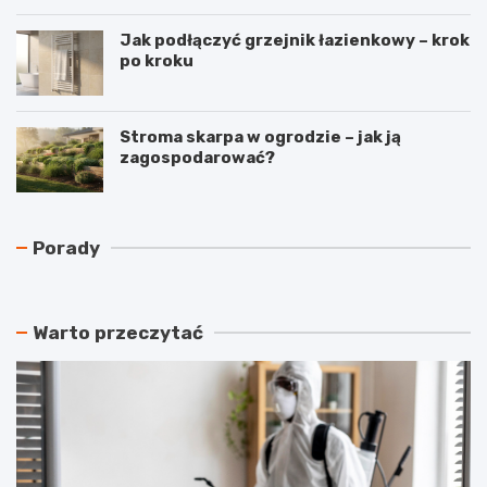
Jak podłączyć grzejnik łazienkowy – krok
po kroku
Stroma skarpa w ogrodzie – jak ją
zagospodarować?
N
C
Porady
a
z
j
y
t
r
a
e
Warto przeczytać
ń
k
s
u
z
p
y
e
m
r
a
a
t
c
e
j