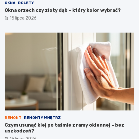
OKNA
ROLETY
Okna orzech czy złoty dąb – który kolor wybrać?
15 lipca 2026
REMONT
REMONTY WNĘTRZ
Czym usunąć klej po taśmie z ramy okiennej – bez
uszkodzeń?
15 lipca 2026