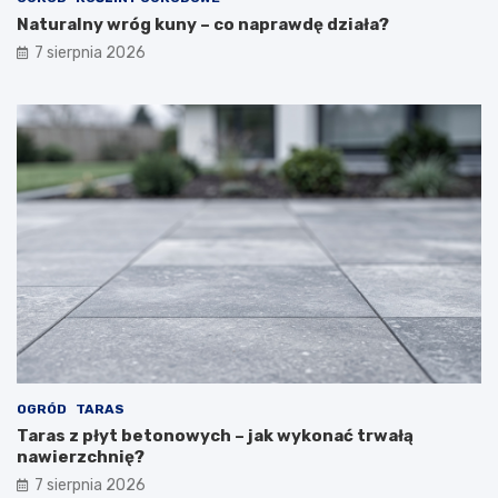
i
w
a
i
Naturalny wróg kuny – co naprawdę działa?
n
ą
7 sierpnia 2026
y
z
g
k
a
o
r
w
a
a
ż
–
u
a
–
k
p
t
r
u
a
a
k
l
t
n
y
e
c
w
z
y
n
m
OGRÓD
TARAS
e
a
Taras z płyt betonowych – jak wykonać trwałą
p
g
nawierzchnię?
o
a
7 sierpnia 2026
r
n