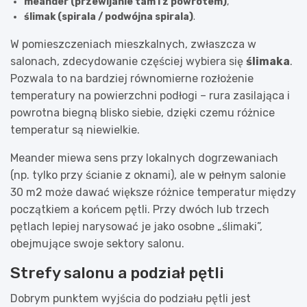
meander (przewijanie tam i z powrotem)
,
ślimak (spirala / podwójna spirala)
.
W pomieszczeniach mieszkalnych, zwłaszcza w
salonach, zdecydowanie częściej wybiera się
ślimaka
.
Pozwala to na bardziej równomierne rozłożenie
temperatury na powierzchni podłogi – rura zasilająca i
powrotna biegną blisko siebie, dzięki czemu różnice
temperatur są niewielkie.
Meander miewa sens przy lokalnych dogrzewaniach
(np. tylko przy ścianie z oknami), ale w pełnym salonie
30 m2 może dawać większe różnice temperatur między
początkiem a końcem pętli. Przy dwóch lub trzech
pętlach lepiej narysować je jako osobne „ślimaki”,
obejmujące swoje sektory salonu.
Strefy salonu a podział pętli
Dobrym punktem wyjścia do podziału pętli jest