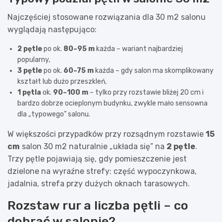
Najczęściej stosowane rozwiązania dla 30 m2 salonu
wyglądają następująco:
2 pętle
po ok.
80–95 m
każda – wariant najbardziej
popularny,
3 pętle
po ok.
60–75 m
każda – gdy salon ma skomplikowany
kształt lub dużo przeszkleń,
1 pętla
ok.
90–100 m
– tylko przy rozstawie bliżej 20 cm i
bardzo dobrze ocieplonym budynku, zwykle mało sensowna
dla „typowego” salonu.
W większości przypadków przy rozsądnym rozstawie
15
cm
salon 30 m2 naturalnie „układa się” na
2 pętle
.
Trzy pętle pojawiają się, gdy pomieszczenie jest
dzielone na wyraźne strefy: część wypoczynkowa,
jadalnia, strefa przy dużych oknach tarasowych.
Rozstaw rur a liczba pętli – co
dobrać w salonie?