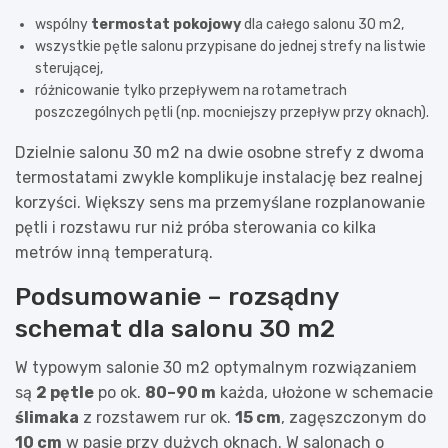
wspólny
termostat pokojowy
dla całego salonu 30 m2,
wszystkie pętle salonu przypisane do jednej strefy na listwie
sterującej,
różnicowanie tylko przepływem na rotametrach
poszczególnych pętli (np. mocniejszy przepływ przy oknach).
Dzielnie salonu 30 m2 na dwie osobne strefy z dwoma
termostatami zwykle komplikuje instalację bez realnej
korzyści. Większy sens ma przemyślane rozplanowanie
pętli i rozstawu rur niż próba sterowania co kilka
metrów inną temperaturą.
Podsumowanie – rozsądny
schemat dla salonu 30 m2
W typowym salonie 30 m2 optymalnym rozwiązaniem
są
2 pętle
po ok.
80–90 m
każda, ułożone w schemacie
ślimaka
z rozstawem rur ok.
15 cm
, zagęszczonym do
10 cm
w pasie przy dużych oknach. W salonach o