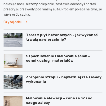
hałasuje nocą, niszczy ocieplenie, zostawia odchody i potrafi
przegryźć przewody pod maską auta. Problem polega na tym, że
wiele osób szuka…
Czytaj dalej
Taras z płyt betonowych – jak wykonać
trwałą nawierzchnię?
Szpachlowanie i malowanie ścian –
cennik usług i materiałów
Zbrojenie stropu – najważniejsze zasady
wykonania
Malowanie elewacji – cena za m² i od
czego zależy