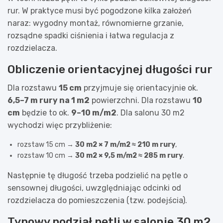
rur. W praktyce musi być pogodzone kilka założeń
naraz: wygodny montaż, równomierne grzanie,
rozsądne spadki ciśnienia i łatwa regulacja z
rozdzielacza.
Obliczenie orientacyjnej długości rur
Dla rozstawu
15 cm
przyjmuje się orientacyjnie ok.
6,5–7 m rury na 1 m2
powierzchni. Dla rozstawu
10
cm
będzie to ok.
9–10 m/m2
. Dla salonu 30 m2
wychodzi więc przybliżenie:
rozstaw 15 cm →
30 m2 × 7 m/m2 ≈ 210 m rury
,
rozstaw 10 cm →
30 m2 × 9,5 m/m2 ≈ 285 m rury
.
Następnie tę długość trzeba podzielić na pętle o
sensownej długości, uwzględniając odcinki od
rozdzielacza do pomieszczenia (tzw. podejścia).
Typowy podział pętli w salonie 30 m2