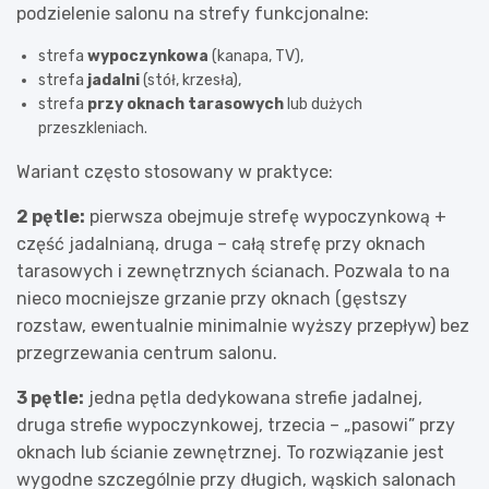
podzielenie salonu na strefy funkcjonalne:
strefa
wypoczynkowa
(kanapa, TV),
strefa
jadalni
(stół, krzesła),
strefa
przy oknach tarasowych
lub dużych
przeszkleniach.
Wariant często stosowany w praktyce:
2 pętle:
pierwsza obejmuje strefę wypoczynkową +
część jadalnianą, druga – całą strefę przy oknach
tarasowych i zewnętrznych ścianach. Pozwala to na
nieco mocniejsze grzanie przy oknach (gęstszy
rozstaw, ewentualnie minimalnie wyższy przepływ) bez
przegrzewania centrum salonu.
3 pętle:
jedna pętla dedykowana strefie jadalnej,
druga strefie wypoczynkowej, trzecia – „pasowi” przy
oknach lub ścianie zewnętrznej. To rozwiązanie jest
wygodne szczególnie przy długich, wąskich salonach