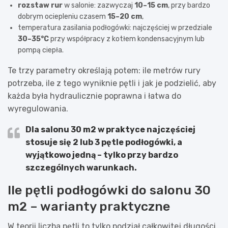
rozstaw rur
w salonie: zazwyczaj
10–15 cm
, przy bardzo
dobrym ociepleniu czasem
15–20 cm
,
temperatura zasilania podłogówki: najczęściej w przedziale
30–35°C
przy współpracy z kotłem kondensacyjnym lub
pompą ciepła.
Te trzy parametry określają potem: ile metrów rury
potrzeba, ile z tego wyniknie pętli i jak je podzielić, aby
każda była hydraulicznie poprawna i łatwa do
wyregulowania.
Dla salonu
30 m2
w praktyce najczęściej
stosuje się
2 lub 3 pętle
podłogówki, a
wyjątkowo jedną – tylko przy bardzo
szczególnych warunkach.
Ile pętli podłogówki do salonu 30
m2 – warianty praktyczne
W teorii liczba pętli to tylko podział całkowitej długości