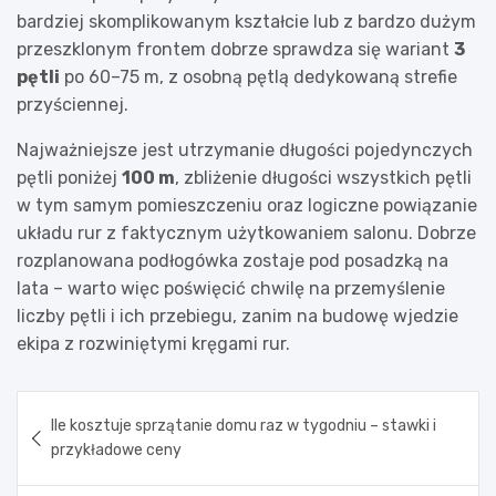
bardziej skomplikowanym kształcie lub z bardzo dużym
przeszklonym frontem dobrze sprawdza się wariant
3
pętli
po 60–75 m, z osobną pętlą dedykowaną strefie
przyściennej.
Najważniejsze jest utrzymanie długości pojedynczych
pętli poniżej
100 m
, zbliżenie długości wszystkich pętli
w tym samym pomieszczeniu oraz logiczne powiązanie
układu rur z faktycznym użytkowaniem salonu. Dobrze
rozplanowana podłogówka zostaje pod posadzką na
lata – warto więc poświęcić chwilę na przemyślenie
liczby pętli i ich przebiegu, zanim na budowę wjedzie
ekipa z rozwiniętymi kręgami rur.
Nawigacja
Ile kosztuje sprzątanie domu raz w tygodniu – stawki i
wpisu
przykładowe ceny