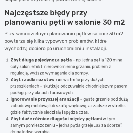
Najczęstsze błędy przy
planowaniu pętli w salonie 30 m2
Przy samodzielnym planowaniu pętli w salonie 30 m2
powtarza się kilka typowych problemów, które
wychodzą dopiero po uruchomieniu instalacji.
Zbyt długa pojedyncza pętla
– np. jedna pętla 120 m na
cały salon; efekt: nierównomierne grzanie, problem z
regulacją, wyższe wymagania dla pompy.
Zbyt rzadki rozstaw rur
w strefie przy dużych
przeszkleniach – skutkuje odczuwalnie chłodniejszym pasem
podłogi przy oknach tarasowych.
Ignorowanie przyszłej aranżacji
– gęste grzanie pod dużą
zabudową meblową lub szafą wnękową, a rzadsze w strefie,
gdzie faktycznie siedzi się i spędza czas.
Zbyt duże różnice długości między pętlami
w tym
samym pomieszczeniu – jedna pętla grzeje „aż za dobrze”,
druga ledwo wyrabia.