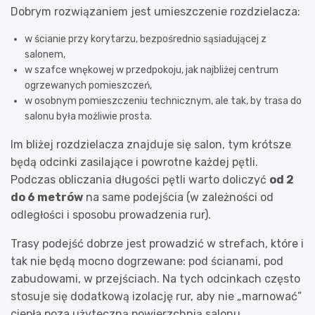
Dobrym rozwiązaniem jest umieszczenie rozdzielacza:
w ścianie przy korytarzu, bezpośrednio sąsiadującej z
salonem,
w szafce wnękowej w przedpokoju, jak najbliżej centrum
ogrzewanych pomieszczeń,
w osobnym pomieszczeniu technicznym, ale tak, by trasa do
salonu była możliwie prosta.
Im bliżej rozdzielacza znajduje się salon, tym krótsze
będą odcinki zasilające i powrotne każdej pętli.
Podczas obliczania długości pętli warto doliczyć
od 2
do 6 metrów
na same podejścia (w zależności od
odległości i sposobu prowadzenia rur).
Trasy podejść dobrze jest prowadzić w strefach, które i
tak nie będą mocno dogrzewane: pod ścianami, pod
zabudowami, w przejściach. Na tych odcinkach często
stosuje się dodatkową izolację rur, aby nie „marnować”
ciepła poza użyteczną powierzchnią salonu.