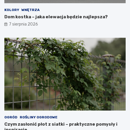
KOLORY
WNĘTRZA
Dom kostka – jaka elewacja będzie najlepsza?
7 sierpnia 2026
OGRÓD
ROŚLINY OGRODOWE
Czym zasłonić płot z siatki – praktyczne pomysły i
inspiracje