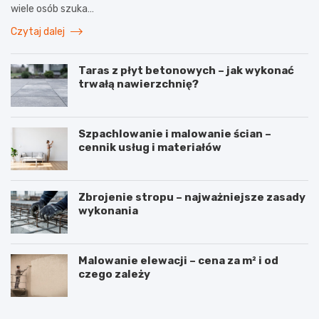
wiele osób szuka…
Czytaj dalej
Taras z płyt betonowych – jak wykonać
trwałą nawierzchnię?
Szpachlowanie i malowanie ścian –
cennik usług i materiałów
Zbrojenie stropu – najważniejsze zasady
wykonania
Malowanie elewacji – cena za m² i od
czego zależy