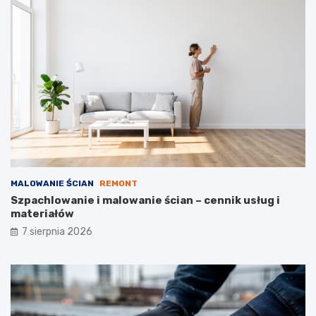
a
u
n
d
i
o
e
w
k
l
o
a
s
n
z
e
t
ó
w
MALOWANIE ŚCIAN
REMONT
Szpachlowanie i malowanie ścian – cennik usług i
materiałów
7 sierpnia 2026