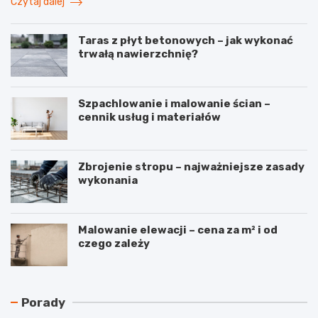
Czytaj dalej
Taras z płyt betonowych – jak wykonać
trwałą nawierzchnię?
Szpachlowanie i malowanie ścian –
cennik usług i materiałów
Zbrojenie stropu – najważniejsze zasady
wykonania
Malowanie elewacji – cena za m² i od
czego zależy
N
C
Porady
a
z
j
y