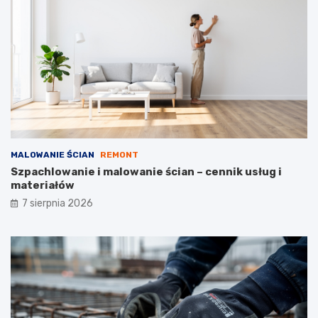
i
o
e
w
k
l
o
a
s
n
z
e
t
ó
w
MALOWANIE ŚCIAN
REMONT
Szpachlowanie i malowanie ścian – cennik usług i
materiałów
7 sierpnia 2026