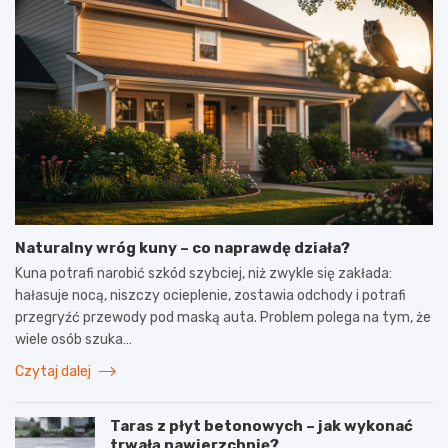
Naturalny wróg kuny – co naprawdę działa?
Kuna potrafi narobić szkód szybciej, niż zwykle się zakłada:
hałasuje nocą, niszczy ocieplenie, zostawia odchody i potrafi
przegryźć przewody pod maską auta. Problem polega na tym, że
wiele osób szuka…
Czytaj dalej
Taras z płyt betonowych – jak wykonać
trwałą nawierzchnię?