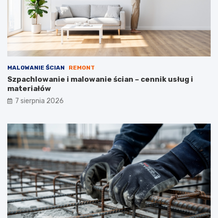
s
n
z
e
t
ó
w
MALOWANIE ŚCIAN
REMONT
Szpachlowanie i malowanie ścian – cennik usług i
materiałów
7 sierpnia 2026