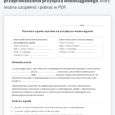
przeprowadzenie przyłącza wodociągowego
, który
można uzupełnić i pobrać w PDF.
……………………………………., dnia …………………………………….
Pisemna zgoda sąsiada na przyłącze wodociągowe
Dane właściciela nieruchomości
Dane inwestora / wnioskodawcy
wyrażającego zgodę
Imię i nazwisko: …………………………………….
Imię i nazwisko: …………………………………….
Adres zamieszkania: …………………………………….
Adres zamieszkania: …………………………………….
PESEL / nr dowodu: …………………………………….
PESEL / nr dowodu: …………………………………….
Telefon / e-mail: …………………………………….
Telefon / e-mail: …………………………………….
Oświadczenie
Ja, niżej podpisany/a, jako właściciel / współwłaściciel nieruchomości położonej w miejscowości
……………………………………., przy ul. ……………………………………., oznaczonej jako działka ewidencyjna nr
……………………………………., obręb ……………………………………., wyrażam zgodę na przeprowadzenie przez tę
nieruchomość przyłącza wodociągowego na rzecz nieruchomości inwestora oznaczonej jako
działka nr ……………………………………. .
Zgoda obejmuje wykonanie niezbędnych prac projektowych, ziemnych, montażowych i
odtworzeniowych związanych z budową przyłącza wodociągowego zgodnie z dokumentacją
techniczną, warunkami wydanymi przez właściwe przedsiębiorstwo wodociągowe oraz
obowiązującymi przepisami prawa.
Zakres zgody
wejście na teren nieruchomości w celu wykonania przyłącza wodociągowego,
czasowe zajęcie gruntu na okres realizacji robót,
przeprowadzenie przyłącza w pasie o przebiegu uzgodnionym ze stronami,