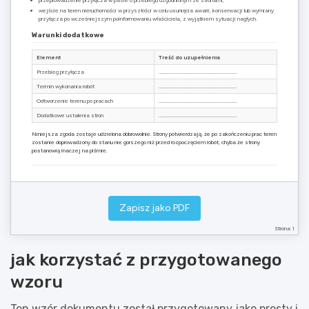
wejście na teren nieruchomości w przyszłości w celu usunięcia awarii, konserwacji lub wymiany
przyłącza po wcześniejszym poinformowaniu właściciela, z wyjątkiem sytuacji nagłych.
Warunki dodatkowe
Element
Treść do uzupełnienia
Przebieg przyłącza
…………………………………………………………..
Termin wykonania robót
…………………………………………………………..
Odtworzenie terenu po pracach
…………………………………………………………..
Dodatkowe ustalenia stron
…………………………………………………………..
Niniejsza zgoda zostaje udzielona dobrowolnie. Strony potwierdzają, że po zakończeniu prac teren
zostanie doprowadzony do stanu nie gorszego niż przed rozpoczęciem robót, chyba że strony
postanowią inaczej na piśmie.
…………………………………….
…………………………………….
podpis właściciela nieruchomości
podpis inwestora / wnioskodawcy
Zapisz jako PDF
Załącznik opcjonalny: mapa z zaznaczonym przebiegiem przyłącza wodociągowego.
Strona 1
jak korzystać z przygotowanego
wzoru
Ten wzór dokumentu został przygotowany jako prosty i