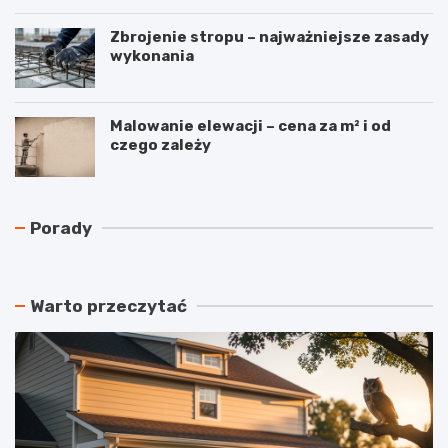
Zbrojenie stropu – najważniejsze zasady
wykonania
Malowanie elewacji – cena za m² i od
czego zależy
N
C
Porady
a
z
j
y
t
r
a
e
Warto przeczytać
ń
k
s
u
z
p
y
e
m
r
a
a
t
c
e
j