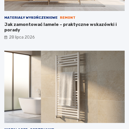
w
MATERIAŁY WYKOŃCZENIOWE
REMONT
Jak zamontować lamele – praktyczne wskazówki i
porady
28 lipca 2026