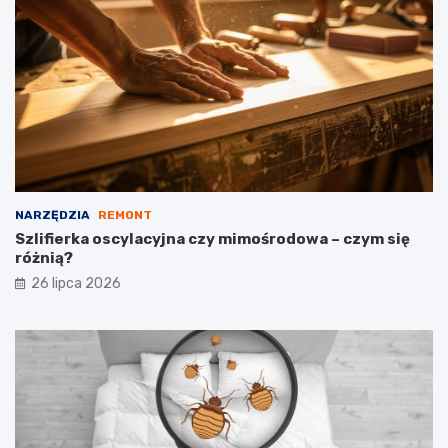
NARZĘDZIA
REMONT
Szlifierka oscylacyjna czy mimośrodowa – czym się
różnią?
26 lipca 2026