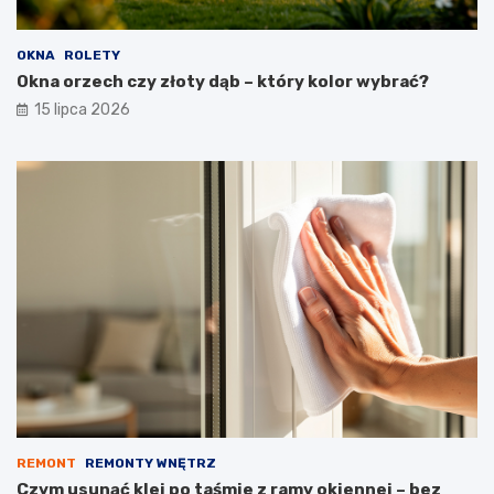
OKNA
ROLETY
Okna orzech czy złoty dąb – który kolor wybrać?
15 lipca 2026
REMONT
REMONTY WNĘTRZ
Czym usunąć klej po taśmie z ramy okiennej – bez