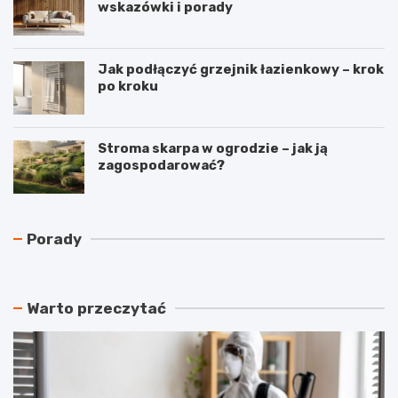
wskazówki i porady
Jak podłączyć grzejnik łazienkowy – krok
po kroku
Stroma skarpa w ogrodzie – jak ją
zagospodarować?
N
C
Porady
a
z
j
y
t
r
a
e
Warto przeczytać
ń
k
s
u
z
p
y
e
m
r
a
a