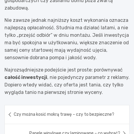
gospodarczych czy zasilaniu domu poza zwartą
zabudową.
Nie zawsze jednak najniższy koszt wykonania oznacza
najlepszą opłacalność. Studnia ma działać latami, a nie
tylko „przejść odbiór” w dniu montażu. Jeśli inwestycja
ma być spokojna w użytkowaniu, większe znaczenie od
samej ceny startowej mają wydajność ujęcia,
sensownie dobrana pompa i jakość wody.
Najrozsądniejsze podejście jest proste: porównywać
całość inwestycji
, nie pojedynczy parametr z reklamy.
Dopiero wtedy widać, czy oferta jest tania, czy tylko
wygląda tanio na pierwszej stronie wyceny.
Nawigacja
Czy można kosić mokrą trawę – czy to bezpieczne?
wpisu
Panele winylowe czy laminowane – co wybrać?