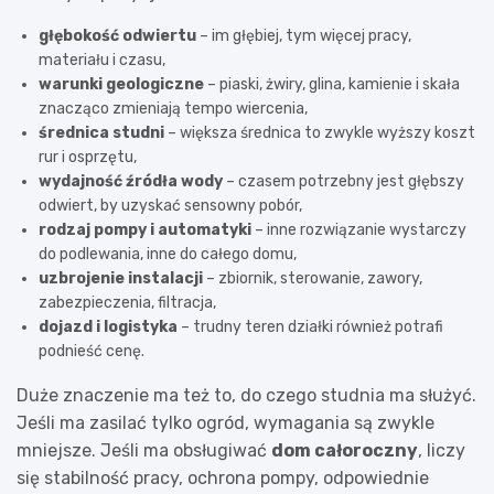
głębokość odwiertu
– im głębiej, tym więcej pracy,
materiału i czasu,
warunki geologiczne
– piaski, żwiry, glina, kamienie i skała
znacząco zmieniają tempo wiercenia,
średnica studni
– większa średnica to zwykle wyższy koszt
rur i osprzętu,
wydajność źródła wody
– czasem potrzebny jest głębszy
odwiert, by uzyskać sensowny pobór,
rodzaj pompy i automatyki
– inne rozwiązanie wystarczy
do podlewania, inne do całego domu,
uzbrojenie instalacji
– zbiornik, sterowanie, zawory,
zabezpieczenia, filtracja,
dojazd i logistyka
– trudny teren działki również potrafi
podnieść cenę.
Duże znaczenie ma też to, do czego studnia ma służyć.
Jeśli ma zasilać tylko ogród, wymagania są zwykle
mniejsze. Jeśli ma obsługiwać
dom całoroczny
, liczy
się stabilność pracy, ochrona pompy, odpowiednie