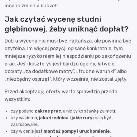
mocno zmienia budżet.
Jak czytać wycenę studni
głębinowej, żeby uniknąć dopłat?
Dobra wycena nie musi być najtańsza, ale powinna być
czytelna. Im więcej pozycji opisano konkretnie, tym
mniejsze ryzyko niemiłej niespodzianki po zakończeniu
prac. Jeśli kosztorys jest bardzo ogólny, łatwo o
dopłaty „za dodatkowe metry”, „trudne warunki” albo
„niezbędny osprzęt”, który wcześniej nie został ujęty.
Przed akceptacją oferty warto sprawdzić przede
wszystkim:
czy podano
zakres prac
, a nie tylko stawkę za metr,
czy wiadomo,
jaka średnica i jakie rury
mają być
zastosowane,
czy w cenie jest
montaż pompy i uruchomienie
,