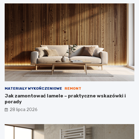
w
a
n
b
a
u
n
d
i
o
e
w
k
l
o
a
s
n
z
e
t
ó
w
MATERIAŁY WYKOŃCZENIOWE
REMONT
Jak zamontować lamele – praktyczne wskazówki i
porady
28 lipca 2026