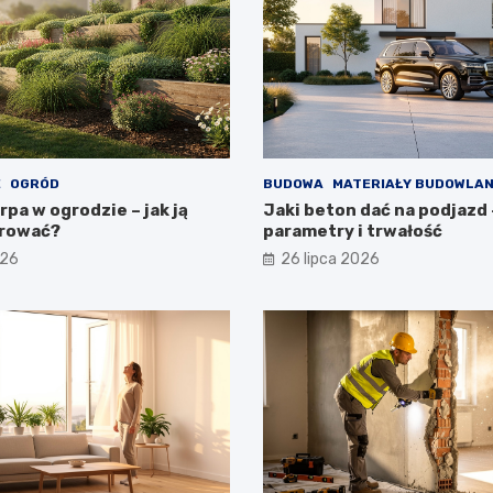
E
OGRÓD
BUDOWA
MATERIAŁY BUDOWLA
pa w ogrodzie – jak ją
Jaki beton dać na podjazd 
rować?
parametry i trwałość
026
26 lipca 2026