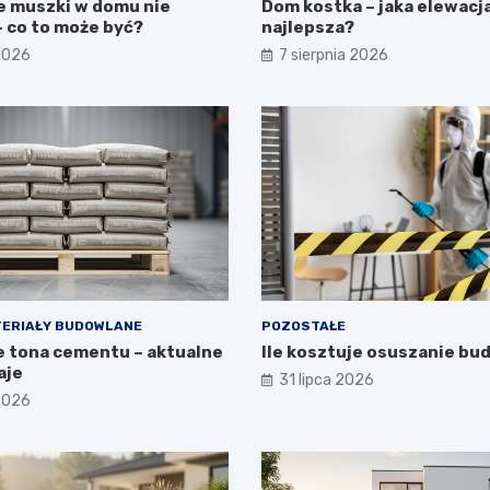
e muszki w domu nie
Dom kostka – jaka elewacj
 co to może być?
najlepsza?
 2026
7 sierpnia 2026
ERIAŁY BUDOWLANE
POZOSTAŁE
je tona cementu – aktualne
Ile kosztuje osuszanie b
aje
31 lipca 2026
 2026