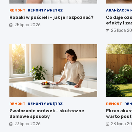
REMONT
REMONTY WNĘTRZ
ARANŻACJA 
Robaki w pościeli – jak je rozpoznać?
Co daje oz
efekty i z
25 lipca 2026
25 lipca 2
REMONT
REMONTY WNĘTRZ
REMONT
REM
Zwalczanie mrówek – skuteczne
Ekran akus
domowe sposoby
warto post
23 lipca 2026
23 lipca 2