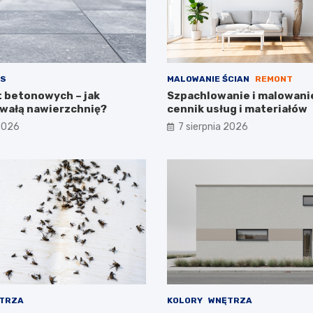
S
MALOWANIE ŚCIAN
REMONT
t betonowych – jak
Szpachlowanie i malowanie
wałą nawierzchnię?
cennik usług i materiałów
 2026
7 sierpnia 2026
TRZA
KOLORY
WNĘTRZA