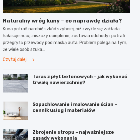
Naturalny wróg kuny – co naprawdę działa?
Kuna potrafi narobić szkód szybciej, niż zwykle się zakłada:
hałasuje nocą, niszczy ocieplenie, zostawia odchody i potrafi
przegryźć przewody pod maską auta. Problem polega na tym,
że wiele osób szuka…
Czytaj dalej
Taras z płyt betonowych – jak wykonać
trwałą nawierzchnię?
Szpachlowanie i malowanie ścian –
cennik usług i materiałów
Zbrojenie stropu – najważniejsze
zasady wykonania