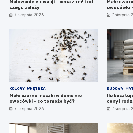
Malowanie elewacji – cena za m² i od
Małe czarn
czego zależy
owocówki –
7 sierpnia 2026
7 sierpnia
KOLORY
WNĘTRZA
BUDOWA
MAT
Małe czarne muszki w domu nie
Ile kosztu
owocówki – co to może być?
ceny i rodz
7 sierpnia 2026
7 sierpnia