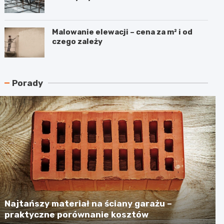
Malowanie elewacji – cena za m² i od
czego zależy
Porady
Najtańszy materiał na ściany garażu –
praktyczne porównanie kosztów