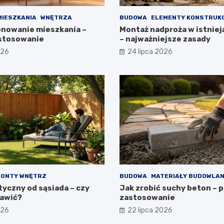
MIESZKANIA
WNĘTRZA
BUDOWA
ELEMENTY KONSTRUK
onowanie mieszkania –
Montaż nadproża w istnieją
astosowanie
– najważniejsze zasady
026
24 lipca 2026
ONTY WNĘTRZ
BUDOWA
MATERIAŁY BUDOWLA
tyczny od sąsiada – czy
Jak zrobić suchy beton – p
awić?
zastosowanie
026
22 lipca 2026