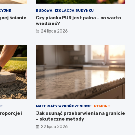
CYJNE
BUDOWA
IZOLACJA BUDYNKU
cej ścianie
Czy pianka PUR jest palna – co warto
wiedzieć?
24 lipca 2026
NE
MATERIAŁY WYKOŃCZENIOWE
REMONT
roporcje i
Jak usunąć przebarwienia na granicie
– skuteczne metody
22 lipca 2026