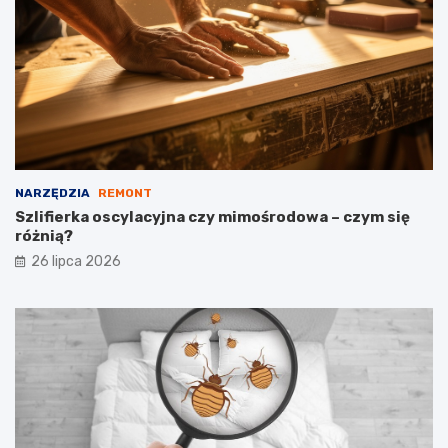
NARZĘDZIA
REMONT
Szlifierka oscylacyjna czy mimośrodowa – czym się
różnią?
26 lipca 2026