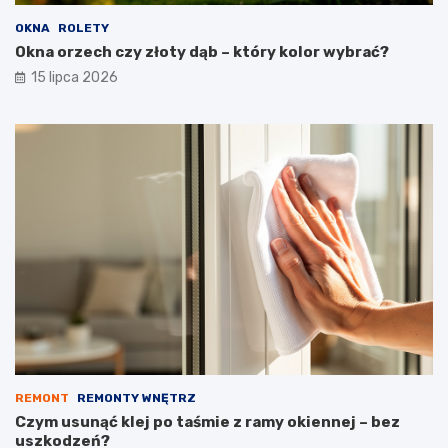
OKNA
ROLETY
Okna orzech czy złoty dąb – który kolor wybrać?
15 lipca 2026
REMONT
REMONTY WNĘTRZ
Czym usunąć klej po taśmie z ramy okiennej – bez
uszkodzeń?