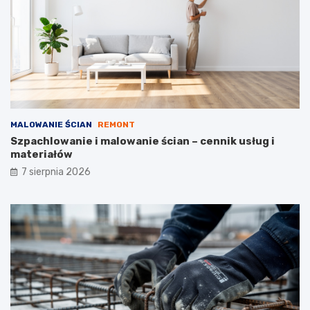
k
l
o
a
s
n
z
e
t
ó
w
MALOWANIE ŚCIAN
REMONT
Szpachlowanie i malowanie ścian – cennik usług i
materiałów
7 sierpnia 2026