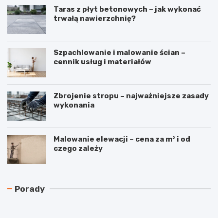
Taras z płyt betonowych – jak wykonać
trwałą nawierzchnię?
Szpachlowanie i malowanie ścian –
cennik usług i materiałów
Zbrojenie stropu – najważniejsze zasady
wykonania
Malowanie elewacji – cena za m² i od
czego zależy
N
C
Porady
a
z
j
y
t
r
a
e