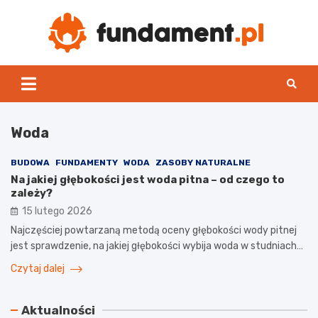
Skip
to
content
Fun
Woda
BUDOWA
FUNDAMENTY
WODA
ZASOBY NATURALNE
Na jakiej głębokości jest woda pitna – od czego to
zależy?
15 lutego 2026
Najczęściej powtarzaną metodą oceny głębokości wody pitnej
jest sprawdzenie, na jakiej głębokości wybija woda w studniach…
Czytaj dalej
Aktualności