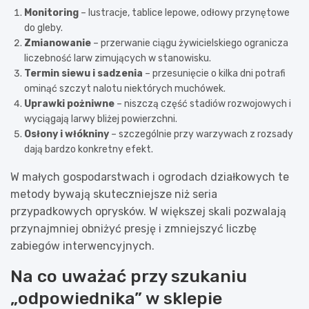
Monitoring
– lustracje, tablice lepowe, odłowy przynętowe
do gleby.
Zmianowanie
– przerwanie ciągu żywicielskiego ogranicza
liczebność larw zimujących w stanowisku.
Termin siewu i sadzenia
– przesunięcie o kilka dni potrafi
ominąć szczyt nalotu niektórych muchówek.
Uprawki pożniwne
– niszczą część stadiów rozwojowych i
wyciągają larwy bliżej powierzchni.
Osłony i włókniny
– szczególnie przy warzywach z rozsady
dają bardzo konkretny efekt.
W małych gospodarstwach i ogrodach działkowych te
metody bywają skuteczniejsze niż seria
przypadkowych oprysków. W większej skali pozwalają
przynajmniej obniżyć presję i zmniejszyć liczbę
zabiegów interwencyjnych.
Na co uważać przy szukaniu
„odpowiednika” w sklepie