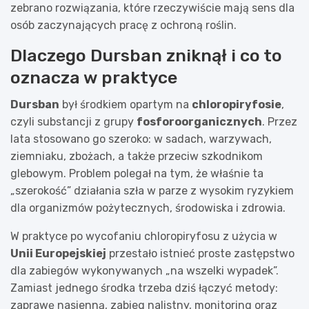
zebrano rozwiązania, które rzeczywiście mają sens dla
osób zaczynających pracę z ochroną roślin.
Dlaczego Dursban zniknął i co to
oznacza w praktyce
Dursban
był środkiem opartym na
chloropiryfosie
,
czyli substancji z grupy
fosforoorganicznych
. Przez
lata stosowano go szeroko: w sadach, warzywach,
ziemniaku, zbożach, a także przeciw szkodnikom
glebowym. Problem polegał na tym, że właśnie ta
„szerokość” działania szła w parze z wysokim ryzykiem
dla organizmów pożytecznych, środowiska i zdrowia.
W praktyce po wycofaniu chloropiryfosu z użycia w
Unii Europejskiej
przestało istnieć proste zastępstwo
dla zabiegów wykonywanych „na wszelki wypadek”.
Zamiast jednego środka trzeba dziś łączyć metody:
zaprawę nasienną, zabieg nalistny, monitoring oraz