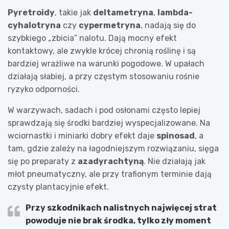
Pyretroidy
, takie jak
deltametryna
,
lambda-
cyhalotryna
czy
cypermetryna
, nadają się do
szybkiego „zbicia” nalotu. Dają mocny efekt
kontaktowy, ale zwykle krócej chronią roślinę i są
bardziej wrażliwe na warunki pogodowe. W upałach
działają słabiej, a przy częstym stosowaniu rośnie
ryzyko odporności.
W warzywach, sadach i pod osłonami często lepiej
sprawdzają się środki bardziej wyspecjalizowane. Na
wciornastki i miniarki dobry efekt daje
spinosad
, a
tam, gdzie zależy na łagodniejszym rozwiązaniu, sięga
się po preparaty z
azadyrachtyną
. Nie działają jak
młot pneumatyczny, ale przy trafionym terminie dają
czysty plantacyjnie efekt.
Przy szkodnikach nalistnych najwięcej strat
powoduje nie brak środka, tylko zły moment