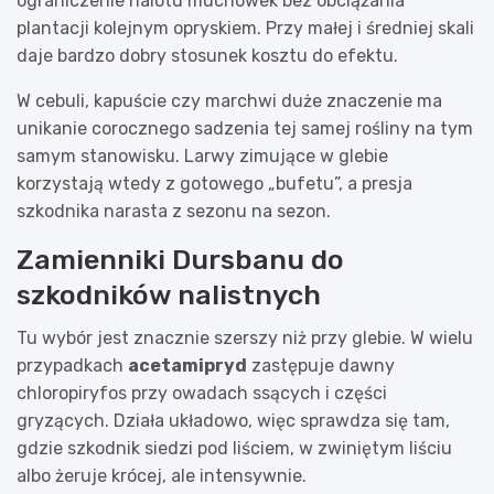
ograniczenie nalotu muchówek bez obciążania
plantacji kolejnym opryskiem. Przy małej i średniej skali
daje bardzo dobry stosunek kosztu do efektu.
W cebuli, kapuście czy marchwi duże znaczenie ma
unikanie corocznego sadzenia tej samej rośliny na tym
samym stanowisku. Larwy zimujące w glebie
korzystają wtedy z gotowego „bufetu”, a presja
szkodnika narasta z sezonu na sezon.
Zamienniki Dursbanu do
szkodników nalistnych
Tu wybór jest znacznie szerszy niż przy glebie. W wielu
przypadkach
acetamipryd
zastępuje dawny
chloropiryfos przy owadach ssących i części
gryzących. Działa układowo, więc sprawdza się tam,
gdzie szkodnik siedzi pod liściem, w zwiniętym liściu
albo żeruje krócej, ale intensywnie.