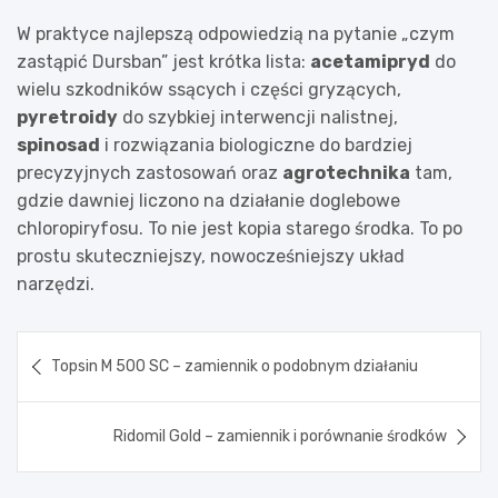
W praktyce najlepszą odpowiedzią na pytanie „czym
zastąpić Dursban” jest krótka lista:
acetamipryd
do
wielu szkodników ssących i części gryzących,
pyretroidy
do szybkiej interwencji nalistnej,
spinosad
i rozwiązania biologiczne do bardziej
precyzyjnych zastosowań oraz
agrotechnika
tam,
gdzie dawniej liczono na działanie doglebowe
chloropiryfosu. To nie jest kopia starego środka. To po
prostu skuteczniejszy, nowocześniejszy układ
narzędzi.
Nawigacja
Topsin M 500 SC – zamiennik o podobnym działaniu
wpisu
Ridomil Gold – zamiennik i porównanie środków