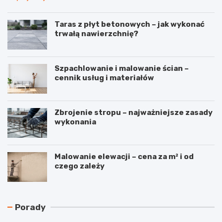
Taras z płyt betonowych – jak wykonać
trwałą nawierzchnię?
Szpachlowanie i malowanie ścian –
cennik usług i materiałów
Zbrojenie stropu – najważniejsze zasady
wykonania
Malowanie elewacji – cena za m² i od
czego zależy
N
C
Porady
a
z
j
y