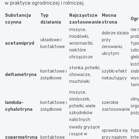
w praktyce ogrodniczej i rolniczej.
Substancja
Typ
Najczęstsze
Mocna
Ogr
czynna
działania
zastosowanie
strona
mszyce,
nie 
dobrze działa
miodówki,
pro
układowe i
przy
acetamipryd
wciornastki,
typ
kontaktowe
żerowaniu
niektóre
szk
ukrytym
chrząszcze
gle
krót
stonka, pchełki,
kontaktowe i
szybki efekt
sła
deltametryna
chowacze,
żołądkowe
nokautujący
wys
muchówki
tem
mszyce,
słodyszek,
siln
lambda-
kontaktowe i
szerokie
pchełki, wiele
org
cyhalotryna
żołądkowe
zastosowanie
szkodników
poż
nalistnych
owady gryzące
sprawdza się
typ
i ssące w
cypermetryna
kontaktowe
przy nagłym
inte