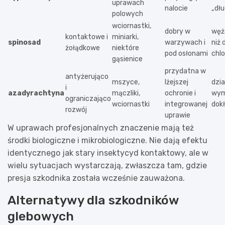
uprawach
nalocie
„dł
polowych
wciornastki,
dobry w
węż
kontaktowe i
miniarki,
spinosad
warzywach i
niż
żołądkowe
niektóre
pod osłonami
chlo
gąsienice
przydatna w
antyżerująco
mszyce,
lżejszej
dzia
i
azadyrachtyna
mączliki,
ochronie i
wy
ograniczająco
wciornastki
integrowanej
dok
rozwój
uprawie
W uprawach profesjonalnych znaczenie mają też
środki biologiczne i mikrobiologiczne. Nie dają efektu
identycznego jak stary insektycyd kontaktowy, ale w
wielu sytuacjach wystarczają, zwłaszcza tam, gdzie
presja szkodnika została wcześnie zauważona.
Alternatywy dla szkodników
glebowych