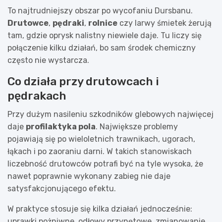
To najtrudniejszy obszar po wycofaniu Dursbanu.
Drutowce
,
pędraki
,
rolnice
czy larwy śmietek żerują
tam, gdzie oprysk nalistny niewiele daje. Tu liczy się
połączenie kilku działań, bo sam środek chemiczny
często nie wystarcza.
Co działa przy drutowcach i
pędrakach
Przy dużym nasileniu szkodników glebowych najwięcej
daje
profilaktyka pola
. Największe problemy
pojawiają się po wieloletnich trawnikach, ugorach,
łąkach i po zaoraniu darni. W takich stanowiskach
liczebność drutowców potrafi być na tyle wysoka, że
nawet poprawnie wykonany zabieg nie daje
satysfakcjonującego efektu.
W praktyce stosuje się kilka działań jednocześnie:
uprawki pożniwne, odłowy przynętowe, zmianowanie