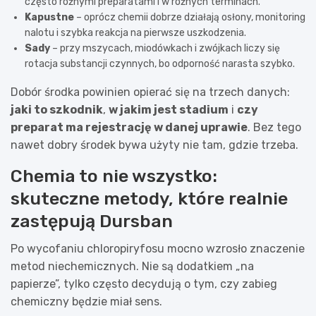
często różnymi preparatami i w różnych terminach.
Kapustne
– oprócz chemii dobrze działają osłony, monitoring
nalotu i szybka reakcja na pierwsze uszkodzenia.
Sady
– przy mszycach, miodówkach i zwójkach liczy się
rotacja substancji czynnych, bo odporność narasta szybko.
Dobór środka powinien opierać się na trzech danych:
jaki to szkodnik
,
w jakim jest stadium
i
czy
preparat ma rejestrację w danej uprawie
. Bez tego
nawet dobry środek bywa użyty nie tam, gdzie trzeba.
Chemia to nie wszystko:
skuteczne metody, które realnie
zastępują Dursban
Po wycofaniu chloropiryfosu mocno wzrosło znaczenie
metod niechemicznych. Nie są dodatkiem „na
papierze”, tylko często decydują o tym, czy zabieg
chemiczny będzie miał sens.