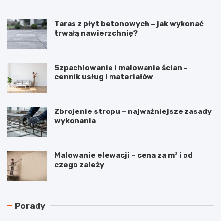
Taras z płyt betonowych – jak wykonać
trwałą nawierzchnię?
Szpachlowanie i malowanie ścian –
cennik usług i materiałów
Zbrojenie stropu – najważniejsze zasady
wykonania
Malowanie elewacji – cena za m² i od
czego zależy
N
C
Porady
a
z
j
y