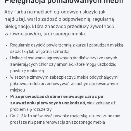
Pielęgnacja pomalowanych mebli
Aby farba na meblach ogrodowych służyła jak
najdłużej, warto zadbać o odpowiednią, regularną
pielęgnację, która znacząco przedłuży żywotność
zarówno powłoki, jak i samego mebla.
Regularnie czyścić powierzchnię z kurzu i zabrudzeń miękką
szczotką lub wilgotną szmatką
Unikać stosowania agresywnych środków czyszczących
zawierających chlor czy amoniak, które mogą uszkodzić
powłokę malarską
W sezonie zimowym zabezpieczyć meble oddychającymi
pokrowcami lub przechowywać w suchym, przewiewnym
miejscu
Przeprowadzać drobne renowacje zaraz po
zauważeniu pierwszych uszkodzeń
, nie czekając aż
problem się rozszerzy
Co 2-3 lata odświeżać powłokę malarską, co jest znacznie
prostsze niż pełna renowacja zniszczonego mebla