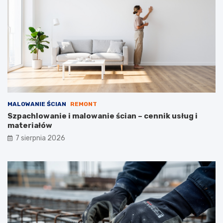
i
o
e
w
k
l
o
a
s
n
z
e
t
ó
w
MALOWANIE ŚCIAN
REMONT
Szpachlowanie i malowanie ścian – cennik usług i
materiałów
7 sierpnia 2026