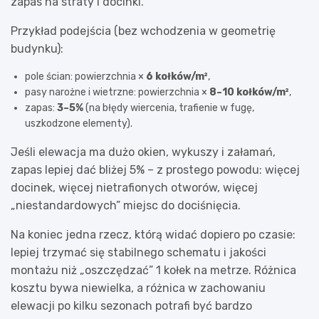
zapas na straty i docinki.
Przykład podejścia (bez wchodzenia w geometrię
budynku):
pole ścian: powierzchnia ×
6 kołków/m²
,
pasy narożne i wietrzne: powierzchnia ×
8–10 kołków/m²
,
zapas:
3–5%
(na błędy wiercenia, trafienie w fugę,
uszkodzone elementy).
Jeśli elewacja ma dużo okien, wykuszy i załamań,
zapas lepiej dać bliżej 5% – z prostego powodu: więcej
docinek, więcej nietrafionych otworów, więcej
„niestandardowych” miejsc do dociśnięcia.
Na koniec jedna rzecz, którą widać dopiero po czasie:
lepiej trzymać się stabilnego schematu i jakości
montażu niż „oszczędzać” 1 kołek na metrze. Różnica
kosztu bywa niewielka, a różnica w zachowaniu
elewacji po kilku sezonach potrafi być bardzo