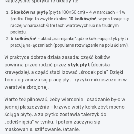
Najczęściej spotykane układy to:
5 kołków na płytę
(płyta 100×50 cm) – 4 w narożach + 1 w
środku. Daje to zwykle okolice
10 kołków/m²
, więc stosuje się
raczej w narożach/strefach wiatrowych lub na trudnym
podłożu.
6 kołków/m²
– układ „na mijankę”, gdzie kołki łapią styk płyt i
pracują na łączeniach (popularne rozwiązanie na polu ściany).
W praktyce dobrze działa zasada: część kołków
powinna przechodzić przez
styk płyt
(dociska
krawędzie), a część stabilizować „środek pola”. Dzięki
temu ogranicza się pracę płyt i ryzyko mikroszczelin w
warstwie zbrojonej.
Warto też pilnować, żeby wiercenie i osadzanie było w
jednej płaszczyźnie – krzywo wbity kołek zbyt mocno
ściąga płytę, a za płytko zostawia talerzyk do
„odciśnięcia” w tynku. I potem zaczyna się
maskowanie, szlifowanie, łatanie.