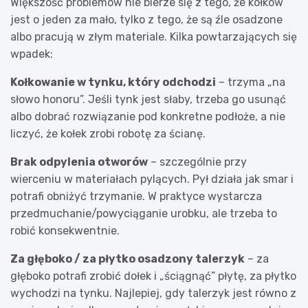
Większość problemów nie bierze się z tego, że kołków
jest o jeden za mało, tylko z tego, że są źle osadzone
albo pracują w złym materiale. Kilka powtarzających się
wpadek:
Kołkowanie w tynku, który odchodzi
– trzyma „na
słowo honoru”. Jeśli tynk jest słaby, trzeba go usunąć
albo dobrać rozwiązanie pod konkretne podłoże, a nie
liczyć, że kołek zrobi robotę za ścianę.
Brak odpylenia otworów
– szczególnie przy
wierceniu w materiałach pylących. Pył działa jak smar i
potrafi obniżyć trzymanie. W praktyce wystarcza
przedmuchanie/powyciąganie urobku, ale trzeba to
robić konsekwentnie.
Za głęboko / za płytko osadzony talerzyk
– za
głęboko potrafi zrobić dołek i „ściągnąć” płytę, za płytko
wychodzi na tynku. Najlepiej, gdy talerzyk jest równo z