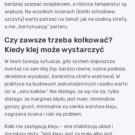
bardziej szarpać ociepleniem, a różnice temperatur są
większe. Na wysokich ścianach (klatki schodowe,
szczyty) warto patrzeć na temat jak na osobną strefę,
a nie „kontynuację” parteru.
Czy zawsze trzeba kołkować?
Kiedy klej może wystarczyć
W teorii bywają sytuacje, gdy system dopuszcza
montaż na sam klej (np. bardzo równe, nośne podłoże,
określona wysokość, konkretna strefa wiatrowa). W
praktyce na budowach jednorodzinnych rzadko warto
iść w „zero kołków”. Nie dlatego, że się nie da, tylko
dlatego, że margines błędu jest mały: minimalnie
gorszy grunt, minimalnie za cienka warstwa kleju,
nagrzana ściana i robi się problem.
Kołki nie zastępują kleju – one stabilizują układ i
dociskają płyty. Jeśli kleju jest za mało albo jest