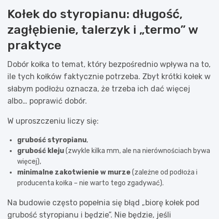
Kołek do styropianu: długość,
zagłębienie, talerzyk i „termo” w
praktyce
Dobór kołka to temat, który bezpośrednio wpływa na to,
ile tych kołków faktycznie potrzeba. Zbyt krótki kołek w
słabym podłożu oznacza, że trzeba ich dać więcej
albo… poprawić dobór.
W uproszczeniu liczy się:
grubość styropianu
,
grubość kleju
(zwykle kilka mm, ale na nierównościach bywa
więcej),
minimalne zakotwienie w murze
(zależne od podłoża i
producenta kołka – nie warto tego zgadywać).
Na budowie często popełnia się błąd „biorę kołek pod
grubość styropianu i będzie”. Nie będzie, jeśli