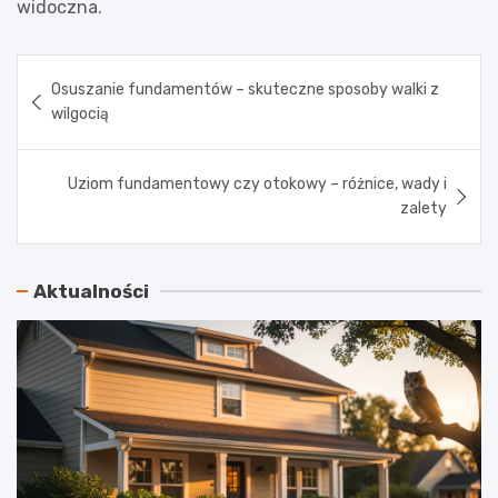
widoczna.
Nawigacja
Osuszanie fundamentów – skuteczne sposoby walki z
wpisu
wilgocią
Uziom fundamentowy czy otokowy – różnice, wady i
zalety
Aktualności