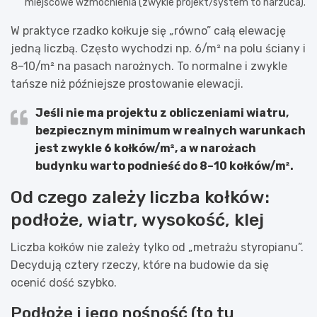
miejscowe wzmocnienia (zwykle projekt/system to narzuca).
W praktyce rzadko kołkuje się „równo” całą elewację
jedną liczbą. Często wychodzi np. 6/m² na polu ściany i
8–10/m² na pasach narożnych. To normalne i zwykle
tańsze niż późniejsze prostowanie elewacji.
Jeśli nie ma projektu z obliczeniami wiatru,
bezpiecznym minimum w realnych warunkach
jest zwykle
6 kołków/m²
, a w narożach
budynku warto podnieść do
8–10 kołków/m²
.
Od czego zależy liczba kołków:
podłoże, wiatr, wysokość, klej
Liczba kołków nie zależy tylko od „metrażu styropianu”.
Decydują cztery rzeczy, które na budowie da się
ocenić dość szybko.
Podłoże i jego nośność (to tu