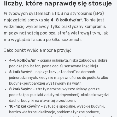
liczby, które naprawdę się stosuje
W typowych systemach ETICS na styropianie (EPS)
najczęściej spotyka się
4–8 kołków/m²
. To nie jest
widzimisię wykonawcy, tylko praktyczny kompromis
między nośnością podłoża, strefą wiatrową i tym, jak
ma wyglądać fasada po kilku sezonach.
Jako punkt wyjścia można przyjąć:
4–5 kołków/m²
– ściana osłonięta, niska zabudowa, dobre
podłoże (np. beton, pełna cegła), sensowna ilość kleju.
6 kołków/m²
– najczęstszy „standard” na domach
jednorodzinnych, kiedy nie ma pewności co do podłoża albo
budynek jest bardziej wystawiony na wiatr.
8 kołków/m²
– strefy narożne, wyższe ściany, gorsze
podłoża (np. pustaki z dużymi drążeniami), okolice krawędzi
dachu, budynki na otwartej przestrzeni.
10–12 kołków/m²
– sytuacje specjalne: wysokie budynki,
bardzo wietrzne lokalizacje, problematyczne podłoże,