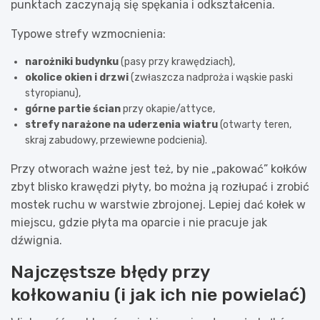
punktach zaczynają się spękania i odkształcenia.
Typowe strefy wzmocnienia:
narożniki budynku
(pasy przy krawędziach),
okolice okien i drzwi
(zwłaszcza nadproża i wąskie paski
styropianu),
górne partie ścian
przy okapie/attyce,
strefy narażone na uderzenia wiatru
(otwarty teren,
skraj zabudowy, przewiewne podcienia).
Przy otworach ważne jest też, by nie „pakować” kołków
zbyt blisko krawędzi płyty, bo można ją rozłupać i zrobić
mostek ruchu w warstwie zbrojonej. Lepiej dać kołek w
miejscu, gdzie płyta ma oparcie i nie pracuje jak
dźwignia.
Najczęstsze błędy przy
kołkowaniu (i jak ich nie powielać)