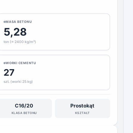
MASA BETONU
5,28
ton (≈ 2400 kg/m³)
WORKI CEMENTU
27
szt. (worki 25 kg)
C16/20
Prostokąt
KLASA BETONU
KSZTAŁT