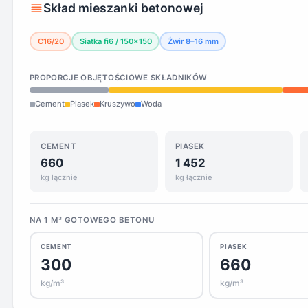
Skład mieszanki betonowej
C16/20
Siatka fi6 / 150×150
Żwir 8–16 mm
PROPORCJE OBJĘTOŚCIOWE SKŁADNIKÓW
Cement
Piasek
Kruszywo
Woda
CEMENT
PIASEK
660
1 452
kg łącznie
kg łącznie
NA 1 M³ GOTOWEGO BETONU
CEMENT
PIASEK
300
660
kg/m³
kg/m³