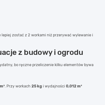
e lepiej zostać z 2 workami niż przerywać wylewanie i
uacje z budowy i ogrodu
przydatny, bo ręczne przeliczenie kilku elementów bywa
 m³
. Przy workach
25 kg
i wydajności
0,012 m³