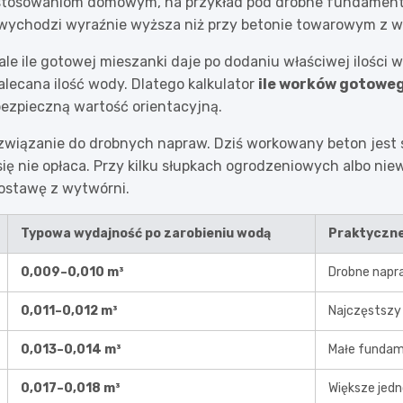
stosowaniom domowym, na przykład pod drobne fundament
wychodzi wyraźnie wyższa niż przy betonie towarowym z w
, ale ile gotowej mieszanki daje po dodaniu właściwej ilośc
zalecana ilość wody. Dlatego kalkulator
ile worków gotowe
bezpieczną wartość orientacyjną.
 rozwiązanie do drobnych napraw. Dziś workowany beton je
się nie opłaca. Przy kilku słupkach ogrodzeniowych albo nie
dostawę z wytwórni.
Typowa wydajność po zarobieniu wodą
Praktyczn
0,009–0,010 m³
Drobne napra
0,011–0,012 m³
Najczęstszy
0,013–0,014 m³
Małe fundam
0,017–0,018 m³
Większe jedn