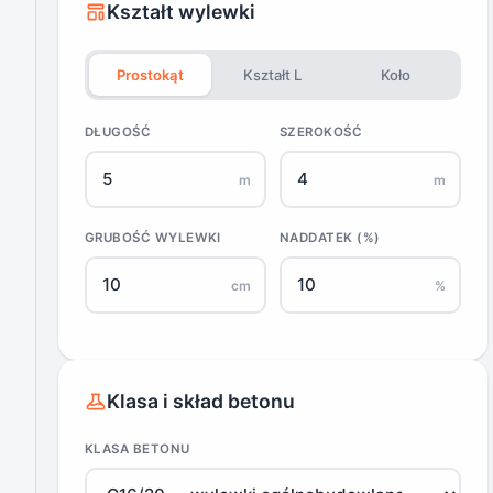
Kształt wylewki
Prostokąt
Kształt L
Koło
DŁUGOŚĆ
SZEROKOŚĆ
m
m
GRUBOŚĆ WYLEWKI
NADDATEK (%)
cm
%
Klasa i skład betonu
KLASA BETONU