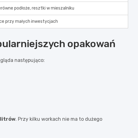
ierówne podłoże, resztki w mieszalniku
ce przy małych inwestycjach
opularniejszych opakowań
ygląda następująco:
 litrów
. Przy kilku workach nie ma to dużego