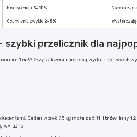
Najczęściej
+5–10%
Na straty, n
Odchylenie zwykle
2–8%
Wystarczają
– szybki przelicznik dla najp
tonu na 1 m3
? Przy założeniu średniej wydajności wynik w
 producentami. Jeden worek 25 kg może dać
11 litrów
, inny
12
ię wyraźna.