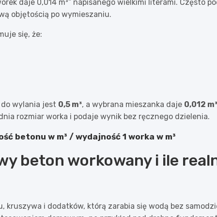
rek daje 0,014 m³” napisanego wielkimi literami. Często po
wą objętością po wymieszaniu.
je się, że:
 do wylania jest
0,5 m³
, a wybrana mieszanka daje
0,012 m³
ędnia rozmiar worka i podaje wynik bez ręcznego dzielenia.
ość betonu w m³ / wydajność 1 worka w m³
y beton workowany i ile real
ruszywa i dodatków, którą zarabia się wodą bez samodziel