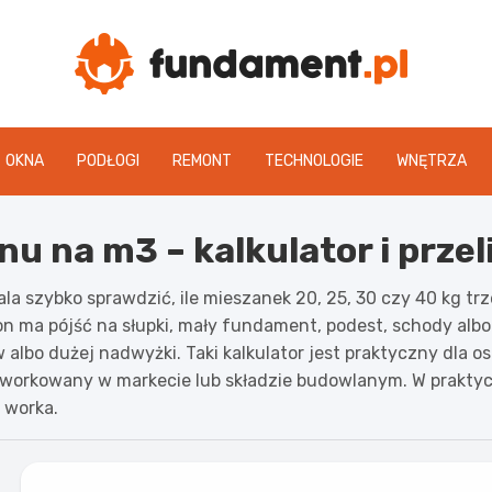
Fun
OKNA
PODŁOGI
REMONT
TECHNOLOGIE
WNĘTRZA
u na m3 – kalkulator i przel
a szybko sprawdzić, ile mieszanek 20, 25, 30 czy 40 kg trz
ton ma pójść na słupki, mały fundament, podest, schody alb
w albo dużej nadwyżki. Taki kalkulator jest praktyczny dl
orkowany w markecie lub składzie budowlanym. W praktyce n
 worka.