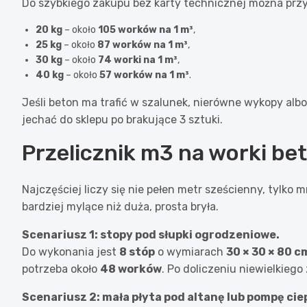
Do szybkiego zakupu bez karty technicznej można przy
20 kg
– około
105 worków na 1 m³
,
25 kg
– około
87 worków na 1 m³
,
30 kg
– około
74 worki na 1 m³
,
40 kg
– około
57 worków na 1 m³
.
Jeśli beton ma trafić w szalunek, nierówne wykopy alb
jechać do sklepu po brakujące 3 sztuki.
Przelicznik m3 na worki be
Najczęściej liczy się nie pełen metr sześcienny, tylko 
bardziej mylące niż duża, prosta bryła.
Scenariusz 1: stopy pod słupki ogrodzeniowe.
Do wykonania jest
8 stóp
o wymiarach
30 × 30 × 80 c
potrzeba około
48 worków
. Po doliczeniu niewielkie
Scenariusz 2: mała płyta pod altanę lub pompę cie