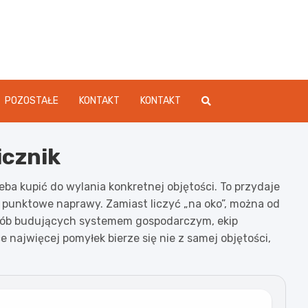
dament.pl
POZOSTAŁE
KONTAKT
KONTAKT
icznik
eba kupić do wylania konkretnej objętości. To przydaje
o punktowe naprawy. Zamiast liczyć „na oko”, można od
a osób budujących systemem gospodarczym, ekip
ajwięcej pomyłek bierze się nie z samej objętości,