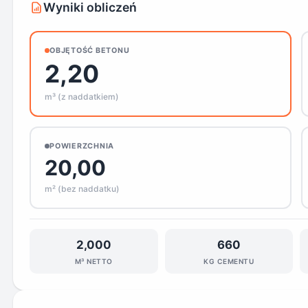
Wyniki obliczeń
OBJĘTOŚĆ BETONU
2,20
m³ (z naddatkiem)
POWIERZCHNIA
20,00
m² (bez naddatku)
2,000
660
M³ NETTO
KG CEMENTU