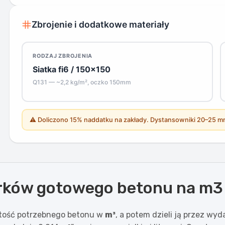
Zbrojenie i dodatkowe materiały
RODZAJ ZBROJENIA
Siatka fi6 / 150×150
Q131 — ~2,2 kg/m², oczko 150mm
⚠ Doliczono 15% naddatku na zakłady. Dystansowniki 20–25 
worków gotowego betonu na m3
jętość potrzebnego betonu w
m³
, a potem dzieli ją przez wy