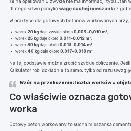
że na opakowaniu zwykle nie ma informacji typu „ten wo
dlatego łatwo pomylić
wagę suchej mieszanki
z goto
W praktyce dla gotowych betonów workowanych przyjmu
worek
20 kg
daje zwykle około
0,009–0,010 m³
,
worek
25 kg
daje około
0,011–0,012 m³
,
worek
30 kg
daje około
0,013–0,014 m³
,
worek
40 kg
daje około
0,017–0,018 m³
.
Na tej podstawie można zrobić szybkie obliczenie. Jeśli
Kalkulator robi dokładnie to samo, tylko od razu uwzgl
Wzór na przeliczenie:
liczba worków = objęt
Co właściwie oznacza gotow
worka
Gotowy beton workowany to sucha mieszanka cementu, k