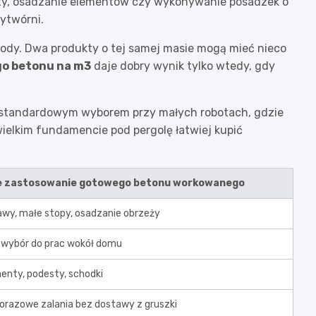
y, osadzanie elementów czy wykonywanie posadzek o
ytwórni.
i wody. Dwa produkty o tej samej masie mogą mieć nieco
go betonu na m3
daje dobry wynik tylko wtedy, gdy
st standardowym wyborem przy małych robotach, gdzie
wielkim fundamencie pod pergolę łatwiej kupić
e zastosowanie gotowego betonu workowanego
wy, małe stopy, osadzanie obrzeży
 wybór do prac wokół domu
enty, podesty, schodki
orazowe zalania bez dostawy z gruszki