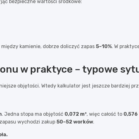
jąć bezpieczne wartości środkowe:
o między kamienie, dobrze doliczyć zapas
5–10%
. W praktyc
tonu w praktyce – typowe syt
mniejsze objętości. Wtedy kalkulator jest jeszcze bardziej 
m
. Jedna stopa ma objętość
0,072 m³
, więc całość to
0,576
go zapasu wychodzi zakup
50–52 worków
.
pła.