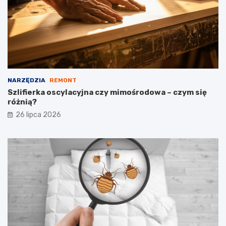
NARZĘDZIA
REMONT
Szlifierka oscylacyjna czy mimośrodowa – czym się
różnią?
26 lipca 2026