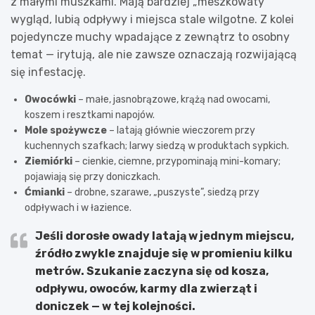
z małymi muszkami. Mają bardziej „meszkowaty”
wygląd, lubią odpływy i miejsca stale wilgotne. Z kolei
pojedyncze muchy wpadające z zewnątrz to osobny
temat — irytują, ale nie zawsze oznaczają rozwijającą
się infestację.
Owocówki
– małe, jasnobrązowe, krążą nad owocami,
koszem i resztkami napojów.
Mole spożywcze
– latają głównie wieczorem przy
kuchennych szafkach; larwy siedzą w produktach sypkich.
Ziemiórki
– cienkie, ciemne, przypominają mini-komary;
pojawiają się przy doniczkach.
Ćmianki
– drobne, szarawe, „puszyste”, siedzą przy
odpływach i w łazience.
Jeśli dorosłe owady latają w jednym miejscu,
źródło zwykle znajduje się
w promieniu kilku
metrów
. Szukanie zaczyna się od kosza,
odpływu, owoców, karmy dla zwierząt i
doniczek — w tej kolejności.