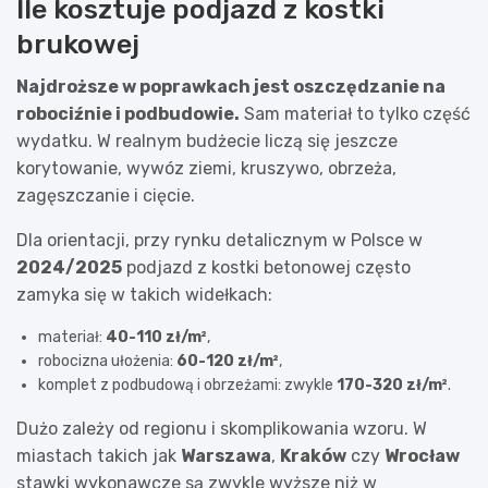
Ile kosztuje podjazd z kostki
brukowej
Najdroższe w poprawkach jest oszczędzanie na
robociźnie i podbudowie.
Sam materiał to tylko część
wydatku. W realnym budżecie liczą się jeszcze
korytowanie, wywóz ziemi, kruszywo, obrzeża,
zagęszczanie i cięcie.
Dla orientacji, przy rynku detalicznym w Polsce w
2024/2025
podjazd z kostki betonowej często
zamyka się w takich widełkach:
materiał:
40-110 zł/m²
,
robocizna ułożenia:
60-120 zł/m²
,
komplet z podbudową i obrzeżami: zwykle
170-320 zł/m²
.
Dużo zależy od regionu i skomplikowania wzoru. W
miastach takich jak
Warszawa
,
Kraków
czy
Wrocław
stawki wykonawcze są zwykle wyższe niż w