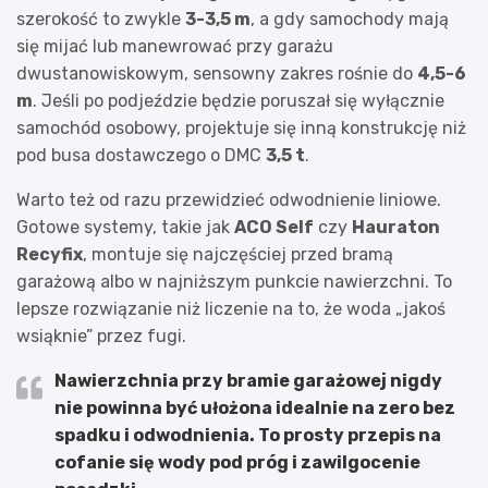
szerokość to zwykle
3-3,5 m
, a gdy samochody mają
się mijać lub manewrować przy garażu
dwustanowiskowym, sensowny zakres rośnie do
4,5-6
m
. Jeśli po podjeździe będzie poruszał się wyłącznie
samochód osobowy, projektuje się inną konstrukcję niż
pod busa dostawczego o DMC
3,5 t
.
Warto też od razu przewidzieć odwodnienie liniowe.
Gotowe systemy, takie jak
ACO Self
czy
Hauraton
Recyfix
, montuje się najczęściej przed bramą
garażową albo w najniższym punkcie nawierzchni. To
lepsze rozwiązanie niż liczenie na to, że woda „jakoś
wsiąknie” przez fugi.
Nawierzchnia przy bramie garażowej nigdy
nie powinna być ułożona idealnie na zero bez
spadku i odwodnienia. To prosty przepis na
cofanie się wody pod próg i zawilgocenie