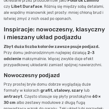
określane przez producentów jako
Polbruk Lamino
czy
Libet Duraface
. Różnią się między sobą detalami,
ale wspólny mianownik jest prosty: mniej chłoną brud i
łatwiej zmyć z nich osad po oponach.
Inspiracje: nowoczesny, klasyczny
i mieszany układ podjazdu
Zbyt duża liczba kolorów zawsze psuje podjazd.
Przy domu jednorodzinnym najlepiej działają
2-3
odcienie
maksymalnie. Więcej zwykle daje efekt
przypadkowej układanki zamiast spójnej nawierzchni.
Nowoczesny podjazd
Przy prostej bryle domu dobrze wyglądają duże
formaty w kolorach
grafit, stalowy, szary
lub
antracyt
. Często stosuje się płyty prostokątne
60 ×
30 cm
albo zestawy modułowe z długą fugą
prowadzącą wzrok do garażu. Taki układ lubi porządek: