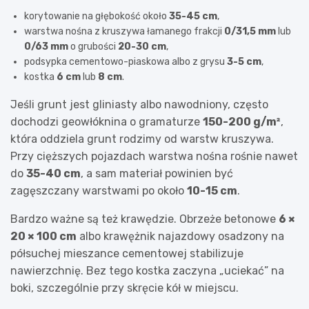
korytowanie na głębokość około
35-45 cm
,
warstwa nośna z kruszywa łamanego frakcji
0/31,5 mm
lub
0/63 mm
o grubości
20-30 cm
,
podsypka cementowo-piaskowa albo z grysu
3-5 cm
,
kostka
6 cm
lub
8 cm
.
Jeśli grunt jest gliniasty albo nawodniony, często
dochodzi geowłóknina o gramaturze
150-200 g/m²
,
która oddziela grunt rodzimy od warstw kruszywa.
Przy cięższych pojazdach warstwa nośna rośnie nawet
do
35-40 cm
, a sam materiał powinien być
zagęszczany warstwami po około
10-15 cm
.
Bardzo ważne są też krawędzie. Obrzeże betonowe
6 ×
20 × 100 cm
albo krawężnik najazdowy osadzony na
półsuchej mieszance cementowej stabilizuje
nawierzchnię. Bez tego kostka zaczyna „uciekać” na
boki, szczególnie przy skręcie kół w miejscu.