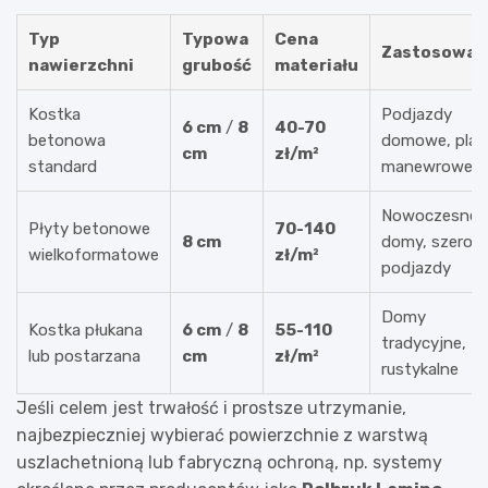
Typ
Typowa
Cena
Zastosowan
nawierzchni
grubość
materiału
Kostka
Podjazdy
6 cm
/
8
40-70
betonowa
domowe, plac
cm
zł/m²
standard
manewrowe
Nowoczesne
Płyty betonowe
70-140
8 cm
domy, szeroki
wielkoformatowe
zł/m²
podjazdy
Domy
Kostka płukana
6 cm
/
8
55-110
tradycyjne,
lub postarzana
cm
zł/m²
rustykalne
Jeśli celem jest trwałość i prostsze utrzymanie,
najbezpieczniej wybierać powierzchnie z warstwą
uszlachetnioną lub fabryczną ochroną, np. systemy