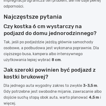
Impregnacja ogranicza ten problem, ale nie daje pełnej
odporności.
Najczęstsze pytania
Czy kostka 6 cm wystarczy na
podjazd do domu jednorodzinnego?
Tak, jeśli po podjeździe jeżdżą głównie samochody
osobowe, a podbudowa jest wykonana poprawnie. Dla
cięższego busa, kampera albo intensywnego
użytkowania lepiej wybrać
8 cm
.
Jak szeroki powinien być podjazd z
kostki brukowej?
Dla jednego auta wygodny zakres to zwykle
3-3,5 m
.
Gdy potrzebne jest swobodne mijanie, zawracanie albo
dojście suchą stopą obok auta, warto planować
4,5 m
i
więcej.