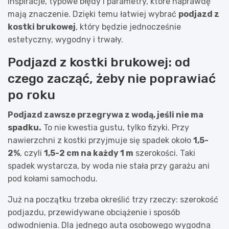
inspiracje, typowe błędy i parametry, które naprawdę
mają znaczenie. Dzięki temu łatwiej wybrać
podjazd z
kostki brukowej
, który będzie jednocześnie
estetyczny, wygodny i trwały.
Podjazd z kostki brukowej: od
czego zacząć, żeby nie poprawiać
po roku
Podjazd zawsze przegrywa z wodą, jeśli nie ma
spadku.
To nie kwestia gustu, tylko fizyki. Przy
nawierzchni z kostki przyjmuje się spadek około
1,5-
2%
, czyli
1,5-2 cm na każdy 1 m
szerokości. Taki
spadek wystarcza, by woda nie stała przy garażu ani
pod kołami samochodu.
Już na początku trzeba określić trzy rzeczy: szerokość
podjazdu, przewidywane obciążenie i sposób
odwodnienia. Dla jednego auta osobowego wygodna