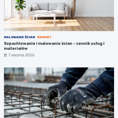
s
n
z
e
t
ó
w
MALOWANIE ŚCIAN
REMONT
Szpachlowanie i malowanie ścian – cennik usług i
materiałów
7 sierpnia 2026