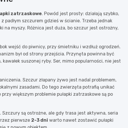
apki zatrzaskowe
. Powód jest prosty: działają szybko,
 z padłym szczurem gdzieś w ścianie. Trzeba jednak
i na myszy. Różnica jest duża, bo szczur jest ostrożny,
obok wejść do piwnicy, przy śmietniku i wzdłuż ogrodzeń.
hanizm był od strony przejścia. Przynęta powinna być
kawałek suszonej ryby. Ser, mimo popularności, nie jest
aniczenia. Szczur złapany żywo jest nadal problemem,
lokalnymi zasadami. Do tego zwierzęta potrafią unikać
ce przy większym problemie pułapki zatrzaskowe są po
. Szczury są ostrożne, ale gdy trasa jest aktywna, seria
Przez pierwsze
2-3 dni
warto nawet zostawić pułapki
 się z nowym obiektem.