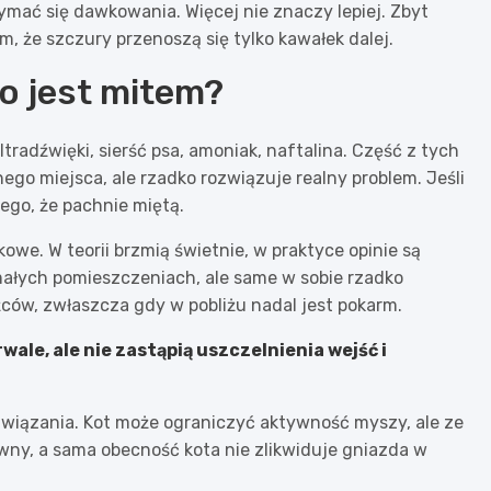
zymać się dawkowania. Więcej nie znaczy lepiej. Zbyt
, że szczury przenoszą się tylko kawałek dalej.
co jest mitem?
tradźwięki, sierść psa, amoniak, naftalina. Część z tych
go miejsca, ale rzadko rozwiązuje realny problem. Jeśli
tego, że pachnie miętą.
we. W teorii brzmią świetnie, w praktyce opinie są
ałych pomieszczeniach, ale same w sobie rzadko
ców, zwłaszcza gdy w pobliżu nadal jest pokarm.
rwale
, ale nie zastąpią uszczelnienia wejść i
wiązania. Kot może ograniczyć aktywność myszy, ale ze
wny, a sama obecność kota nie zlikwiduje gniazda w