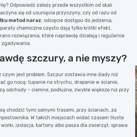
wilę? Odpowiedź zależy przede wszystkim od skali
zaczyna się od usunięcia przyczyny, czy od razu od
ilku metod naraz
: odcięcie dostępu do jedzenia,
paraty chemiczne często dają tylko krótki efekt,
ano rozwiązania, które naprawdę działają i regularnie
 i zgadywania.
awdę szczury, a nie myszy?
z czym jest problem. Szczur zostawia inne ślady niż
hać go nocą: tupanie na strychu, drapanie w ścianie,
zą odchody – ciemne, podłużne, zwykle większe niż przy
bią chodzić tymi samymi trasami, przy ścianach, za
mpostownika. W takich miejscach widać czasem tłuste
e worki, izolacja, kartony albo pasza dla zwierząt, sprawa