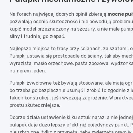
Na forach najwięcej dobrych opinii zbierają
mocne puł
pozwalają ocenić skuteczność i nie powodują problemu
kupić model przeznaczony na szczury, a nie małe pułapk
silny i trudniej go złapać.
Najlepsze miejsca to trasy przy ścianach, za szafami, 
Pułapki ustawia się prostopadle do ściany, tak aby mec
wyrazista: masło orzechowe, pasta zbożowa, wędzonka, 
numerem jeden.
Pułapki żywołowne też bywają stosowane, ale mają ogr
bo trzeba go bezpiecznie usunąć i zrobić to zgodnie z 
takich konstrukcji, jeśli wyczują zagrożenie. W prakty
prostu skuteczniejsze.
Dobrze działa ustawienie kilku sztuk naraz, a nie jednej
pułapek daje dużo lepszy efekt niż pojedynczy punkt. 
nieuzbrojone, tylko z przynętą, żeby zwierzęta oswoiły