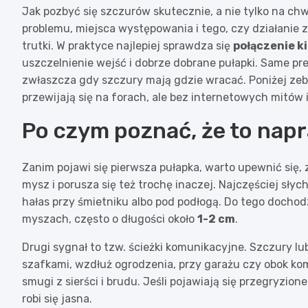
Jak pozbyć się szczurów skutecznie, a nie tylko na ch
problemu, miejsca występowania i tego, czy działanie 
trutki. W praktyce najlepiej sprawdza się
połączenie k
uszczelnienie wejść i dobrze dobrane pułapki. Same pre
zwłaszcza gdy szczury mają gdzie wracać. Poniżej zebr
przewijają się na forach, ale bez internetowych mitów
Po czym poznać, że to napr
Zanim pojawi się pierwsza pułapka, warto upewnić się, 
mysz i porusza się też trochę inaczej. Najczęściej słyc
hałas przy śmietniku albo pod podłogą. Do tego dochod
myszach, często o długości około
1-2 cm
.
Drugi sygnał to tzw. ścieżki komunikacyjne. Szczury lu
szafkami, wzdłuż ogrodzenia, przy garażu czy obok ko
smugi z sierści i brudu. Jeśli pojawiają się przegryzion
robi się jasna.