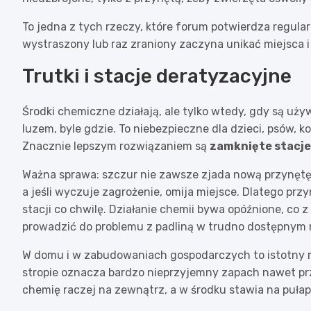
To jedna z tych rzeczy, które forum potwierdza regular
wystraszony lub raz zraniony zaczyna unikać miejsca i 
Trutki i stacje deratyzacyjne
Środki chemiczne działają, ale tylko wtedy, gdy są uży
luzem, byle gdzie. To niebezpieczne dla dzieci, psów, k
Znacznie lepszym rozwiązaniem są
zamknięte stacje
Ważna sprawa: szczur nie zawsze zjada nową przynętę 
a jeśli wyczuje zagrożenie, omija miejsce. Dlatego prz
stacji co chwilę. Działanie chemii bywa opóźnione, co 
prowadzić do problemu z padliną w trudno dostępnym 
W domu i w zabudowaniach gospodarczych to istotny mi
stropie oznacza bardzo nieprzyjemny zapach nawet p
chemię raczej na zewnątrz, a w środku stawia na puła