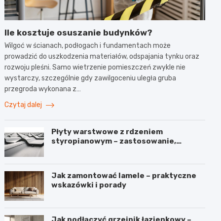
Ile kosztuje osuszanie budynków?
Wilgoć w ścianach, podłogach i fundamentach może
prowadzić do uszkodzenia materiałów, odspajania tynku oraz
rozwoju pleśni. Samo wietrzenie pomieszczeń zwykle nie
wystarczy, szczególnie gdy zawilgoceniu uległa gruba
przegroda wykonana z…
Czytaj dalej
Płyty warstwowe z rdzeniem
styropianowym – zastosowanie,
budowa i parametry
Jak zamontować lamele – praktyczne
wskazówki i porady
Jak podłączyć grzejnik łazienkowy –