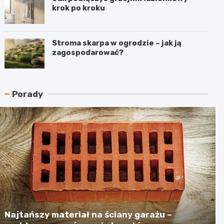
krok po kroku
Stroma skarpa w ogrodzie – jak ją
zagospodarować?
Porady
Najtańszy materiał na ściany garażu –