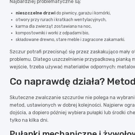
Najbardziej problematyczne są:
nieszczelne drzwi
do piwnicy, garażu i komórki,
otwory przy rurach i kratkach wentylacyjnych,
karma dla zwierząt zostawiana na noc,
kompostowniki i worki z odpadami bio,
składowane drewno, stare meble i zagracone zakamarki.
Szczur potrafi przecisnąć się przez zaskakująco mały o
problemu. Dlatego uszczelnienie przypadkową pianką mo
wejście, trzeba używać materiałów odpornych: metalowe
Co naprawdę działa? Metod
Skuteczne zwalczanie szczurów nie polega na wybraniu
metod, ustawionych w dobrej kolejności. Najpierw ogra
dojścia, a dopiero później wybiera pułapki lub środki
tylko na kilka dni.
Pułapki mechaniczne i żywoł