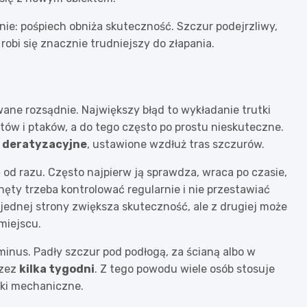
nie: pośpiech obniża skuteczność. Szczur podejrzliwy,
robi się znacznie trudniejszy do złapania.
wane rozsądnie. Największy błąd to wykładanie trutki
otów i ptaków, a do tego często po prostu nieskuteczne.
 deratyzacyjne
, ustawione wzdłuż tras szczurów.
od razu. Często najpierw ją sprawdza, wraca po czasie,
ynęty trzeba kontrolować regularnie i nie przestawiać
z jednej strony zwiększa skuteczność, ale z drugiej może
miejscu.
nus. Padły szczur pod podłogą, za ścianą albo w
rzez
kilka tygodni
. Z tego powodu wiele osób stosuje
pki mechaniczne.