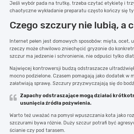
Jeśli wybór pada na trutkę, trzeba czytać etykietę i tr
chaotyczne wykładanie preparatu często kończy się tym
Czego szczury nie lubią, a 
Internet pełen jest domowych sposobów: mięta, ocet, ul
rzeczy może chwilowo zniechęcić gryzonie do konkretne
szczur ma jedzenie i schronienie, nie odpuści tylko dla
Najwięcej kontrowersji budzą odstraszacze ultradźwięko
mocno podzielone. Czasem pomagają jako dodatek w m
załatwiają sprawę. Szczury przyzwyczajają się do bodź
Zapachy odstraszające mogą działać krótkot
usunięcia źródła pożywienia.
Warto też uważać na pomysł wpuszczania kota jako roz
szczurami bywa różnie. Duży szczur potrafi być agresy
ścianie czy pod tarasem.