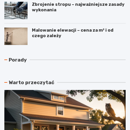
Zbrojenie stropu – najważniejsze zasady
wykonania
Malowanie elewacji – cena za m² i od
czego zależy
N
C
Porady
a
z
j
y
t
r
a
e
Warto przeczytać
ń
k
s
u
z
p
y
e
m
r
a
a
t
c
e
j
r
a