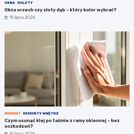
OKNA
ROLETY
Okna orzech czy złoty dąb – który kolor wybrać?
15 lipca 2026
REMONT
REMONTY WNĘTRZ
Czym usunąć klej po taśmie z ramy okiennej – bez
uszkodzeń?
15 lipca 2026