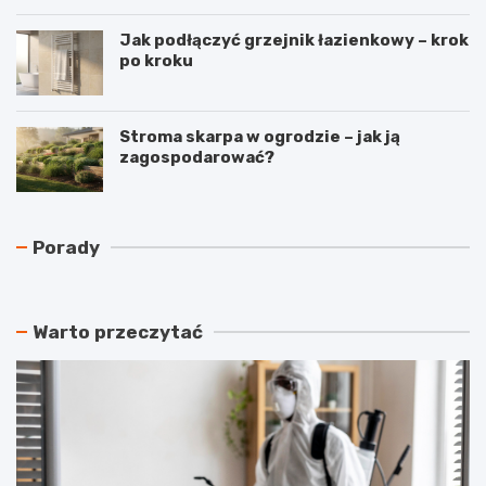
Jak podłączyć grzejnik łazienkowy – krok
po kroku
Stroma skarpa w ogrodzie – jak ją
zagospodarować?
N
C
Porady
a
z
j
y
t
r
a
e
Warto przeczytać
ń
k
s
u
z
p
y
e
m
r
a
a
t
c
e
j