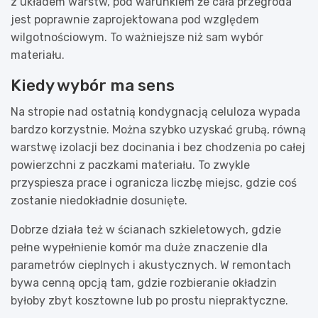
z układem warstw, pod warunkiem że cała przegroda
jest poprawnie zaprojektowana pod względem
wilgotnościowym. To ważniejsze niż sam wybór
materiału.
Kiedy wybór ma sens
Na stropie nad ostatnią kondygnacją celuloza wypada
bardzo korzystnie. Można szybko uzyskać grubą, równą
warstwę izolacji bez docinania i bez chodzenia po całej
powierzchni z paczkami materiału. To zwykle
przyspiesza prace i ogranicza liczbę miejsc, gdzie coś
zostanie niedokładnie dosunięte.
Dobrze działa też w ścianach szkieletowych, gdzie
pełne wypełnienie komór ma duże znaczenie dla
parametrów cieplnych i akustycznych. W remontach
bywa cenną opcją tam, gdzie rozbieranie okładzin
byłoby zbyt kosztowne lub po prostu niepraktyczne.