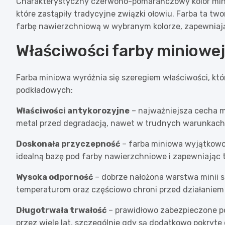
Charakterystyczny czerwono-pomarańczowy kolor mini
które zastąpiły tradycyjne związki ołowiu. Farba ta tw
farbę nawierzchniową w wybranym kolorze, zapewniają
Właściwości farby miniowej
Farba miniowa wyróżnia się szeregiem właściwości, kt
podkładowych:
Właściwości antykorozyjne
– najważniejsza cecha mi
metal przed degradacją, nawet w trudnych warunkac
Doskonała przyczepność
– farba miniowa wyjątkowo
idealną bazę pod farby nawierzchniowe i zapewniając 
Wysoka odporność
– dobrze nałożona warstwa minii s
temperaturom oraz częściowo chroni przed działaniem
Długotrwała trwałość
– prawidłowo zabezpieczone p
przez wiele lat, szczególnie gdy są dodatkowo pokryt