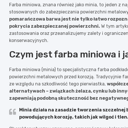
Farba miniowa, znana również jako minia, to jeden z 
stosowanych do zabezpieczania powierzchni metalow
pomarańczowa barwa jest nie tylko łatwo rozpozn
pokrycia zabezpieczanej powierzchni.
W tym artyku
zastosowania oraz przeanalizujemy zalety i ogranicze
konserwacyjnych.
Czym jest farba miniowa i j
Farba miniowa (minia) to specjalistyczna farba podkł
powierzchni metalowych przed korozją. Tradycyjnie farb
ze względu na szkodliwość tego pierwiastka,
współcze
alternatywach – związkach żelaza, cynku lub inn
zapewniają podobną skuteczność bez negatywneg
Minia działa na zasadzie tworzenia szczelnej 
powodujących korozję, takich jak wilgoć i tlen