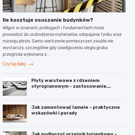
Ile kosztuje osuszanie budynków?
Wilgoć w ścianach, podłogach i fundamentach może
prowadzić do uszkodzenia materiałów, odspajania tynku oraz
rozwoju pleśni. Samo wietrzenie pomieszczeń zwykle nie
wystarczy, szczególnie gdy zawilgoceniu uległa gruba
przegroda wykonana z…
Czytaj dalej
Płyty warstwowe z rdzeniem
styropianowym – zastosowanie,
budowa i parametry
Jak zamontować lamele – praktyczne
wskazówki i porady
Jak podłączyć grzejnik łazienkowy –