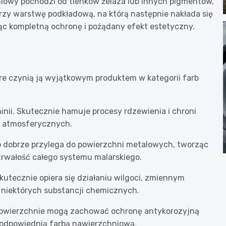
owy pochodzi od tlenków żelaza lub innych pigmentów,
orzy warstwę podkładową, na którą następnie nakłada się
c kompletną ochronę i pożądany efekt estetyczny.
óre czynią ją wyjątkowym produktem w kategorii farb
nii. Skutecznie hamuje procesy rdzewienia i chroni
h atmosferycznych.
 dobrze przylega do powierzchni metalowych, tworząc
trwałość całego systemu malarskiego.
kutecznie opiera się działaniu wilgoci, zmiennym
 niektórych substancji chemicznych.
owierzchnie mogą zachować ochronę antykorozyjną
e odpowiednią farbą nawierzchniową.