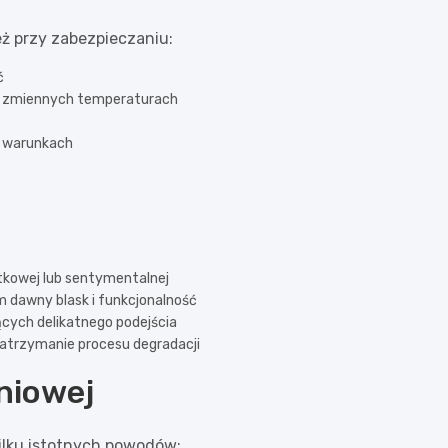
ż przy zabezpieczaniu:
ć
 w zmiennych temperaturach
h warunkach
kowej lub sentymentalnej
 dawny blask i funkcjonalność
cych delikatnego podejścia
zatrzymanie procesu degradacji
niowej
kilku istotnych powodów: