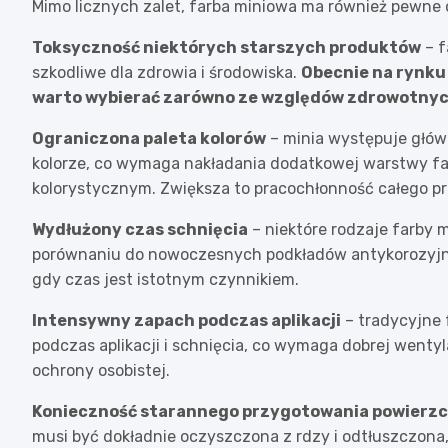
Mimo licznych zalet, farba miniowa ma również pewne o
Toksyczność niektórych starszych produktów
– f
szkodliwe dla zdrowia i środowiska.
Obecnie na rynku 
warto wybierać zarówno ze względów zdrowotnych,
Ograniczona paleta kolorów
– minia występuje głó
kolorze, co wymaga nakładania dodatkowej warstwy far
kolorystycznym. Zwiększa to pracochłonność całego p
Wydłużony czas schnięcia
– niektóre rodzaje farby
porównaniu do nowoczesnych podkładów antykorozyjnyc
gdy czas jest istotnym czynnikiem.
Intensywny zapach podczas aplikacji
– tradycyjne
podczas aplikacji i schnięcia, co wymaga dobrej wenty
ochrony osobistej.
Konieczność starannego przygotowania powierzc
musi być dokładnie oczyszczona z rdzy i odtłuszczona,