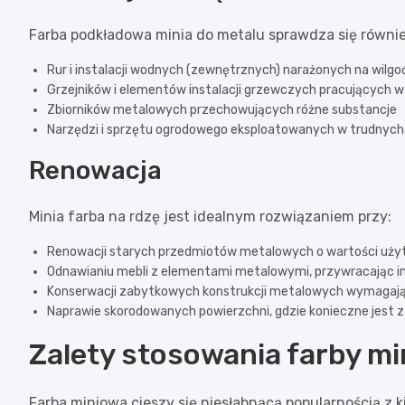
Farba podkładowa minia do metalu sprawdza się równie
Rur i instalacji wodnych (zewnętrznych) narażonych na wilgo
Grzejników i elementów instalacji grzewczych pracujących
Zbiorników metalowych przechowujących różne substancje
Narzędzi i sprzętu ogrodowego eksploatowanych w trudnyc
Renowacja
Minia farba na rdzę jest idealnym rozwiązaniem przy:
Renowacji starych przedmiotów metalowych o wartości użyt
Odnawianiu mebli z elementami metalowymi, przywracając im
Konserwacji zabytkowych konstrukcji metalowych wymagają
Naprawie skorodowanych powierzchni, gdzie konieczne jest 
Zalety stosowania farby mi
Farba miniowa cieszy się niesłabnącą popularnością z 