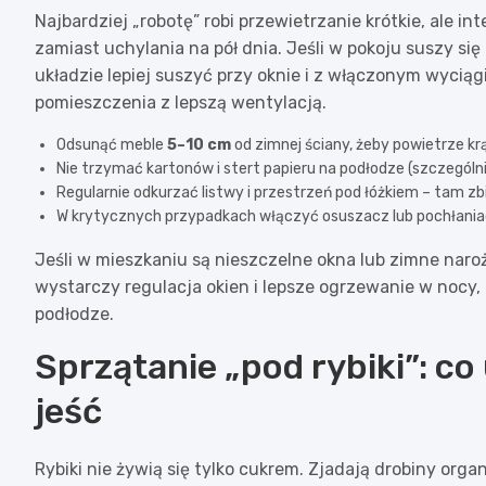
Najbardziej „robotę” robi przewietrzanie krótkie, ale 
zamiast uchylania na pół dnia. Jeśli w pokoju suszy się
układzie lepiej suszyć przy oknie i z włączonym wyciąg
pomieszczenia z lepszą wentylacją.
Odsunąć meble
5–10 cm
od zimnej ściany, żeby powietrze kr
Nie trzymać kartonów i stert papieru na podłodze (szczególnie
Regularnie odkurzać listwy i przestrzeń pod łóżkiem – tam zbi
W krytycznych przypadkach włączyć osuszacz lub pochłaniacz
Jeśli w mieszkaniu są nieszczelne okna lub zimne naroż
wystarczy regulacja okien i lepsze ogrzewanie w nocy, bo
podłodze.
Sprzątanie „pod rybiki”: co
jeść
Rybiki nie żywią się tylko cukrem. Zjadają drobiny orga