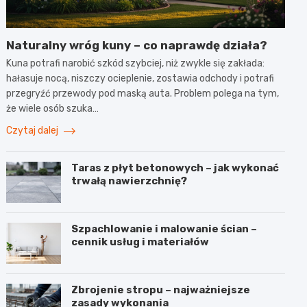
Naturalny wróg kuny – co naprawdę działa?
Kuna potrafi narobić szkód szybciej, niż zwykle się zakłada:
hałasuje nocą, niszczy ocieplenie, zostawia odchody i potrafi
przegryźć przewody pod maską auta. Problem polega na tym,
że wiele osób szuka…
Czytaj dalej
Taras z płyt betonowych – jak wykonać
trwałą nawierzchnię?
Szpachlowanie i malowanie ścian –
cennik usług i materiałów
Zbrojenie stropu – najważniejsze
zasady wykonania