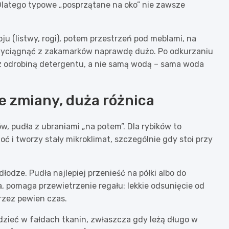
. Dlatego typowe „posprzątane na oko” nie zawsze
ju (listwy, rogi), potem przestrzeń pod meblami, na
 wyciągnąć z zakamarków naprawdę dużo. Po odkurzaniu
 z odrobiną detergentu, a nie samą wodą – sama woda
ałe zmiany, duża różnica
w, pudła z ubraniami „na potem”. Dla rybików to
oć i tworzy stały mikroklimat, szczególnie gdy stoi przy
odze. Pudła najlepiej przenieść na półki albo do
a, pomaga przewietrzenie regału: lekkie odsunięcie od
przez pewien czas.
iedzieć w fałdach tkanin, zwłaszcza gdy leżą długo w