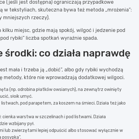
e (jeśli jest dostępna) ograniczają przypadkowe
zą w tekstyliach, skuteczna bywa też metoda „mrożenia”:
 mniejszych rzeczy).
 kilku miejsc, gdzie mają spokój, wilgoć i jedzenie pod
pod rybiki” liczba spotkań wyraźnie spada.
 środki: co działa naprawdę
t mała i trzeba ją „dobić”, albo gdy rybiki wychodzą
się metody, które nie wprowadzają dodatkowej wilgoci.
zynęta (np. odrobina płatków owsianych), na zewnątrz owinięty
cić, słoik umyć.
zy listwach, pod parapetem, za koszem na śmieci. Działa też jako
cienka warstwa w szczelinach i pod listwami. Działa
zie wzbijany pył.
mi lub zwierzętami lepiej odpuścić albo stosować wyłącznie w
a posypka”.