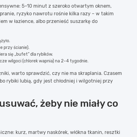
intensywne: 5–10 minut z szeroko otwartym oknem,
 pranie, ryzyko nawrotu rośnie kilka razy – w takim
iem w łazience, albo przenieść suszarkę do
ążyło.
 przy ścianie).
era się „bufet” dla rybików.
e wilgoci (chlorek wapnia) na 2–4 tygodnie.
niki, warto sprawdzić, czy nie ma skraplania. Czasem
 rybiki lubią, gdy jest chłodniej i wilgotniej przy
 usuwać, żeby nie miały co
niczne: kurz, martwy naskórek, włókna tkanin, resztki