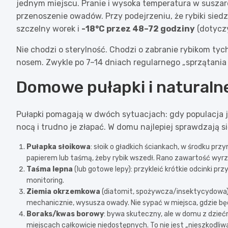
jednym miejscu. Pranie i wysoka temperatura w suszarc
przenoszenie owadów. Przy podejrzeniu, że rybiki sied
szczelny worek i
-18°C przez 48–72 godziny
(dotyczy
Nie chodzi o sterylność. Chodzi o zabranie rybikom tych
nosem. Zwykle po 7–14 dniach regularnego „sprzątania 
Domowe pułapki i naturalne
Pułapki pomagają w dwóch sytuacjach: gdy populacja jes
nocą i trudno je złapać. W domu najlepiej sprawdzają 
Pułapka słoikowa
: słoik o gładkich ściankach, w środku pr
papierem lub taśmą, żeby rybik wszedł. Rano zawartość wyrzu
Taśma lepna
(lub gotowe lepy): przykleić krótkie odcinki pr
monitoring.
Ziemia okrzemkowa
(diatomit, spożywcza/insektycydowa): 
mechanicznie, wysusza owady. Nie sypać w miejsca, gdzie będ
Boraks/kwas borowy
: bywa skuteczny, ale w domu z dzieć
miejscach całkowicie niedostępnych. To nie jest „nieszkodliw