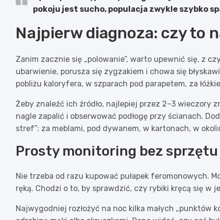
pokoju jest sucho, populacja zwykle szybko s
Najpierw diagnoza: czy to n
Zanim zacznie się „polowanie”, warto upewnić się, z cz
ubarwienie, porusza się zygzakiem i chowa się błyskawi
pobliżu kaloryfera, w szparach pod parapetem, za łóżkie
Żeby znaleźć ich źródło, najlepiej przez 2–3 wieczory z
nagle zapalić i obserwować podłogę przy ścianach. Do
stref”: za meblami, pod dywanem, w kartonach, w okoli
Prosty monitoring bez sprzętu
Nie trzeba od razu kupować pułapek feromonowych. Moni
ręką. Chodzi o to, by sprawdzić, czy rybiki kręcą się w
Najwygodniej rozłożyć na noc kilka małych „punktów ko