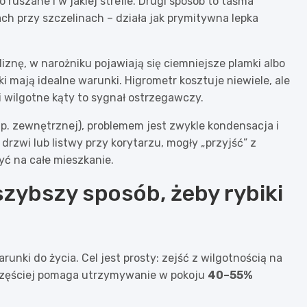
 ruszane i w jakiej strefie. Drugi sposób to taśma
ch przy szczelinach – działa jak prymitywna lepka
iznę, w narożniku pojawiają się ciemniejsze plamki albo
ki mają idealne warunki. Higrometr kosztuje niewiele, ale
 wilgotne kąty to sygnał ostrzegawczy.
 (np. zewnętrznej), problemem jest zwykle kondensacja i
 drzwi lub listwy przy korytarzu, mogły „przyjść” z
yć na całe mieszkanie.
szybszy sposób, żeby rybiki
unki do życia. Cel jest prosty: zejść z wilgotnością na
jczęściej pomaga utrzymywanie w pokoju
40–55%