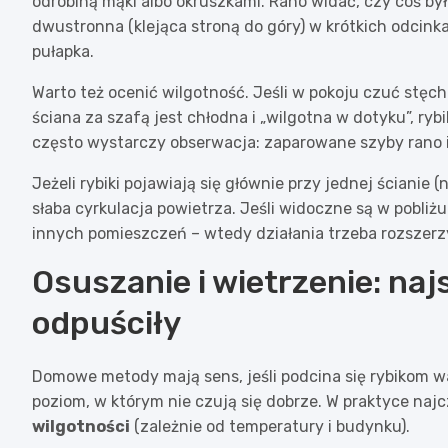
odrobiną mąki albo okruszkami. Rano widać, czy coś było
dwustronna (klejąca stroną do góry) w krótkich odcinka
pułapka.
Warto też ocenić wilgotność. Jeśli w pokoju czuć stęchl
ściana za szafą jest chłodna i „wilgotna w dotyku”, rybi
często wystarczy obserwacja: zaparowane szyby rano i
Jeżeli rybiki pojawiają się głównie przy jednej ścianie
słaba cyrkulacja powietrza. Jeśli widoczne są w pobliżu
innych pomieszczeń – wtedy działania trzeba rozszerz
Osuszanie i wietrzenie: naj
odpuściły
Domowe metody mają sens, jeśli podcina się rybikom war
poziom, w którym nie czują się dobrze. W praktyce na
wilgotności
(zależnie od temperatury i budynku).