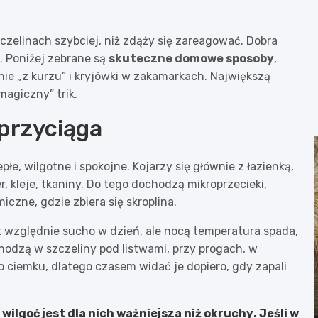
szczelinach szybciej, niż zdąży się zareagować. Dobra
. Poniżej zebrane są
skuteczne domowe sposoby
,
nie „z kurzu” i kryjówki w zakamarkach. Największą
magiczny” trik.
 przyciąga
płe, wilgotne i spokojne. Kojarzy się głównie z łazienką,
er, kleje, tkaniny. Do tego dochodzą mikroprzecieki,
iczne, gdzie zbiera się skroplina.
t względnie sucho w dzień, ale nocą temperatura spada,
chodzą w szczeliny pod listwami, przy progach, w
 ciemku, dlatego czasem widać je dopiero, gdy zapali
e
wilgoć jest dla nich ważniejsza niż okruchy
. Jeśli w