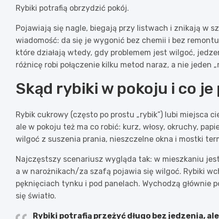
Rybiki potrafią obrzydzić pokój.
Pojawiają się nagle, biegają przy listwach i znikają w 
wiadomość: da się je wygonić bez chemii i bez remontu
które działają wtedy, gdy problemem jest wilgoć, jedze
różnicę robi połączenie kilku metod naraz, a nie jeden „
Skąd rybiki w pokoju i co je
Rybik cukrowy (często po prostu „rybik”) lubi miejsca cie
ale w pokoju też ma co robić: kurz, włosy, okruchy, papi
wilgoć z suszenia prania, nieszczelne okna i mostki term
Najczęstszy scenariusz wygląda tak: w mieszkaniu jes
a w narożnikach/za szafą pojawia się wilgoć. Rybiki w
pęknięciach tynku i pod panelach. Wychodzą głównie po
się światło.
Rybiki potrafią przeżyć długo bez jedzenia, al