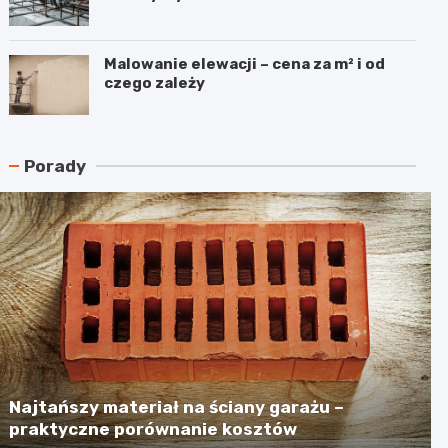
Malowanie elewacji – cena za m² i od
czego zależy
Porady
Najtańszy materiał na ściany garażu –
praktyczne porównanie kosztów