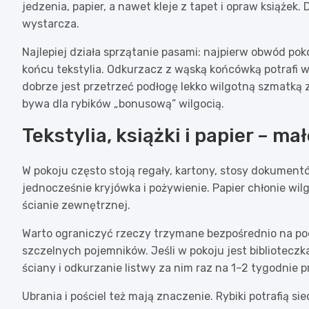
jedzenia, papier, a nawet kleje z tapet i opraw książek
wystarcza.
Najlepiej działa sprzątanie pasami: najpierw obwód poko
końcu tekstylia. Odkurzacz z wąską końcówką potrafi
dobrze jest przetrzeć podłogę lekko wilgotną szmatką
bywa dla rybików „bonusową” wilgocią.
Tekstylia, książki i papier – m
W pokoju często stoją regały, kartony, stosy dokumentó
jednocześnie kryjówka i pożywienie. Papier chłonie wilg
ścianie zewnętrznej.
Warto ograniczyć rzeczy trzymane bezpośrednio na podł
szczelnych pojemników. Jeśli w pokoju jest biblioteczk
ściany i odkurzanie listwy za nim raz na 1–2 tygodnie 
Ubrania i pościel też mają znaczenie. Rybiki potrafią s