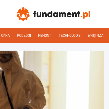
Fun
OKNA
PODŁOGI
REMONT
TECHNOLOGIE
WNĘTRZA