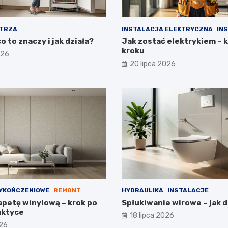
TRZA
INSTALACJA ELEKTRYCZNA
IN
o to znaczy i jak działa?
Jak zostać elektrykiem – 
kroku
026
20 lipca 2026
YKOŃCZENIOWE
REMONT
HYDRAULIKA
INSTALACJE
apetę winylową – krok po
Spłukiwanie wirowe – jak d
aktyce
18 lipca 2026
026