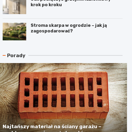
krok po kroku
Stroma skarpa w ogrodzie – jak ją
zagospodarować?
Porady
Najtańszy materiał na ściany garażu –