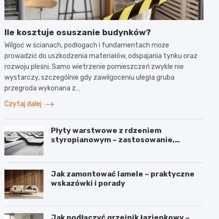
Ile kosztuje osuszanie budynków?
Wilgoć w ścianach, podłogach i fundamentach może
prowadzić do uszkodzenia materiałów, odspajania tynku oraz
rozwoju pleśni. Samo wietrzenie pomieszczeń zwykle nie
wystarczy, szczególnie gdy zawilgoceniu uległa gruba
przegroda wykonana z…
Czytaj dalej
Płyty warstwowe z rdzeniem
styropianowym – zastosowanie,
budowa i parametry
Jak zamontować lamele – praktyczne
wskazówki i porady
Jak podłączyć grzejnik łazienkowy –