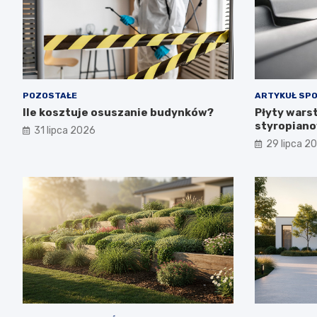
POZOSTAŁE
ARTYKUŁ SP
Ile kosztuje osuszanie budynków?
Płyty wars
styropiano
31 lipca 2026
budowa i p
29 lipca 2