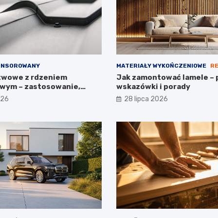
ONSOROWANY
MATERIAŁY WYKOŃCZENIOWE
R
twowe z rdzeniem
Jak zamontować lamele – 
wym – zastosowanie,
wskazówki i porady
arametry
026
28 lipca 2026