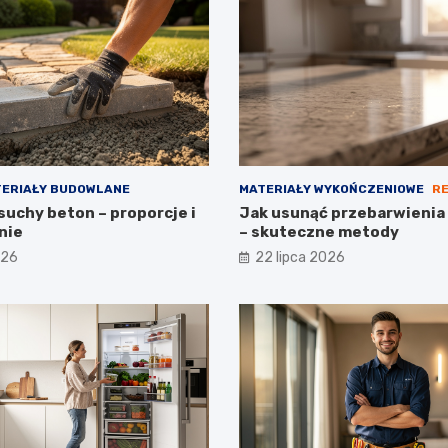
ERIAŁY BUDOWLANE
MATERIAŁY WYKOŃCZENIOWE
R
suchy beton – proporcje i
Jak usunąć przebarwienia 
nie
– skuteczne metody
026
22 lipca 2026