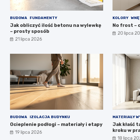
BUDOWA
FUNDAMENTY
KOLORY
WNĘ
Jak obliczyć ilość betonu na wylewkę
No frost – c
– prosty sposób
20 lipca 2
21 lipca 2026
BUDOWA
IZOLACJA BUDYNKU
MATERIAŁY W
Ocieplenie podłogi – materiały i etapy
Jak kłaść t
kroku w pr
19 lipca 2026
18 lipca 2