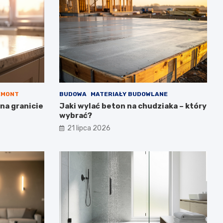
EMONT
BUDOWA
MATERIAŁY BUDOWLANE
na granicie
Jaki wylać beton na chudziaka – który
wybrać?
21 lipca 2026