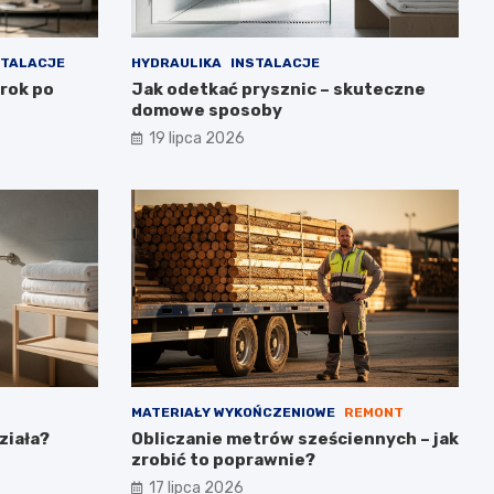
STALACJE
HYDRAULIKA
INSTALACJE
krok po
Jak odetkać prysznic – skuteczne
domowe sposoby
19 lipca 2026
MATERIAŁY WYKOŃCZENIOWE
REMONT
ziała?
Obliczanie metrów sześciennych – jak
zrobić to poprawnie?
17 lipca 2026