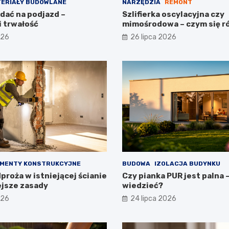
ERIAŁY BUDOWLANE
NARZĘDZIA
REMONT
dać na podjazd –
Szlifierka oscylacyjna czy
i trwałość
mimośrodowa – czym się r
026
26 lipca 2026
MENTY KONSTRUKCYJNE
BUDOWA
IZOLACJA BUDYNKU
roża w istniejącej ścianie
Czy pianka PUR jest palna 
ejsze zasady
wiedzieć?
026
24 lipca 2026