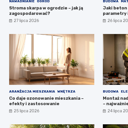
NAWADNIANIE
OGRÓD
BUDOWA
MAT
Stroma skarpa w ogrodzie – jak ją
Jaki beton 
zagospodarować?
parametry 
27 lipca 2026
26 lipca 2
ARANŻACJA MIESZKANIA
WNĘTRZA
BUDOWA
ELE
Co daje ozonowanie mieszkania –
Montaż nadp
efekty i zastosowanie
– najważni
25 lipca 2026
24 lipca 2