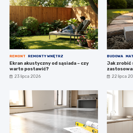
REMONT
REMONTY WNĘTRZ
BUDOWA
MAT
Ekran akustyczny od sąsiada – czy
Jak zrobić 
warto postawić?
zastosowa
23 lipca 2026
22 lipca 2