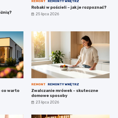
REMONT
REMONTY WNĘTRZ
Robaki w pościeli – jak je rozpoznać?
óżnią?
25 lipca 2026
REMONT
REMONTY WNĘTRZ
– co warto
Zwalczanie mrówek – skuteczne
domowe sposoby
23 lipca 2026