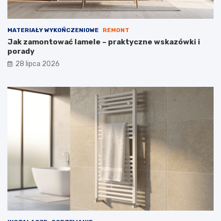
w
MATERIAŁY WYKOŃCZENIOWE
REMONT
Jak zamontować lamele – praktyczne wskazówki i
porady
28 lipca 2026