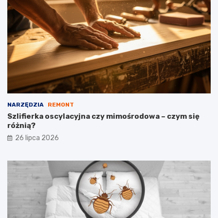
NARZĘDZIA
REMONT
Szlifierka oscylacyjna czy mimośrodowa – czym się
różnią?
26 lipca 2026