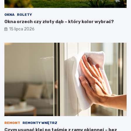
OKNA
ROLETY
Okna orzech czy złoty dąb – który kolor wybrać?
15 lipca 2026
REMONT
REMONTY WNĘTRZ
Czym usunąć klej po taśmie z ramy okiennej – bez