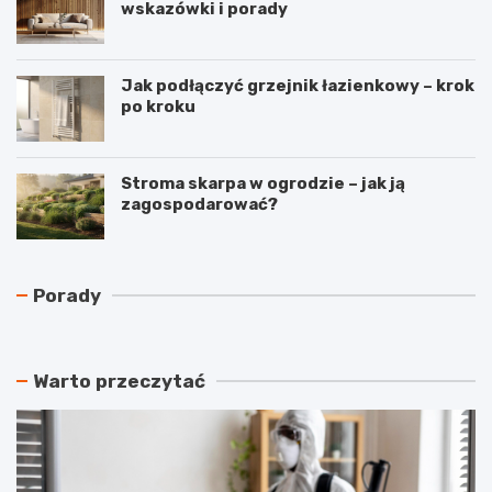
wskazówki i porady
Jak podłączyć grzejnik łazienkowy – krok
po kroku
Stroma skarpa w ogrodzie – jak ją
zagospodarować?
N
C
Porady
a
z
j
y
t
r
a
e
Warto przeczytać
ń
k
s
u
z
p
y
e
m
r
a
a