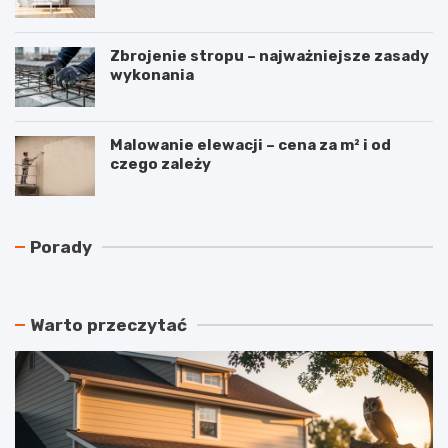
Zbrojenie stropu – najważniejsze zasady
wykonania
Malowanie elewacji – cena za m² i od
czego zależy
N
C
Porady
a
z
j
y
t
r
a
e
Warto przeczytać
ń
k
s
u
z
p
y
e
m
r
a
a
t
c