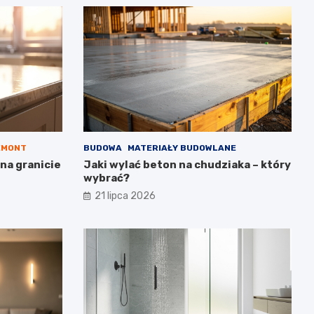
EMONT
BUDOWA
MATERIAŁY BUDOWLANE
na granicie
Jaki wylać beton na chudziaka – który
wybrać?
21 lipca 2026