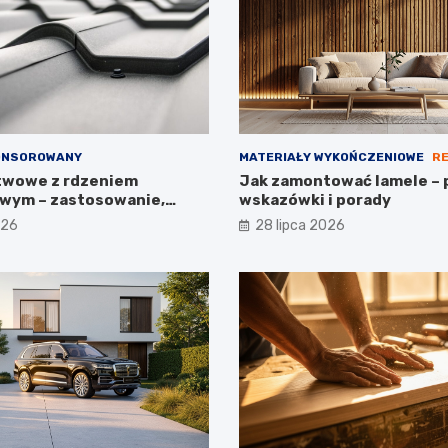
ONSOROWANY
MATERIAŁY WYKOŃCZENIOWE
R
twowe z rdzeniem
Jak zamontować lamele – 
wym – zastosowanie,
wskazówki i porady
arametry
026
28 lipca 2026