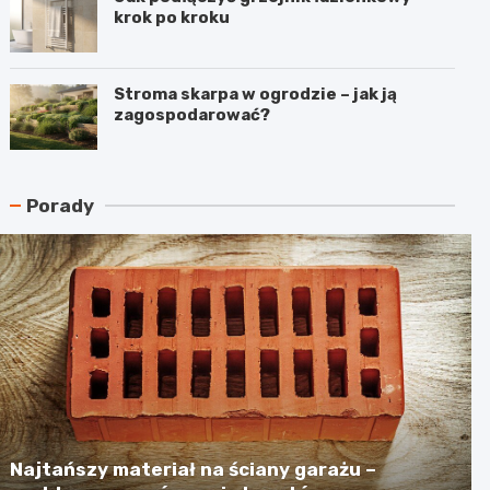
krok po kroku
Stroma skarpa w ogrodzie – jak ją
zagospodarować?
Porady
Najtańszy materiał na ściany garażu –