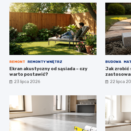
REMONT
REMONTY WNĘTRZ
BUDOWA
MAT
Ekran akustyczny od sąsiada – czy
Jak zrobić 
warto postawić?
zastosowa
23 lipca 2026
22 lipca 2