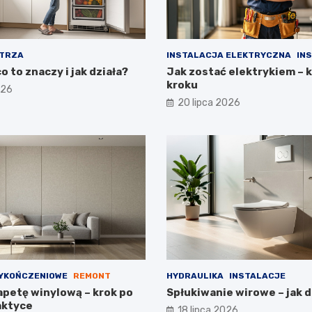
TRZA
INSTALACJA ELEKTRYCZNA
IN
o to znaczy i jak działa?
Jak zostać elektrykiem – 
kroku
026
20 lipca 2026
YKOŃCZENIOWE
REMONT
HYDRAULIKA
INSTALACJE
apetę winylową – krok po
Spłukiwanie wirowe – jak d
aktyce
18 lipca 2026