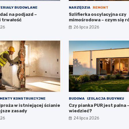
ERIAŁY BUDOWLANE
NARZĘDZIA
REMONT
dać na podjazd –
Szlifierka oscylacyjna czy
i trwałość
mimośrodowa – czym się r
026
26 lipca 2026
MENTY KONSTRUKCYJNE
BUDOWA
IZOLACJA BUDYNKU
roża w istniejącej ścianie
Czy pianka PUR jest palna 
ejsze zasady
wiedzieć?
026
24 lipca 2026