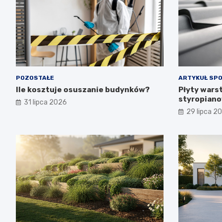
POZOSTAŁE
ARTYKUŁ SP
Ile kosztuje osuszanie budynków?
Płyty wars
styropiano
31 lipca 2026
budowa i p
29 lipca 2