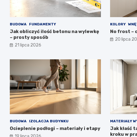
BUDOWA
FUNDAMENTY
KOLORY
WNĘ
Jak obliczyć ilość betonu na wylewkę
No frost – c
– prosty sposób
20 lipca 2
21 lipca 2026
BUDOWA
IZOLACJA BUDYNKU
MATERIAŁY W
Ocieplenie podłogi – materiały i etapy
Jak kłaść t
kroku w pr
19 lipca 2026