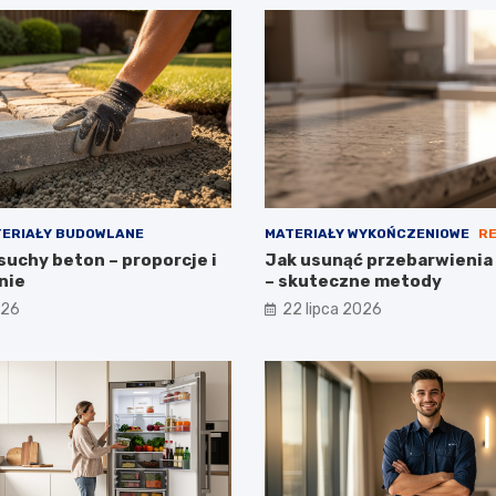
ERIAŁY BUDOWLANE
MATERIAŁY WYKOŃCZENIOWE
R
suchy beton – proporcje i
Jak usunąć przebarwienia 
nie
– skuteczne metody
026
22 lipca 2026