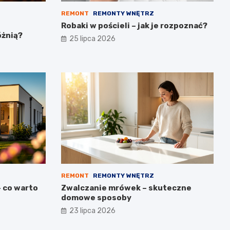
REMONT
REMONTY WNĘTRZ
Robaki w pościeli – jak je rozpoznać?
óżnią?
25 lipca 2026
REMONT
REMONTY WNĘTRZ
– co warto
Zwalczanie mrówek – skuteczne
domowe sposoby
23 lipca 2026