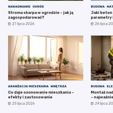
NAWADNIANIE
OGRÓD
BUDOWA
MAT
Stroma skarpa w ogrodzie – jak ją
Jaki beton 
zagospodarować?
parametry 
27 lipca 2026
26 lipca 2
ARANŻACJA MIESZKANIA
WNĘTRZA
BUDOWA
ELE
Co daje ozonowanie mieszkania –
Montaż nadp
efekty i zastosowanie
– najważni
25 lipca 2026
24 lipca 2