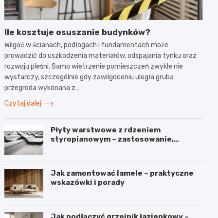
Ile kosztuje osuszanie budynków?
Wilgoć w ścianach, podłogach i fundamentach może
prowadzić do uszkodzenia materiałów, odspajania tynku oraz
rozwoju pleśni. Samo wietrzenie pomieszczeń zwykle nie
wystarczy, szczególnie gdy zawilgoceniu uległa gruba
przegroda wykonana z…
Czytaj dalej
Płyty warstwowe z rdzeniem
styropianowym – zastosowanie,
budowa i parametry
Jak zamontować lamele – praktyczne
wskazówki i porady
Jak podłączyć grzejnik łazienkowy –