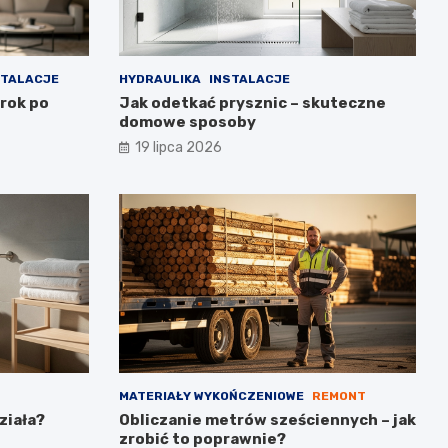
STALACJE
HYDRAULIKA
INSTALACJE
krok po
Jak odetkać prysznic – skuteczne
domowe sposoby
19 lipca 2026
MATERIAŁY WYKOŃCZENIOWE
REMONT
ziała?
Obliczanie metrów sześciennych – jak
zrobić to poprawnie?