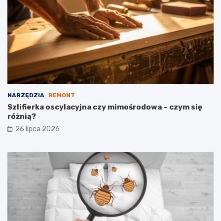
NARZĘDZIA
REMONT
Szlifierka oscylacyjna czy mimośrodowa – czym się
różnią?
26 lipca 2026