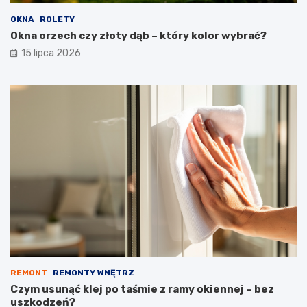
OKNA
ROLETY
Okna orzech czy złoty dąb – który kolor wybrać?
15 lipca 2026
REMONT
REMONTY WNĘTRZ
Czym usunąć klej po taśmie z ramy okiennej – bez
uszkodzeń?