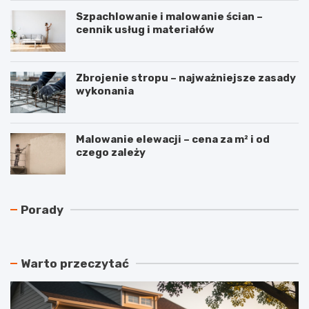
Szpachlowanie i malowanie ścian –
cennik usług i materiałów
Zbrojenie stropu – najważniejsze zasady
wykonania
Malowanie elewacji – cena za m² i od
czego zależy
N
C
Porady
a
z
j
y
t
r
a
e
Warto przeczytać
ń
k
s
u
z
p
y
e