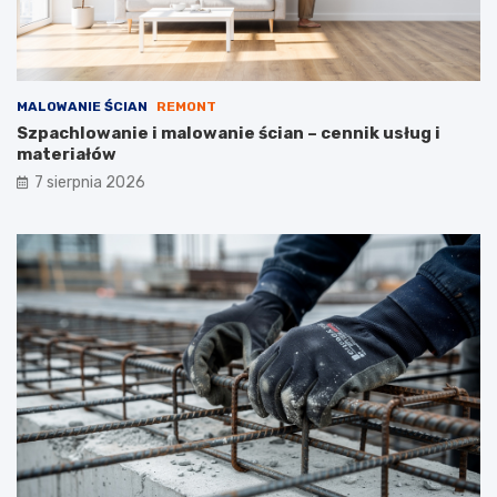
t
ó
w
MALOWANIE ŚCIAN
REMONT
Szpachlowanie i malowanie ścian – cennik usług i
materiałów
7 sierpnia 2026