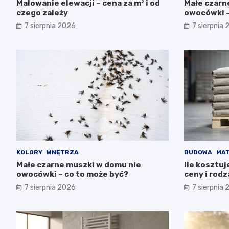
Malowanie elewacji – cena za m² i od
Małe czarn
czego zależy
owocówki –
7 sierpnia 2026
7 sierpnia
KOLORY
WNĘTRZA
BUDOWA
MAT
Małe czarne muszki w domu nie
Ile kosztu
owocówki – co to może być?
ceny i rodz
7 sierpnia 2026
7 sierpnia