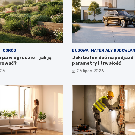
E
OGRÓD
BUDOWA
MATERIAŁY BUDOWLA
pa w ogrodzie – jak ją
Jaki beton dać na podjazd 
rować?
parametry i trwałość
026
26 lipca 2026