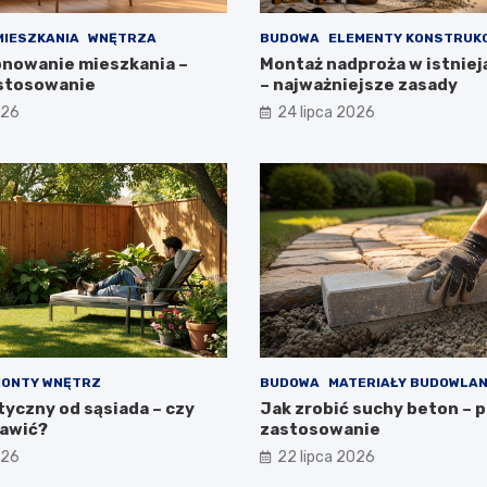
MIESZKANIA
WNĘTRZA
BUDOWA
ELEMENTY KONSTRUK
onowanie mieszkania –
Montaż nadproża w istnieją
astosowanie
– najważniejsze zasady
026
24 lipca 2026
ONTY WNĘTRZ
BUDOWA
MATERIAŁY BUDOWLA
tyczny od sąsiada – czy
Jak zrobić suchy beton – p
awić?
zastosowanie
026
22 lipca 2026