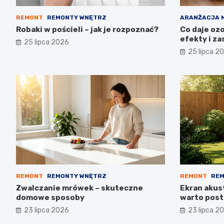
REMONT
REMONTY WNĘTRZ
ARANŻACJA 
Robaki w pościeli – jak je rozpoznać?
Co daje oz
efekty i z
25 lipca 2026
25 lipca 2
REMONT
REMONTY WNĘTRZ
REMONT
REM
Zwalczanie mrówek – skuteczne
Ekran akus
domowe sposoby
warto post
23 lipca 2026
23 lipca 2