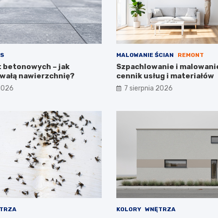
S
MALOWANIE ŚCIAN
REMONT
t betonowych – jak
Szpachlowanie i malowanie
wałą nawierzchnię?
cennik usług i materiałów
 2026
7 sierpnia 2026
TRZA
KOLORY
WNĘTRZA