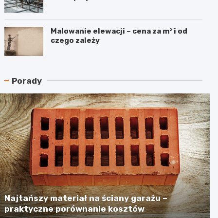
Malowanie elewacji – cena za m² i od
czego zależy
Porady
Najtańszy materiał na ściany garażu –
praktyczne porównanie kosztów