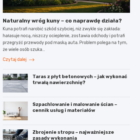
Naturalny wróg kuny – co naprawdę działa?
Kuna potrafi narobić szkód szybciej, niż zwykle się zakłada:
hałasuje nocą, niszczy ocieplenie, zostawia odchody i potrafi
przegryźć przewody pod maską auta. Problem polega na tym,
że wiele osób szuka…
Czytaj dalej
Taras z płyt betonowych – jak wykonać
trwałą nawierzchnię?
Szpachlowanie i malowanie ścian –
cennik usług i materiałów
Zbrojenie stropu – najważniejsze
zasady wykonania