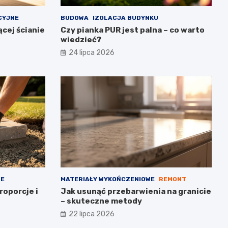
CYJNE
BUDOWA
IZOLACJA BUDYNKU
cej ścianie
Czy pianka PUR jest palna – co warto
wiedzieć?
24 lipca 2026
NE
MATERIAŁY WYKOŃCZENIOWE
REMONT
roporcje i
Jak usunąć przebarwienia na granicie
– skuteczne metody
22 lipca 2026