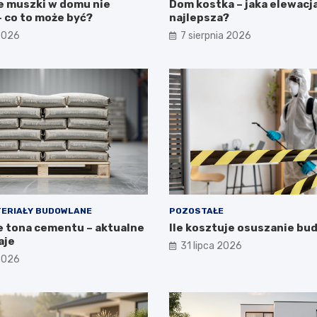
e muszki w domu nie
Dom kostka – jaka elewacj
 co to może być?
najlepsza?
 2026
7 sierpnia 2026
ERIAŁY BUDOWLANE
POZOSTAŁE
je tona cementu – aktualne
Ile kosztuje osuszanie b
aje
31 lipca 2026
 2026