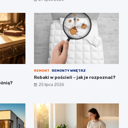
REMONT
REMONTY WNĘTRZ
Robaki w pościeli – jak je rozpoznać?
óżnią?
25 lipca 2026