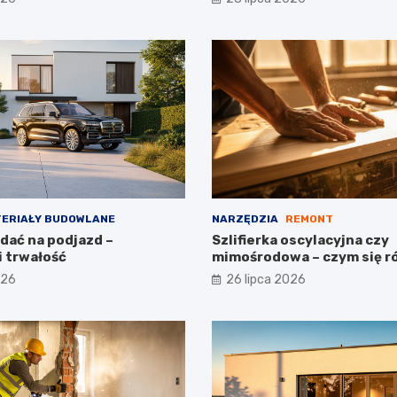
ERIAŁY BUDOWLANE
NARZĘDZIA
REMONT
dać na podjazd –
Szlifierka oscylacyjna czy
i trwałość
mimośrodowa – czym się r
026
26 lipca 2026