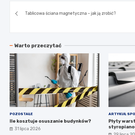
Nawigacja
Tablicowa ściana magnetyczna – jak ją zrobić?
wpisu
Warto przeczytać
POZOSTAŁE
ARTYKUŁ SP
Ile kosztuje osuszanie budynków?
Płyty wars
styropiano
31 lipca 2026
budowa i p
29 lipca 2