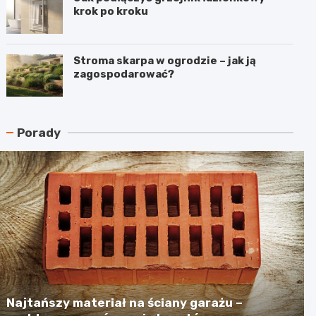
krok po kroku
Stroma skarpa w ogrodzie – jak ją
zagospodarować?
Porady
Najtańszy materiał na ściany garażu –