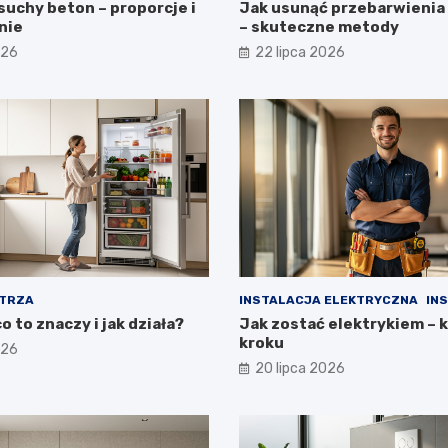
suchy beton – proporcje i
Jak usunąć przebarwienia 
nie
– skuteczne metody
026
22 lipca 2026
TRZA
INSTALACJA ELEKTRYCZNA
IN
o to znaczy i jak działa?
Jak zostać elektrykiem – 
kroku
026
20 lipca 2026