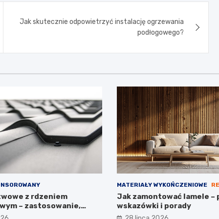
Jak skutecznie odpowietrzyć instalację ogrzewania
podłogowego?
ONSOROWANY
MATERIAŁY WYKOŃCZENIOWE
R
twowe z rdzeniem
Jak zamontować lamele – 
wym – zastosowanie,
wskazówki i porady
arametry
026
28 lipca 2026