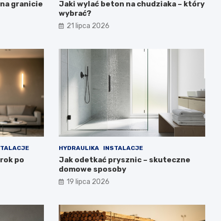
na granicie
Jaki wylać beton na chudziaka – który
wybrać?
21 lipca 2026
STALACJE
HYDRAULIKA
INSTALACJE
krok po
Jak odetkać prysznic – skuteczne
domowe sposoby
19 lipca 2026