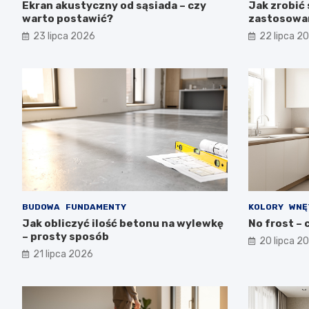
Ekran akustyczny od sąsiada – czy
Jak zrobić 
warto postawić?
zastosowa
23 lipca 2026
22 lipca 2
BUDOWA
FUNDAMENTY
KOLORY
WNĘ
Jak obliczyć ilość betonu na wylewkę
No frost – c
– prosty sposób
20 lipca 2
21 lipca 2026