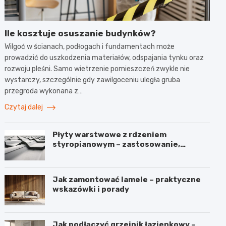
Ile kosztuje osuszanie budynków?
Wilgoć w ścianach, podłogach i fundamentach może
prowadzić do uszkodzenia materiałów, odspajania tynku oraz
rozwoju pleśni. Samo wietrzenie pomieszczeń zwykle nie
wystarczy, szczególnie gdy zawilgoceniu uległa gruba
przegroda wykonana z…
Czytaj dalej
Płyty warstwowe z rdzeniem
styropianowym – zastosowanie,
budowa i parametry
Jak zamontować lamele – praktyczne
wskazówki i porady
Jak podłączyć grzejnik łazienkowy –