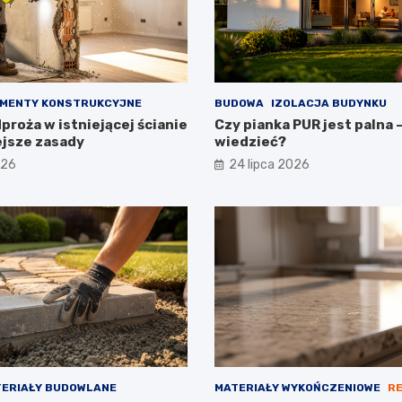
MENTY KONSTRUKCYJNE
BUDOWA
IZOLACJA BUDYNKU
roża w istniejącej ścianie
Czy pianka PUR jest palna 
ejsze zasady
wiedzieć?
026
24 lipca 2026
ERIAŁY BUDOWLANE
MATERIAŁY WYKOŃCZENIOWE
R