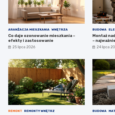
ARANŻACJA MIESZKANIA
WNĘTRZA
BUDOWA
ELE
Co daje ozonowanie mieszkania –
Montaż nadp
efekty i zastosowanie
– najważni
25 lipca 2026
24 lipca 2
REMONT
REMONTY WNĘTRZ
BUDOWA
MAT